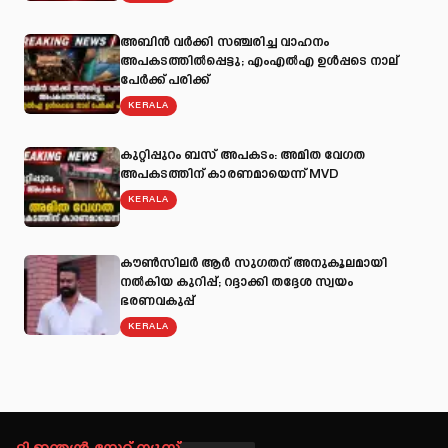
അബിന്‍ വര്‍ക്കി സഞ്ചരിച്ച വാഹനം
അപകടത്തില്‍പ്പെട്ടു; എംഎല്‍എ ഉള്‍പ്പടെ നാല്
പേര്‍ക്ക് പരിക്ക്
KERALA
കുറ്റിപ്പുറം ബസ് അപകടം: അമിത വേഗത
അപകടത്തിന് കാരണമായെന്ന് MVD
KERALA
കൗൺസിലർ ആർ സുഗതന് അനുകൂലമായി
നല്‍കിയ കുറിപ്പ്; റദ്ദാക്കി തദ്ദേശ സ്വയം
ഭരണവകുപ്പ്
KERALA