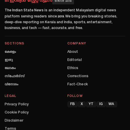
ദി ഇന്ത്യൻ സ്റ്റേറ്റ് ന്യൂസ്
SINCE 2019
The Indian State News
is an independent Malayalam digital news
platform serving readers since
2019
. We bring you breaking stories,
deep-dive reporting on Kerala and India, sports, entertainment,
business, and tech — fast, accurate, and free.
SECTIONS
COMPANY
കേരളം
About
ഇന്ത്യ
Editorial
ലോകം
Ethics
സ്പോർട്സ്
Corrections
വിനോദം
Fact-Check
LEGAL
FOLLOW
Privacy Policy
FB
X
YT
IG
WA
Cookie Policy
Disclaimer
Terms