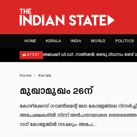
HOME
KERALA
INDIA
WORLD
POLITICS
ാട് വ്യക്തമാക്കി വി.ഡി. സതീശൻ; രണ്ടു ദിവസം രണ്ട് വിശദീകര
LATEST
Home
/
Kerala
മുഖാമുഖം 26ന്
കോഴിക്കോട് ഗവൺമെന്റ് ലോ കോളേജിലെ റിസർച്ച് 
അപേക്ഷകരിൽ നിന്ന് അർഹരായവരെ തെരെഞ്ഞെടുക്
10ന് കോളേജിൽ നടക്കും. അപേ…