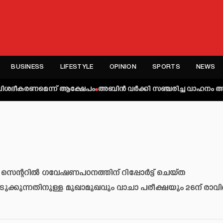
BUSINESS
LIFESTYLE
OPINION
SPORTS
NEWS
ണമെന്ന് ആക്ഷേപം
അബിന്‍ വര്‍ക്കി സഞ്ചരിച്ച വാഹനം അപകടത്തില്‍പ്പ
സെന്ററിൽ ഗവേഷണപഠനത്തിന് റിപ്പോർട്ട് ചെയ്ത
കുന്നതിനുള്ള മുഖാമുഖവും വാചാ പരീക്ഷയും 26ന് രാവ