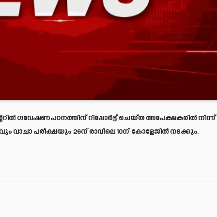
ററിൽ ഗവേഷണപഠനത്തിന് റിപ്പോർട്ട് ചെയ്ത അപേക്ഷകരിൽ നിന്ന്
 വാചാ പരീക്ഷയും 26ന് രാവിലെ 10ന് കോളേജിൽ നടക്കും.