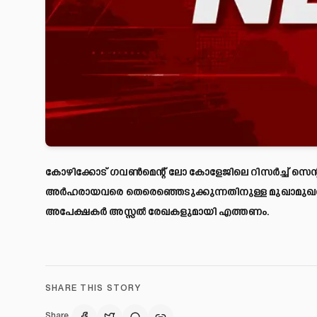
കോഴിക്കോട് ഗവൺമെന്റ് ലോ കോളേജിലെ റിസർച്ച് സെന്
അർഹരായവരെ തെരെഞ്ഞെടുക്കുന്നതിനുള്ള മുഖാമുഖവും
അപേക്ഷകർ അസ്സൽ രേഖകളുമായി എത്തണം.
SHARE THIS STORY
Share