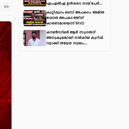
എംഎല്‍എ ഉള്‍പ്പടെ നാല് പേര്‍ക്ക്
പരിക്ക്
കുറ്റിപ്പുറം ബസ് അപകടം: അമിത
വേഗത അപകടത്തിന്
കാരണമായെന്ന് MVD
കൗൺസിലർ ആർ സുഗതന്
അനുകൂലമായി നല്‍കിയ കുറിപ്പ്;
റദ്ദാക്കി തദ്ദേശ സ്വയം
ഭരണവകുപ്പ്