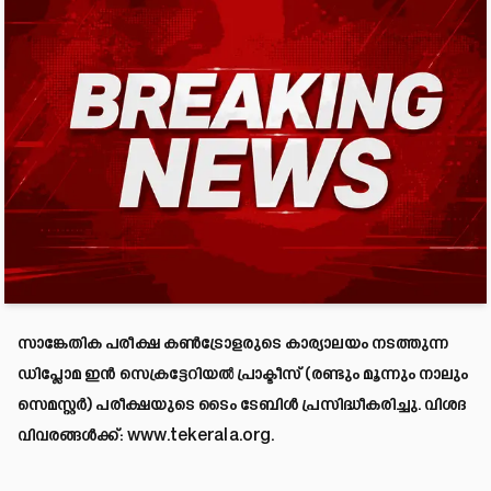
സാങ്കേതിക പരീക്ഷ കൺട്രോളരുടെ കാര്യാലയം നടത്തുന്ന
ഡിപ്ലോമ ഇൻ സെക്രട്ടേറിയൽ പ്രാക്ടീസ് (രണ്ടും മൂന്നും നാലും
സെമസ്റ്റർ) പരീക്ഷയുടെ ടൈം ടേബിൾ പ്രസിദ്ധീകരിച്ചു. വിശദ
വിവരങ്ങൾക്ക്:
www.tekerala.org
.