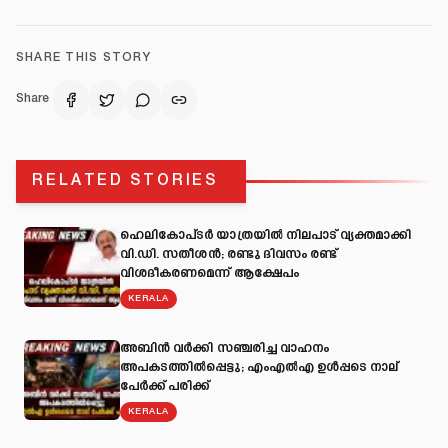
SHARE THIS STORY
Share
RELATED STORIES
ഹെലികോപ്ടർ യാത്രയിൽ നിലപാട് വ്യക്തമാക്കി
വി.ഡി. സതീശൻ; രണ്ടു ദിവസം രണ്ട്
വിശദീകരണമെന്ന് ആക്ഷേപം
KERALA
അബിന്‍ വര്‍ക്കി സഞ്ചരിച്ച വാഹനം
അപകടത്തില്‍പ്പെട്ടു; എംഎല്‍എ ഉള്‍പ്പടെ നാല്
പേര്‍ക്ക് പരിക്ക്
KERALA