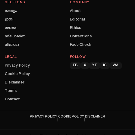
SECTIONS
COMPANY
കേരളം
About
ഇന്ത്യ
Editorial
ലോകം
Ethics
സ്പോർട്സ്
Corrections
വിനോദം
Fact-Check
LEGAL
FOLLOW
Privacy Policy
FB
X
YT
IG
WA
Cookie Policy
Disclaimer
Terms
Contact
PRIVACY POLICY
COOKIE POLICY
DISCLAIMER
|
|