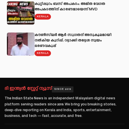
കുറ്റിപ്പുറം ബസ് അപകടം: അമിത വേഗത
അപകടത്തിന് കാരണമായെന്ന് MVD
KERALA
കൗൺസിലർ ആർ സുഗതന് അനുകൂലമായി
നല്‍കിയ കുറിപ്പ്; റദ്ദാക്കി തദ്ദേശ സ്വയം
ഭരണവകുപ്പ്
KERALA
ദി ഇന്ത്യൻ സ്റ്റേറ്റ് ന്യൂസ്
SINCE 2019
The Indian State News
is an independent Malayalam digital news
platform serving readers since
2019
. We bring you breaking stories,
deep-dive reporting on Kerala and India, sports, entertainment,
business, and tech — fast, accurate, and free.