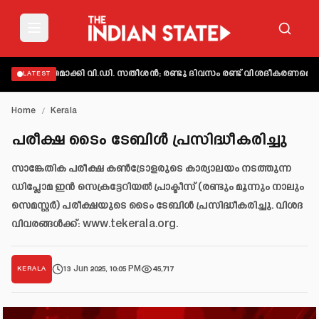
് വ്യക്തമാക്കി വി.ഡി. സതീശൻ; രണ്ടു ദിവസം രണ്ട് വിശദീകരണമെന്ന് 
LATEST
Home
/
Kerala
പരീക്ഷ ടൈം ടേബിൾ പ്രസിദ്ധീകരിച്ചു
സാങ്കേതിക പരീക്ഷ കൺട്രോളരുടെ കാര്യാലയം നടത്തുന്ന
ഡിപ്ലോമ ഇൻ സെക്രട്ടേറിയൽ പ്രാക്ടീസ് (രണ്ടും മൂന്നും നാലും
സെമസ്റ്റർ) പരീക്ഷയുടെ ടൈം ടേബിൾ പ്രസിദ്ധീകരിച്ചു. വിശദ
വിവരങ്ങൾക്ക്: www.tekerala.org.
13 Jun 2025, 10:05 PM
45,717
KERALA