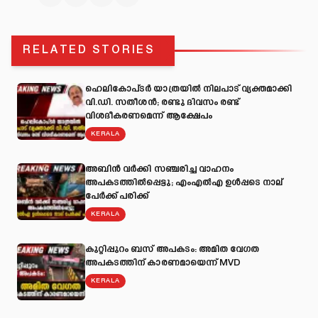
RELATED STORIES
ഹെലികോപ്ടർ യാത്രയിൽ നിലപാട് വ്യക്തമാക്കി
വി.ഡി. സതീശൻ; രണ്ടു ദിവസം രണ്ട്
വിശദീകരണമെന്ന് ആക്ഷേപം
KERALA
അബിന്‍ വര്‍ക്കി സഞ്ചരിച്ച വാഹനം
അപകടത്തില്‍പ്പെട്ടു; എംഎല്‍എ ഉള്‍പ്പടെ നാല്
പേര്‍ക്ക് പരിക്ക്
KERALA
കുറ്റിപ്പുറം ബസ് അപകടം: അമിത വേഗത
അപകടത്തിന് കാരണമായെന്ന് MVD
KERALA