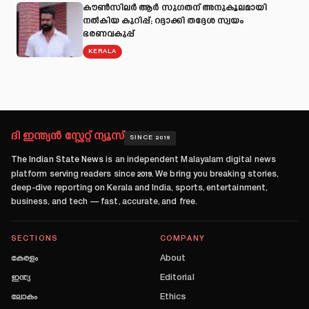
കൗൺസിലർ ആർ സുഗതന് അനുകൂലമായി
നല്‍കിയ കുറിപ്പ്; റദ്ദാക്കി തദ്ദേശ സ്വയം
ഭരണവകുപ്പ്
KERALA
ദി ഇന്ത്യൻ സ്റ്റേറ്റ് ന്യൂസ്
SINCE 2019
The Indian State News
is an independent Malayalam digital news
platform serving readers since
2019
. We bring you breaking stories,
deep-dive reporting on Kerala and India, sports, entertainment,
business, and tech — fast, accurate, and free.
SECTIONS
COMPANY
കേരളം
About
ഇന്ത്യ
Editorial
ലോകം
Ethics