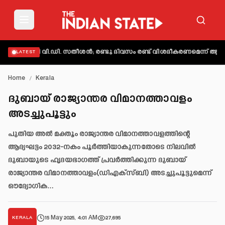
തമാക്കി വി.ഡി. സതീശൻ; രണ്ടു ദിവസം രണ്ട് വിശദീകരണമെന്ന് ആക്ഷേപ
LATEST
Home
/
Kerala
ദുബായ് രാജ്യാന്തര വിമാനത്താവളം
അടച്ചുപൂട്ടും
പുതിയ അൽ മക്തൂം രാജ്യാന്തര വിമാനത്താവളത്തിന്റെ
ആദ്യഘട്ടം 2032-നകം പൂർത്തിയാകുന്നതോടെ നിലവിൽ
ദുബായുടെ ഹൃദയഭാഗത്ത് പ്രവർത്തിക്കുന്ന ദുബായ്
രാജ്യാന്തര വിമാനത്താവളം(ഡിഎക്സ്ബി) അടച്ചുപൂട്ടുമെന്ന്
ഔദ്യോഗിക…
15 May 2025, 4:01 AM
27,695
KERALA