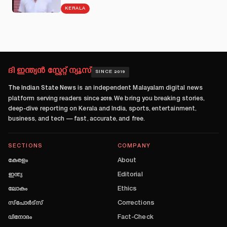
KERALA
ദി ഇന്ത്യൻ സ്റ്റേറ്റ് ന്യൂസ്
SINCE 2019
The Indian State News
is an independent Malayalam digital news
platform serving readers since
2019
. We bring you breaking stories,
deep-dive reporting on Kerala and India, sports, entertainment,
business, and tech — fast, accurate, and free.
SECTIONS
COMPANY
കേരളം
About
ഇന്ത്യ
Editorial
ലോകം
Ethics
സ്പോർട്സ്
Corrections
വിനോദം
Fact-Check