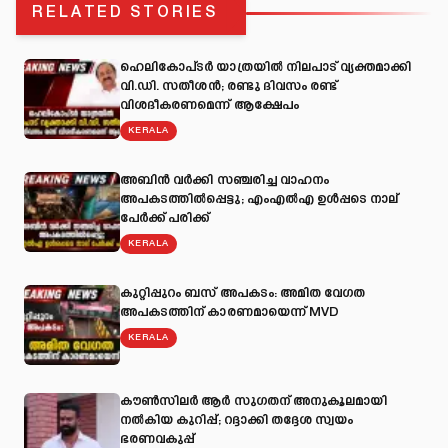
RELATED STORIES
ഹെലികോപ്ടർ യാത്രയിൽ നിലപാട് വ്യക്തമാക്കി
വി.ഡി. സതീശൻ; രണ്ടു ദിവസം രണ്ട്
വിശദീകരണമെന്ന് ആക്ഷേപം
KERALA
അബിന്‍ വര്‍ക്കി സഞ്ചരിച്ച വാഹനം
അപകടത്തില്‍പ്പെട്ടു; എംഎല്‍എ ഉള്‍പ്പടെ നാല്
പേര്‍ക്ക് പരിക്ക്
KERALA
കുറ്റിപ്പുറം ബസ് അപകടം: അമിത വേഗത
അപകടത്തിന് കാരണമായെന്ന് MVD
KERALA
കൗൺസിലർ ആർ സുഗതന് അനുകൂലമായി
നല്‍കിയ കുറിപ്പ്; റദ്ദാക്കി തദ്ദേശ സ്വയം
ഭരണവകുപ്പ്