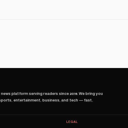
l news platform serving readers since
2019
. We bring you
 sports, entertainment, business, and tech — fast,
LEGAL