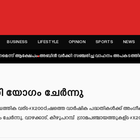
BUSINESS
LIFESTYLE
OPINION
SPORTS
NEWS
ക്ഷേപം
അബിന്‍ വര്‍ക്കി സഞ്ചരിച്ച വാഹനം അപകടത്തില്‍പ്പെട്ടു; എംഎ
ി യോഗം ചേർന്നു
്പത്തിക വര്&#x200d;ഷത്തെ വാർഷിക പദ്ധതികൾക്ക് അംഗീ
ന്നു. വാഴക്കാട്, കീഴുപറമ്പ് ഗ്രാമപഞ്ചായത്തുകള്&#x20