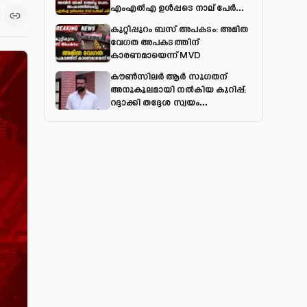
എംഎല്‍എ ഉള്‍പ്പടെ നാല് പേര്‍ക്ക്
പരിക്ക്
കുറ്റിപ്പുറം ബസ് അപകടം: അമിത
വേഗത അപകടത്തിന്
കാരണമായെന്ന് MVD
കൗൺസിലർ ആർ സുഗതന്
അനുകൂലമായി നല്‍കിയ കുറിപ്പ്;
റദ്ദാക്കി തദ്ദേശ സ്വയം
ഭരണവകുപ്പ്