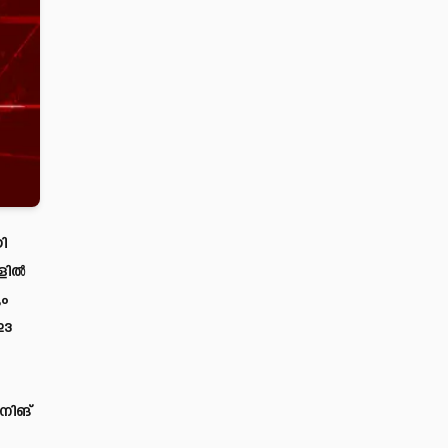
ി
ില്‍
ം
23
ാനിങ്