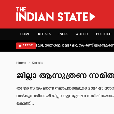
HOME
KERALA
INDIA
WORLD
POLITICS
തമാക്കി വി.ഡി. സതീശൻ; രണ്ടു ദിവസം രണ്ട് വിശദീകരണമെന്ന് ആ
LATEST
Home
/
Kerala
ജില്ലാ ആസൂത്രണ സമിത
തദ്ദേശ സ്വയം ഭരണ സ്ഥാപനങ്ങളുടെ 2024-25 സാമ
നൽകുന്നതിനായി ജില്ലാ ആസൂത്രണ സമിതി യോഗം ചേർ
കൊണ്…