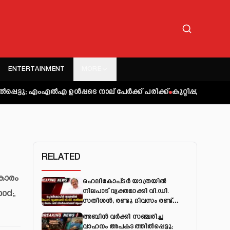
ENTERTAINMENT
MORE
ല്‍എ ഉള്‍പ്പടെ നാല് പേര്‍ക്ക് പരിക്ക്
കുറ്റിപ്പുറം ബസ് അപകട
RELATED
കാരം
ഹെലികോപ്ടർ യാത്രയിൽ
നിലപാട് വ്യക്തമാക്കി വി.ഡി.
0d;,
സതീശൻ; രണ്ടു ദിവസം രണ്ട്
വിശദീകരണമെന്ന് ആക്ഷേപം
അബിന്‍ വര്‍ക്കി സഞ്ചരിച്ച
വാഹനം അപകടത്തില്‍പ്പെട്ടു;