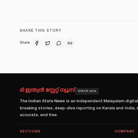
SHARE THIS STORY
Share
ദി ഇന്ത്യൻ സ്റ്റേറ്റ് ന്യൂസ്
SINCE 2019
The Indian State News
is an independent Malayalam digita
breaking stories, deep-dive reporting on Kerala and India,
accurate, and free.
SECTIONS
COMPANY