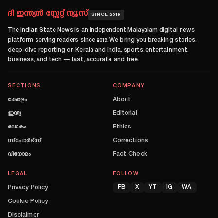
ദി ഇന്ത്യൻ സ്റ്റേറ്റ് ന്യൂസ്
SINCE 2019
The Indian State News
is an independent Malayalam digital news
platform serving readers since
2019
. We bring you breaking stories,
deep-dive reporting on Kerala and India, sports, entertainment,
business, and tech — fast, accurate, and free.
SECTIONS
COMPANY
കേരളം
About
ഇന്ത്യ
Editorial
ലോകം
Ethics
സ്പോർട്സ്
Corrections
വിനോദം
Fact-Check
LEGAL
FOLLOW
Privacy Policy
FB
X
YT
IG
WA
Cookie Policy
Disclaimer