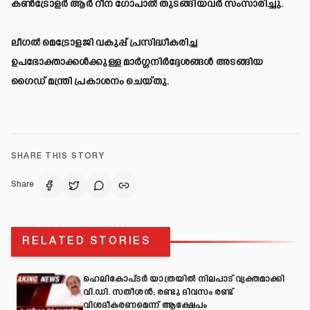
കൺട്രോളർ ആർ റീന ഗോപാൽ തുടങ്ങിയവർ സംസാരിച്ചു.
ലീഗൽ മെട്രോളജി വകുപ്പ് പ്രസിദ്ധീകരിച്ച
ഉപഭോക്താക്കൾക്കുള്ള മാർഗ്ഗനിർദ്ദേശങ്ങൾ അടങ്ങിയ
ഗൈഡ് മന്ത്രി പ്രകാശനം ചെയ്തു.
SHARE THIS STORY
Share
RELATED STORIES
ഹെലികോപ്ടർ യാത്രയിൽ നിലപാട് വ്യക്തമാക്കി
വി.ഡി. സതീശൻ; രണ്ടു ദിവസം രണ്ട്
വിശദീകരണമെന്ന് ആക്ഷേപം