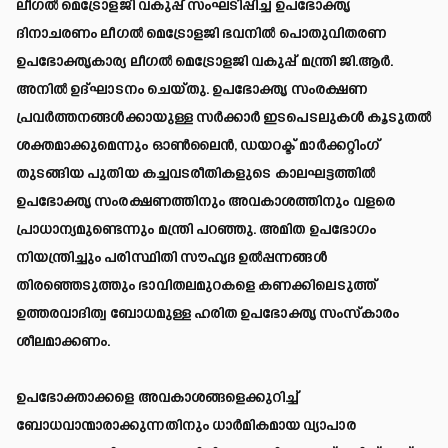
ലീഗൽ മെട്രോളജി വകുപ്പ് സംഘടിപ്പിച്ച ഉപഭോക്തൃ
ദിനാചരണം ലീഗൽ മെട്രോളജി ഭവനിൽ പൊതുവിതരണ
ഉപഭോക്തൃകാര്യ ലീഗൽ മെട്രോളജി വകുപ്പ് മന്ത്രി ജി.ആർ.
അനിൽ ഉദ്ഘാടനം ചെയ്തു. ഉപഭോക്തൃ സംരക്ഷണ
പ്രവർത്തനങ്ങൾക്കായുള്ള സർക്കാർ ഇടപെടലുകൾ കൂടുതൽ
ശക്തമാക്കുമെന്നും ഓൺലൈൻ, ഡയറക്ട് മാർക്കറ്റിംഗ്
തുടങ്ങിയ പുതിയ കച്ചവടരീതികളുടെ കാലഘട്ടത്തിൽ
ഉപഭോക്തൃ സംരക്ഷണത്തിനും അവകാശത്തിനും വളരെ
പ്രാധാന്യമുണ്ടെന്നും മന്ത്രി പറഞ്ഞു. അമിത ഉപഭോഗം
നിയന്ത്രിച്ചും പരിസ്ഥിതി സൗഹൃദ ഉൽപ്പന്നങ്ങൾ
തിരഞ്ഞെടുത്തും ഭാവിതലമുറകളെ കണക്കിലെടുത്ത്
ഉത്തരവാദിത്വ ബോധമുള്ള ഹരിത ഉപഭോക്തൃ സംസ്‌കാരം
ശീലമാക്കണം.
ഉപഭോക്താക്കളെ അവകാശങ്ങളെക്കുറിച്ച്
ബോധവാന്മാരാക്കുന്നതിനും ധാർമികമായ വ്യാപാര