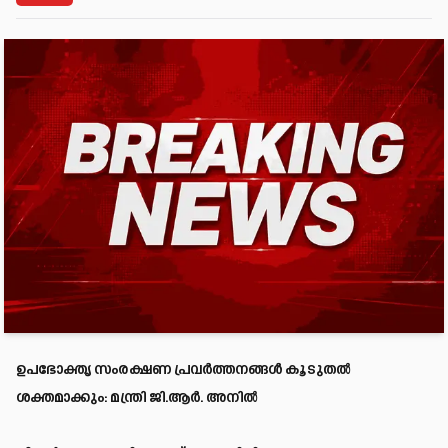
ഉപഭോക്തൃ സംരക്ഷണ പ്രവർത്തനങ്ങൾ കൂടുതൽ
ശക്തമാക്കും: മന്ത്രി ജി.ആർ. അനിൽ