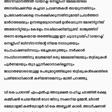
അടിസ്ഥാനത്തിൽ ഡയറക്ട് സെല്ലിംഗ് മേഖലയിലെ
അനഭിലഷണീയ കച്ചവട പ്രവണതകൾ തടയുന്നതിനും
ഉപഭോക്താക്കളെ സംരക്ഷിക്കുന്നതിനുമായി പ്രവർത്തന
മാർഗരേഖയും ഉന്നതഉദ്യോഗസ്ഥർ ഉൾപ്പെടുന്ന മോണിറ്ററിങ്
അതോറിറ്റിയും കേരളം നടപ്പിലാക്കിയിട്ടുണ്ട്. രാജ്യത്തിന്
തന്നെ മാതൃകയായ തരത്തിലുള്ള ഈ ചുവടുവയ്പ് ഡയറക്ട്
സെല്ലിംഗ് ബിസിനസിന്റെ നിയമ സാധുതയും
പ്രൊഫഷണലിസവും മെച്ചപ്പെടുത്തും. സർക്കാർ
സംവിധാനത്തിനു മാത്രമായി ഒരു മേഖലയിലേയും തട്ടിപ്പുകൾ
പൂർണമായും തുടച്ചുനീക്കാനാകില്ലെന്നും
ജാഗ്രതയോടെയുള്ള പെരുമാറ്റത്തിലൂടെ തട്ടിപ്പുകൾക്കെതിരെ
പ്രതിരോധിക്കാൻ കഴിയണമെന്നും മന്ത്രി പറഞ്ഞു.
വി കെ പ്രശാന്ത് എംഎൽഎ അധ്യക്ഷത വഹിച്ച ചടങ്ങിൽ ഭക്ഷ്യ
കമ്മീഷൻ ചെയർമാൻ ഡോ ജിനു സക്കറിയ ഉമ്മൻ, ലീഗൽ
മെട്രോളജി കൺട്രോളർ വി കെ അബ്ദുൽ കാദർ, അഡീഷണൽ