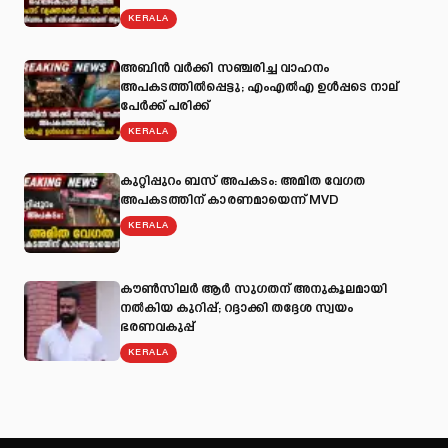
KERALA
അബിന്‍ വര്‍ക്കി സഞ്ചരിച്ച വാഹനം
അപകടത്തില്‍പ്പെട്ടു; എംഎല്‍എ ഉള്‍പ്പടെ നാല്
പേര്‍ക്ക് പരിക്ക്
KERALA
കുറ്റിപ്പുറം ബസ് അപകടം: അമിത വേഗത
അപകടത്തിന് കാരണമായെന്ന് MVD
KERALA
കൗൺസിലർ ആർ സുഗതന് അനുകൂലമായി
നല്‍കിയ കുറിപ്പ്; റദ്ദാക്കി തദ്ദേശ സ്വയം
ഭരണവകുപ്പ്
KERALA