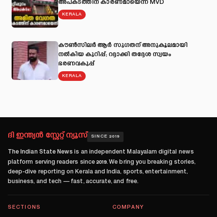
അപകടത്തിന് കാരണമായെന്ന് MVD
KERALA
കൗൺസിലർ ആർ സുഗതന് അനുകൂലമായി
നല്‍കിയ കുറിപ്പ്; റദ്ദാക്കി തദ്ദേശ സ്വയം
ഭരണവകുപ്പ്
KERALA
ദി ഇന്ത്യൻ സ്റ്റേറ്റ് ന്യൂസ്
SINCE 2019
The Indian State News
is an independent Malayalam digital news
platform serving readers since
2019
. We bring you breaking stories,
deep-dive reporting on Kerala and India, sports, entertainment,
business, and tech — fast, accurate, and free.
SECTIONS
COMPANY