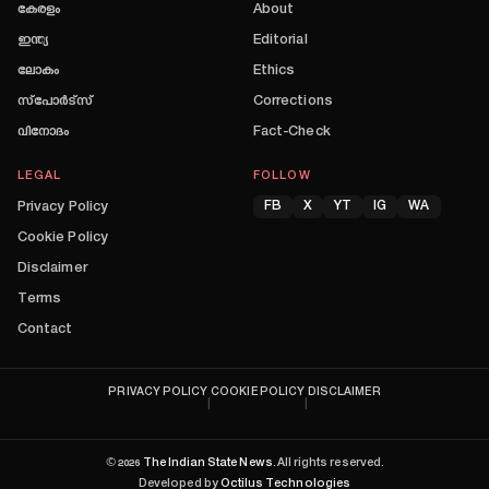
കേരളം
About
ഇന്ത്യ
Editorial
ലോകം
Ethics
സ്പോർട്സ്
Corrections
വിനോദം
Fact-Check
LEGAL
FOLLOW
Privacy Policy
FB
X
YT
IG
WA
Cookie Policy
Disclaimer
Terms
Contact
PRIVACY POLICY
COOKIE POLICY
DISCLAIMER
|
|
©
2026
The Indian State News
. All rights reserved.
Developed by
Octilus Technologies