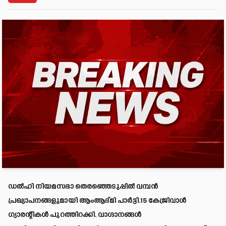
ഡൽഹി നിയമസഭാ തെരഞ്ഞെടുപ്പിൽ വമ്പൻ
പ്രഖ്യാപനങ്ങളുമായി ആംആദ്മി പാർട്ടി.15 കേജ്രിവാൾ
ഗ്യാരന്റികൾ പുറത്തിറക്കി. വാഗ്ദാനങ്ങൾ