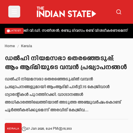
യക്തമാക്കി വി.ഡി. സതീശൻ; രണ്ടു ദിവസം രണ്ട് വിശദീകരണമെന്ന് ആക്
LATEST
Home
/
Kerala
ഡൽഹി നിയമസഭാ തെരഞ്ഞെടുപ്പ്;
ആം ആദ്മിയുടെ വമ്പൻ പ്രഖ്യാപനങ്ങൾ
ഡൽഹി നിയമസഭാ തെരഞ്ഞെടുപ്പിൽ വമ്പൻ
പ്രഖ്യാപനങ്ങളുമായി ആംആദ്മി പാർട്ടി.15 കേജ്രിവാൾ
ഗ്യാരന്റികൾ പുറത്തിറക്കി. വാഗ്ദാനങ്ങൾ
അധികാരത്തിലെത്തിയാൽ അടുത്ത അഞ്ചുവർഷംകൊണ്ട്
പൂർത്തീകരിക്കുമെന്ന് അരവിന്ദ് കേജ്രിവ…
27 Jan 2025, 8:24 PM
15,353
KERALA