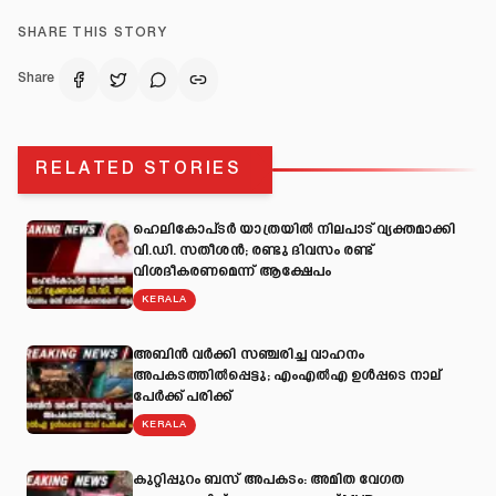
SHARE THIS STORY
Share
RELATED STORIES
ഹെലികോപ്ടർ യാത്രയിൽ നിലപാട് വ്യക്തമാക്കി
വി.ഡി. സതീശൻ; രണ്ടു ദിവസം രണ്ട്
വിശദീകരണമെന്ന് ആക്ഷേപം
KERALA
അബിന്‍ വര്‍ക്കി സഞ്ചരിച്ച വാഹനം
അപകടത്തില്‍പ്പെട്ടു; എംഎല്‍എ ഉള്‍പ്പടെ നാല്
പേര്‍ക്ക് പരിക്ക്
KERALA
കുറ്റിപ്പുറം ബസ് അപകടം: അമിത വേഗത