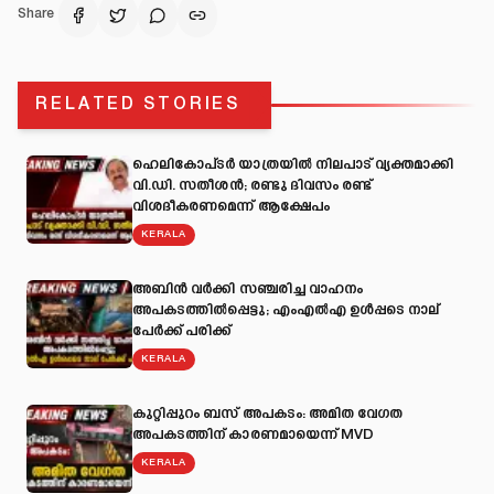
Share
RELATED STORIES
ഹെലികോപ്ടർ യാത്രയിൽ നിലപാട് വ്യക്തമാക്കി
വി.ഡി. സതീശൻ; രണ്ടു ദിവസം രണ്ട്
വിശദീകരണമെന്ന് ആക്ഷേപം
KERALA
അബിന്‍ വര്‍ക്കി സഞ്ചരിച്ച വാഹനം
അപകടത്തില്‍പ്പെട്ടു; എംഎല്‍എ ഉള്‍പ്പടെ നാല്
പേര്‍ക്ക് പരിക്ക്
KERALA
കുറ്റിപ്പുറം ബസ് അപകടം: അമിത വേഗത
അപകടത്തിന് കാരണമായെന്ന് MVD
KERALA