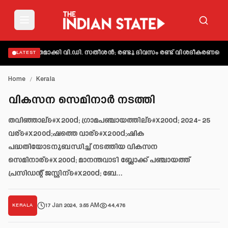
 വ്യക്തമാക്കി വി.ഡി. സതീശൻ; രണ്ടു ദിവസം രണ്ട് വിശദീകരണമെന്ന് 
LATEST
Home
/
Kerala
വികസന സെമിനാര്‍ നടത്തി
തവിഞ്ഞാല്&#x200d; ഗ്രാമപഞ്ചായത്തില്&#x200d; 2024- 25
വര്&#x200d;ഷത്തെ വാര്&#x200d;ഷിക
പദ്ധതിയോടനുബന്ധിച്ച് നടത്തിയ വികസന
സെമിനാര്&#x200d; മാനന്തവാടി ബ്ലോക്ക് പഞ്ചായത്ത്
പ്രസിഡന്റ് ജസ്റ്റിന്&#x200d; ബേ…
17 Jan 2024, 3:55 AM
44,476
KERALA