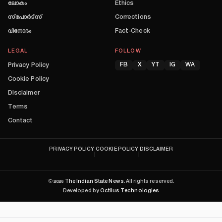
ലോകം
Ethics
സ്പോർട്സ്
Corrections
വിനോദം
Fact-Check
LEGAL
FOLLOW
Privacy Policy
FB
X
YT
IG
WA
Cookie Policy
Disclaimer
Terms
Contact
PRIVACY POLICY
COOKIE POLICY
DISCLAIMER
|
|
©
2026
The Indian State News
. All rights reserved.
Developed by
Octilus Technologies