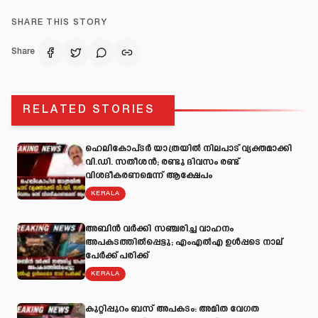
SHARE THIS STORY
Share
RELATED STORIES
ഹെലികോപ്ടർ യാത്രയിൽ നിലപാട് വ്യക്തമാക്കി
വി.ഡി. സതീശൻ; രണ്ടു ദിവസം രണ്ട്
വിശദീകരണമെന്ന് ആക്ഷേപം
KERALA
അബിന്‍ വര്‍ക്കി സഞ്ചരിച്ച വാഹനം
അപകടത്തില്‍പ്പെട്ടു; എംഎല്‍എ ഉള്‍പ്പടെ നാല്
പേര്‍ക്ക് പരിക്ക്
KERALA
കുറ്റിപ്പുറം ബസ് അപകടം: അമിത വേഗത