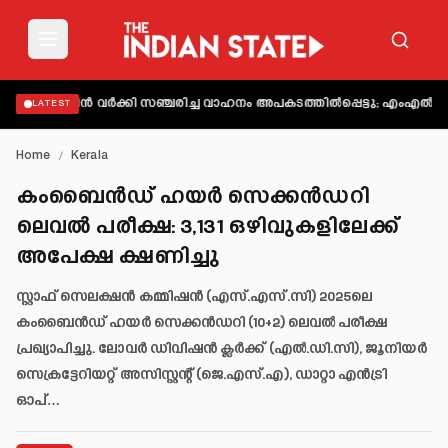
പം
അബിന്‍ വര്‍ക്കി സഞ്ചരിച്ച വാഹനം അപകടത്തില്‍പ്പെട്ടു; എംഎല്‍എ ഉള്‍പ്പ
LATEST
Home
/
Kerala
കംബൈൻഡ് ഹയർ സെക്കൻഡറി
ലെവൽ പരീക്ഷ: 3,131 ഒഴിവുകളിലേക്ക്
അപേക്ഷ ക്ഷണിച്ചു
സ്റ്റാഫ് സെലക്ഷൻ കമ്മിഷൻ (എസ്.എസ്.സി) 2025ലെ
കംബൈൻഡ് ഹയർ സെക്കൻഡറി (10+2) ലെവൽ പരീക്ഷ
പ്രഖ്യാപിച്ചു. ലോവർ ഡിവിഷൻ ക്ലർക്ക് (എൽ.ഡി.സി), ജൂനിയർ
സെക്രട്ടേറിയറ്റ് അസിസ്റ്റന്റ് (ജെ.എസ്.എ), ഡാറ്റാ എൻട്രി
ഓപ്…