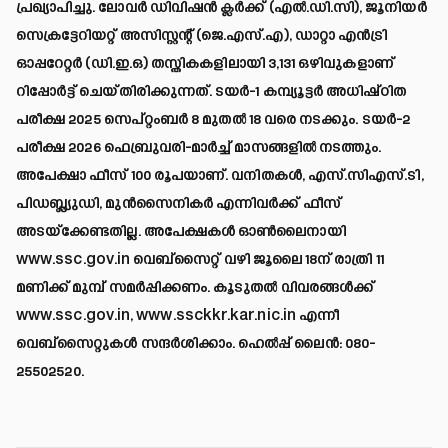
പ്രഖ്യാപിച്ചു. ലോവർ ഡിവിഷൻ ക്ലർക്ക് (എൽ.ഡി.സി), ജൂനിയർ
സെക്രട്ടേറിയറ്റ് അസിസ്റ്റന്റ് (ജെ.എസ്.എ), ഡാറ്റാ എൻട്രി
ഓപ്പറേറ്റർ (ഡി.ഇ.ഒ) തസ്തികകളിലായി 3,131 ഒഴിവുകളാണ്
റിപ്പോർട്ട് ചെയ്തിരിക്കുന്നത്. ടയർ-1 കമ്പ്യൂട്ടർ അധിഷ്ഠിത
പരീക്ഷ 2025 സെപ്റ്റംബർ 8 മുതൽ 18 വരെ നടക്കും. ടയർ-2
പരീക്ഷ 2026 ഫെബ്രുവരി-മാർച്ച് മാസങ്ങളിൽ നടത്തും.
അപേക്ഷാ ഫീസ് 100 രൂപയാണ്. വനിതകൾ, എസ്.സിഎസ്.ടി,
പിഡബ്ല്യുഡി, മുൻസൈനികർ എന്നിവർക്ക് ഫീസ്
അടയ്ക്കേണ്ടതില്ല. അപേക്ഷകൾ ഓൺലൈനായി
www.ssc.gov.in
വെബ്‌സൈറ്റ് വഴി ജൂലൈ 18ന് രാത്രി 11
മണിക്ക് മുമ്പ് സമർപ്പിക്കണം. കൂടുതൽ വിവരങ്ങൾക്ക്
www.ssc.gov.in
,
www.ssckkr.kar.nic.in
എന്നീ
വെബ്‌സൈറ്റുകൾ സന്ദർശിക്കാം. ഹെൽപ്പ് ലൈൻ: 080-
25502520.