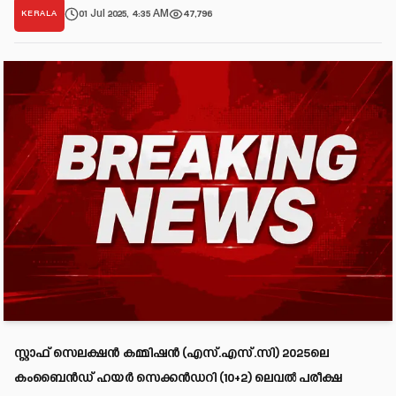
01 Jul 2025, 4:35 AM
47,796
KERALA
സ്റ്റാഫ് സെലക്ഷൻ കമ്മിഷൻ (എസ്.എസ്.സി) 2025ലെ
കംബൈൻഡ് ഹയർ സെക്കൻഡറി (10+2) ലെവൽ പരീക്ഷ