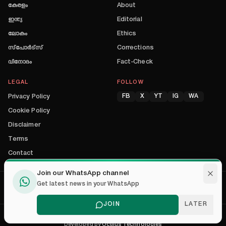
കേരളം
About
ഇന്ത്യ
Editorial
ലോകം
Ethics
സ്പോർട്സ്
Corrections
വിനോദം
Fact-Check
LEGAL
FOLLOW
Privacy Policy
FB
X
YT
IG
WA
Cookie Policy
Disclaimer
Terms
Contact
Join our WhatsApp channel
PRIVACY POLICY
COOKIE POLICY
DISCLAIMER
Get latest news in your WhatsApp
|
|
JOIN
LATER
©
2026
The Indian State News
. All rights reserved.
Developed by
Octilus Technologies