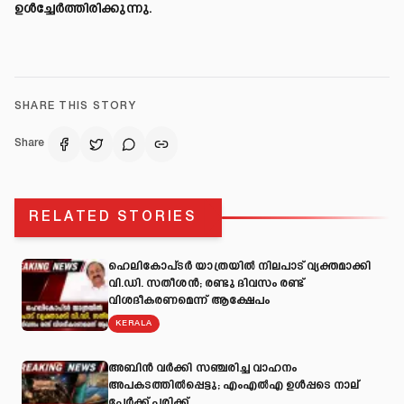
ഉൾച്ചേർത്തിരിക്കുന്നു.
SHARE THIS STORY
Share
RELATED STORIES
ഹെലികോപ്ടർ യാത്രയിൽ നിലപാട് വ്യക്തമാക്കി
വി.ഡി. സതീശൻ; രണ്ടു ദിവസം രണ്ട്
വിശദീകരണമെന്ന് ആക്ഷേപം
KERALA
അബിന്‍ വര്‍ക്കി സഞ്ചരിച്ച വാഹനം
അപകടത്തില്‍പ്പെട്ടു; എംഎല്‍എ ഉള്‍പ്പടെ നാല്
പേര്‍ക്ക് പരിക്ക്