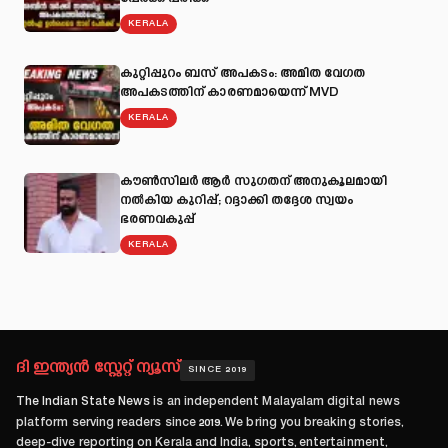
KERALA
കുറ്റിപ്പുറം ബസ് അപകടം: അമിത വേഗത
അപകടത്തിന് കാരണമായെന്ന് MVD
KERALA
കൗൺസിലർ ആർ സുഗതന് അനുകൂലമായി
നല്‍കിയ കുറിപ്പ്; റദ്ദാക്കി തദ്ദേശ സ്വയം
ഭരണവകുപ്പ്
KERALA
ദി ഇന്ത്യൻ സ്റ്റേറ്റ് ന്യൂസ്
SINCE 2019
The Indian State News
is an independent Malayalam digital news
platform serving readers since
2019
. We bring you breaking stories,
deep-dive reporting on Kerala and India, sports, entertainment,