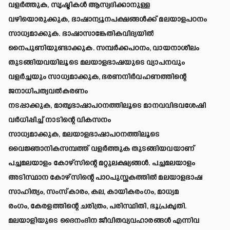
വളർത്തുക, സൃഷ്ടികൾ ആസ്വദിക്കാനുള്ള
വഴിയൊരുക്കുക, ഭാഷാന്യൂനപക്ഷങ്ങൾക്ക് മലയാളപഠനം
സാധ്യമാക്കുക. ഭാഷാസാങ്കേതികവിദ്യയിൽ
നൈപുണിയുണ്ടാക്കുക. സമ്പർക്കപഠനം, വായനാശീലം
തുടങ്ങിയവയിലൂടെ മലയാളഭാഷയുടെ വ്യാപനവും
വളർച്ചയും സാധ്യമാക്കുക, ഭരണനിർവഹണത്തിന്റെ
ജനാധിപത്യവൽകരണം
നടപ്പാക്കുക, മാതൃഭാഷാപഠനത്തിലൂടെ മാനവവിഭവശേഷി
വർധിപ്പിച്ച് നാടിന്റെ വികസനം
സാധ്യമാക്കുക, മലയാളഭാഷാപഠനത്തിലൂടെ
വൈജ്ഞാനികസമ്പത്ത് വളർത്തുക തുടങ്ങിയവയാണ്
പച്ചമലയാളം കോഴ്‌സിന്റെ മറ്റുലക്ഷ്യങ്ങൾ. പച്ചമലയാളം
അടിസ്ഥാന കോഴ്സിന്റെ പാഠപുസ്തകത്തിൽ മലയാളഭാഷ
സാഹിത്യം, സംസ്‌കാരം, കല, കായികരംഗം, മാധ്യമ
രംഗം, കേരളത്തിന്റെ ചരിത്രം, പരിസ്ഥിതി, ഭൂപ്രകൃതി.
മലയാളിയുടെ ദൈനംദിന ജീവിതവ്യവഹാരങ്ങൾ എന്നിവ