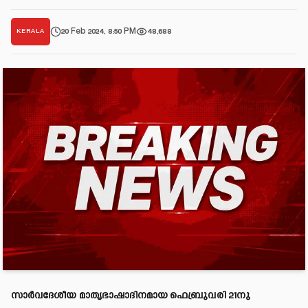
20 Feb 2024, 8:50 PM
48,688
KERALA
സാർവദേശീയ മാതൃഭാഷാദിനമായ ഫെബ്രുവരി 21നു