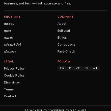
business, and tech — fast, accurate, and free.
SECTIONS
COMPANY
കേരളം
About
ഇന്ത്യ
Editorial
ലോകം
Ethics
സ്പോർട്സ്
Corrections
വിനോദം
Fact-Check
LEGAL
FOLLOW
Privacy Policy
FB
X
YT
IG
WA
Cookie Policy
Disclaimer
Terms
Contact
PRIVACY POLICY
COOKIE POLICY
DISCLAIMER