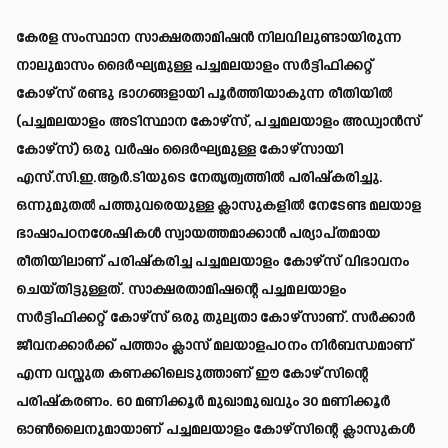
കേരള സംസ്ഥാന സാക്ഷരതാമിഷൻ നിലവിലുണ്ടായിരുന്ന
നാലുമാസം ദൈർഘ്യമുള്ള പച്ചമലയാളം സർട്ടിഫിക്കറ്റ്
കോഴ്‌സ് രണ്ടു ഭാഗങ്ങളായി പൂർത്തിയാകുന്ന രീതിയിൽ
(പച്ചമലയാളം അടിസ്ഥാന കോഴ്സ്, പച്ചമലയാളം അഡ്വാൻസ്
കോഴ്‌സ്) ഒരു വർഷം ദൈർഘ്യമുള്ള കോഴ്സായി
എസ്.സി.ഇ.ആർ.ടിയുടെ നേതൃത്വത്തിൽ പരിഷ്‌കരിച്ചു.
ഒന്നുമുതൽ പത്തുവരെയുള്ള ക്ലാസുകളിൽ നേടേണ്ട മലയാള
ഭാഷാപഠനശേഷികൾ സ്വായത്തമാക്കാൻ പര്യാപ്തമായ
രീതിയിലാണ് പരിഷ്‌കരിച്ച പച്ചമലയാളം കോഴ്സ് വിഭാവനം
ചെയ്തിട്ടുള്ളത്. സാക്ഷരതാമിഷന്റെ പച്ചമലയാളം
സർട്ടിഫിക്കറ്റ് കോഴ്‌സ് ഒരു തുല്യതാ കോഴ്‌സാണ്. സർക്കാർ
ജീവനക്കാർക്ക് പത്താം ക്ലാസ് മലയാളപഠനം നിർബന്ധമാണ്
എന്ന വസ്തുത കണക്കിലെടുത്താണ് ഈ കോഴ്‌സിന്റെ
പരിഷ്‌കരണം. 60 മണിക്കൂർ മുഖാമുഖവും 30 മണിക്കൂർ
ഓൺലൈനുമായാണ് പച്ചമലയാളം കോഴ്സിന്റെ ക്ലാസുകൾ