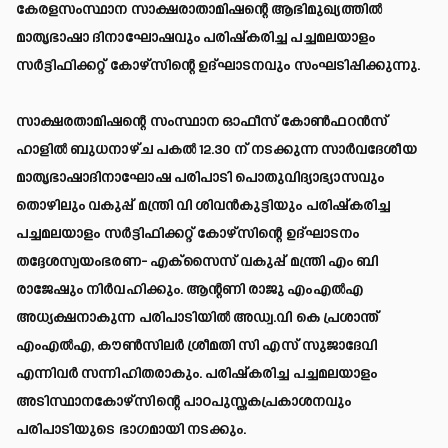
കേരളസംസ്ഥാന സാക്ഷരാതാമിഷന്റെ ആഭിമുഖ്യത്തിൽ
മാതൃഭാഷാ ദിനാഘോഷവും പരിഷ്‌കരിച്ച പച്ചമലയാളം
സർട്ടിഫിക്കറ്റ് കോഴ്‌സിന്റെ ഉദ്ഘാടനവും സംഘടിപ്പിക്കുന്നു.
സാക്ഷരതാമിഷന്റെ സംസ്ഥാന ഓഫീസ് കോൺഫറൻസ്
ഹാളിൽ ബുധനാഴ്ച പകൽ 12.30 ന് നടക്കുന്ന സാർവദേശീയ
മാതൃഭാഷാദിനാഘോഷ പരിപാടി പൊതുവിദ്യാഭ്യാസവും
തൊഴിലും വകുപ്പ് മന്ത്രി വി ശിവൻകുട്ടിയും പരിഷ്‌കരിച്ച
പച്ചമലയാളം സർട്ടിഫിക്കറ്റ് കോഴ്‌സിന്റെ ഉദ്ഘാടനം
തദ്ദേശസ്വയംഭരണ- എക്‌സൈസ് വകുപ്പ് മന്ത്രി എം ബി
രാജേഷും നിർവഹിക്കും. ആന്റണി രാജു എംഎൽഎ
അധ്യക്ഷനാകുന്ന പരിപാടിയിൽ അഡ്വ.വി കെ പ്രശാന്ത്
എംഎൽഎ, കൗൺസിലർ ശ്രീമതി സി എസ് സുജാദേവി
എന്നിവർ സന്നിഹിതരാകും. പരിഷ്‌കരിച്ച പച്ചമലയാളം
അടിസ്ഥാനകോഴ്‌സിന്റെ പാഠപുസ്തകപ്രകാശനവും
പരിപാടിയുടെ ഭാഗമായി നടക്കും.