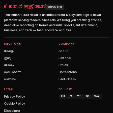
ദി ഇന്ത്യൻ സ്റ്റേറ്റ് ന്യൂസ്
SINCE 2019
The Indian State News
is an independent Malayalam digital news
platform serving readers since
2019
. We bring you breaking stories,
deep-dive reporting on Kerala and India, sports, entertainment,
business, and tech — fast, accurate, and free.
SECTIONS
COMPANY
കേരളം
About
ഇന്ത്യ
Editorial
ലോകം
Ethics
സ്പോർട്സ്
Corrections
വിനോദം
Fact-Check
LEGAL
FOLLOW
Privacy Policy
FB
X
YT
IG
WA
Cookie Policy
Disclaimer