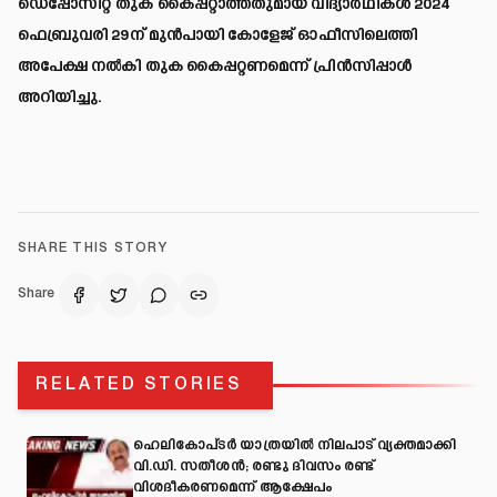
ഡെപ്പോസിറ്റ് തുക കൈപ്പറ്റാത്തതുമായ വിദ്യാർഥികൾ 2024
ഫെബ്രുവരി 29ന് മുൻപായി കോളേജ് ഓഫീസിലെത്തി
അപേക്ഷ നൽകി തുക കൈപ്പറ്റണമെന്ന് പ്രിൻസിപ്പാൾ
അറിയിച്ചു.
SHARE THIS STORY
Share
RELATED STORIES
ഹെലികോപ്ടർ യാത്രയിൽ നിലപാട് വ്യക്തമാക്കി
വി.ഡി. സതീശൻ; രണ്ടു ദിവസം രണ്ട്
വിശദീകരണമെന്ന് ആക്ഷേപം