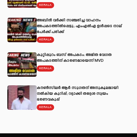
KERALA
അബിന്‍ വര്‍ക്കി സഞ്ചരിച്ച വാഹനം
അപകടത്തില്‍പ്പെട്ടു; എംഎല്‍എ ഉള്‍പ്പടെ നാല്
പേര്‍ക്ക് പരിക്ക്
KERALA
കുറ്റിപ്പുറം ബസ് അപകടം: അമിത വേഗത
അപകടത്തിന് കാരണമായെന്ന് MVD
KERALA
കൗൺസിലർ ആർ സുഗതന് അനുകൂലമായി
നല്‍കിയ കുറിപ്പ്; റദ്ദാക്കി തദ്ദേശ സ്വയം
ഭരണവകുപ്പ്
KERALA