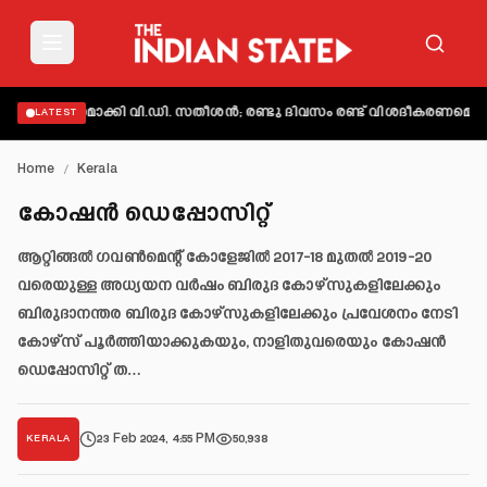
 വ്യക്തമാക്കി വി.ഡി. സതീശൻ; രണ്ടു ദിവസം രണ്ട് വിശദീകരണമെന്ന് 
LATEST
Home
/
Kerala
കോഷൻ ഡെപ്പോസിറ്റ്
ആറ്റിങ്ങൽ ഗവൺമെന്റ് കോളേജിൽ 2017-18 മുതൽ 2019-20
വരെയുള്ള അധ്യയന വർഷം ബിരുദ കോഴ്സുകളിലേക്കും
ബിരുദാനന്തര ബിരുദ കോഴ്സുകളിലേക്കും പ്രവേശനം നേടി
കോഴ്സ് പൂർത്തിയാക്കുകയും, നാളിതുവരെയും കോഷൻ
ഡെപ്പോസിറ്റ് ത…
23 Feb 2024, 4:55 PM
50,938
KERALA