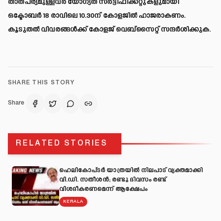
താത്പര്യമുള്ളവർ യോഗ്യത സർട്ടിഫിക്കറ്റുകളുമായി
ഒക്ടോബർ 18 രാവിലെ 10.30ന് കോളജിൽ ഹാജരാകണം.
കൂടുതൽ വിവരങ്ങൾക്ക് കോളജ് വെബ്സൈറ്റ് സന്ദർശിക്കുക.
SHARE THIS STORY
Share
RELATED STORIES
ഹെലികോപ്ടർ യാത്രയിൽ നിലപാട് വ്യക്തമാക്കി
വി.ഡി. സതീശൻ; രണ്ടു ദിവസം രണ്ട്
വിശദീകരണമെന്ന് ആക്ഷേപം
KERALA