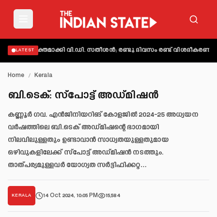
ട് വ്യക്തമാക്കി വി.ഡി. സതീശൻ; രണ്ടു ദിവസം രണ്ട് വിശദീകരണമെന്ന
LATEST
Home
/
Kerala
ബി.ടെക്: സ്പോട്ട് അഡ്മിഷൻ
കണ്ണൂർ ഗവ. എൻജിനിയറിങ് കോളജിൽ 2024-25 അധ്യയന
വർഷത്തിലെ ബി.ടെക് അഡ്മിഷന്റെ ഭാഗമായി
നിലവിലുള്ളതും ഉണ്ടാവാൻ സാധ്യതയുള്ളതുമായ
ഒഴിവുകളിലേക്ക് സ്പോട്ട് അഡ്മിഷൻ നടത്തും.
താത്പര്യമുള്ളവർ യോഗ്യത സർട്ടിഫിക്കറ്റ…
14 Oct 2024, 10:05 PM
15,584
KERALA