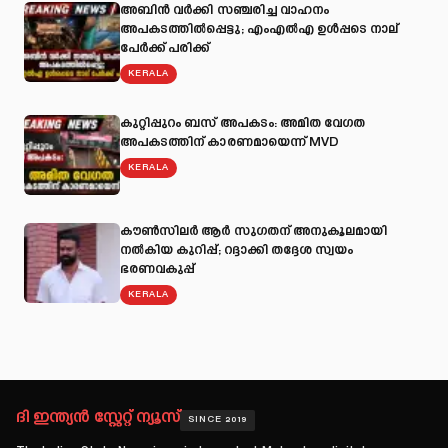
അബിന്‍ വര്‍ക്കി സഞ്ചരിച്ച വാഹനം
അപകടത്തില്‍പ്പെട്ടു; എംഎല്‍എ ഉള്‍പ്പടെ നാല്
പേര്‍ക്ക് പരിക്ക്
KERALA
കുറ്റിപ്പുറം ബസ് അപകടം: അമിത വേഗത
അപകടത്തിന് കാരണമായെന്ന് MVD
KERALA
കൗൺസിലർ ആർ സുഗതന് അനുകൂലമായി
നല്‍കിയ കുറിപ്പ്; റദ്ദാക്കി തദ്ദേശ സ്വയം
ഭരണവകുപ്പ്
KERALA
ദി ഇന്ത്യൻ സ്റ്റേറ്റ് ന്യൂസ്
SINCE 2019