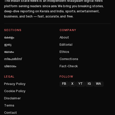
The Indian State News
is an independent Malayalam digital news
platform serving readers since
2019
. We bring you breaking stories,
deep-dive reporting on Kerala and India, sports, entertainment,
business, and tech — fast, accurate, and free.
SECTIONS
COMPANY
കേരളം
About
ഇന്ത്യ
Editorial
ലോകം
Ethics
സ്പോർട്സ്
Corrections
വിനോദം
Fact-Check
LEGAL
FOLLOW
Privacy Policy
FB
X
YT
IG
WA
Cookie Policy
Disclaimer
Terms
Contact