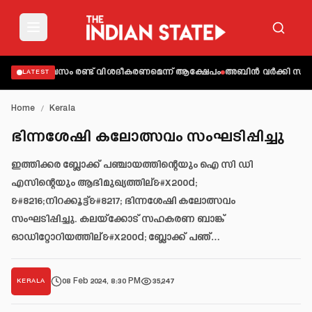
രണ്ടു ദിവസം രണ്ട് വിശദീകരണമെന്ന് ആക്ഷേപം
അബിന്‍ വര്‍ക്കി സഞ്ചരിച
LATEST
Home
/
Kerala
ഭിന്നശേഷി കലോത്സവം സംഘടിപ്പിച്ചു
ഇത്തിക്കര ബ്ലോക്ക് പഞ്ചായത്തിന്റെയും ഐ സി ഡി
എസിന്റെയും ആഭിമുഖ്യത്തില്&#x200d;
&#8216;നിറക്കൂട്ട്&#8217; ഭിന്നശേഷി കലോത്സവം
സംഘടിപ്പിച്ചു. കലയ്ക്കോട് സഹകരണ ബാങ്ക്
ഓഡിറ്റോറിയത്തില്&#x200d; ബ്ലോക്ക് പഞ്…
08 Feb 2024, 8:30 PM
35,247
KERALA