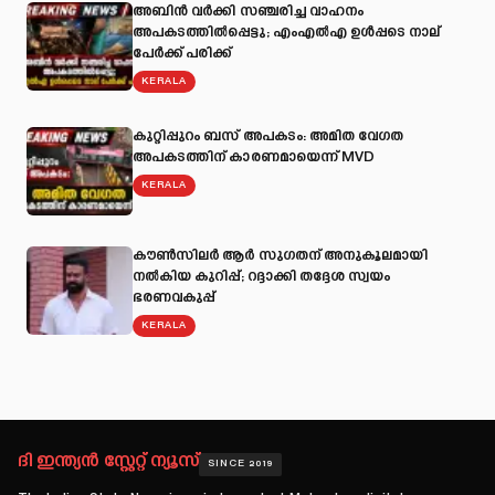
അബിന്‍ വര്‍ക്കി സഞ്ചരിച്ച വാഹനം
അപകടത്തില്‍പ്പെട്ടു; എംഎല്‍എ ഉള്‍പ്പടെ നാല്
പേര്‍ക്ക് പരിക്ക്
KERALA
കുറ്റിപ്പുറം ബസ് അപകടം: അമിത വേഗത
അപകടത്തിന് കാരണമായെന്ന് MVD
KERALA
കൗൺസിലർ ആർ സുഗതന് അനുകൂലമായി
നല്‍കിയ കുറിപ്പ്; റദ്ദാക്കി തദ്ദേശ സ്വയം
ഭരണവകുപ്പ്
KERALA
ദി ഇന്ത്യൻ സ്റ്റേറ്റ് ന്യൂസ്
SINCE 2019