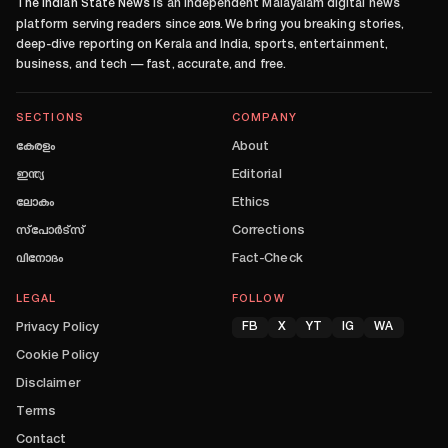
The Indian State News
is an independent Malayalam digital news
platform serving readers since
2019
. We bring you breaking stories,
deep-dive reporting on Kerala and India, sports, entertainment,
business, and tech — fast, accurate, and free.
SECTIONS
COMPANY
കേരളം
About
ഇന്ത്യ
Editorial
ലോകം
Ethics
സ്പോർട്സ്
Corrections
വിനോദം
Fact-Check
LEGAL
FOLLOW
Privacy Policy
FB
X
YT
IG
WA
Cookie Policy
Disclaimer
Terms
Contact