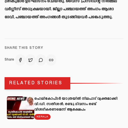
ശ്രീകുമാര്‍ ഉദ്ഘാടനം ചെയ്തു. വൈസ് പ്രസിഡന്റ് നിര്‍മ്മല
വര്‍ഗ്ഗീസ് അധ്യക്ഷയായി. ജില്ലാ പഞ്ചായത്ത് അംഗം ആശാ
ദേവി, പഞ്ചായത്ത് അംഗങ്ങള്‍ തുടങ്ങിയവര്‍ പങ്കെടുത്തു.
SHARE THIS STORY
Share
RELATED STORIES
ഹെലികോപ്ടർ യാത്രയിൽ നിലപാട് വ്യക്തമാക്കി
വി.ഡി. സതീശൻ; രണ്ടു ദിവസം രണ്ട്
വിശദീകരണമെന്ന് ആക്ഷേപം
KERALA