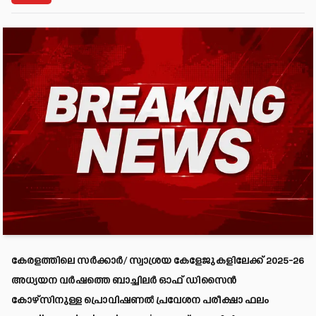
കേരളത്തിലെ സർക്കാർ/ സ്വാശ്രയ കേളേജുകളിലേക്ക് 2025-26
അധ്യയന വർഷത്തെ ബാച്ചിലർ ഓഫ് ഡിസൈൻ
കോഴ്സിനുള്ള പ്രൊവിഷണൽ പ്രവേശന പരീക്ഷാ ഫലം