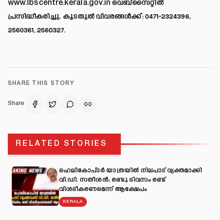
www.lbscentre.kerala.gov.in
വെബ്സൈറ്റിൽ
പ്രസിദ്ധീകരിച്ചു. കൂടതുൽ വിവരങ്ങൾക്ക്: 0471-2324396,
2560361, 2560327.
SHARE THIS STORY
Share
RELATED STORIES
ഹെലികോപ്ടർ യാത്രയിൽ നിലപാട് വ്യക്തമാക്കി
വി.ഡി. സതീശൻ; രണ്ടു ദിവസം രണ്ട്
വിശദീകരണമെന്ന് ആക്ഷേപം
KERALA