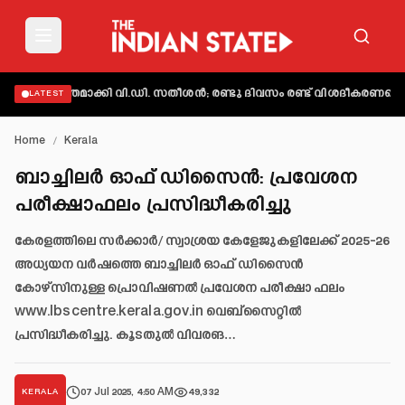
് വ്യക്തമാക്കി വി.ഡി. സതീശൻ; രണ്ടു ദിവസം രണ്ട് വിശദീകരണമെന്ന്
LATEST
Home
/
Kerala
ബാച്ചിലർ ഓഫ് ഡിസൈൻ: പ്രവേശന
പരീക്ഷാഫലം പ്രസിദ്ധീകരിച്ചു
കേരളത്തിലെ സർക്കാർ/ സ്വാശ്രയ കേളേജുകളിലേക്ക് 2025-26
അധ്യയന വർഷത്തെ ബാച്ചിലർ ഓഫ് ഡിസൈൻ
കോഴ്സിനുള്ള പ്രൊവിഷണൽ പ്രവേശന പരീക്ഷാ ഫലം
www.lbscentre.kerala.gov.in വെബ്സൈറ്റിൽ
പ്രസിദ്ധീകരിച്ചു. കൂടതുൽ വിവരങ…
07 Jul 2025, 4:50 AM
49,332
KERALA