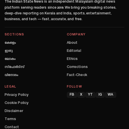
The Indian State News
is an independent Malayalam digital news
platform serving readers since
2019
. We bring you breaking stories,
deep-dive reporting on Kerala and India, sports, entertainment,
business, and tech — fast, accurate, and free.
SECTIONS
COMPANY
കേരളം
About
ഇന്ത്യ
Editorial
ലോകം
Ethics
സ്പോർട്സ്
Corrections
വിനോദം
Fact-Check
LEGAL
FOLLOW
Privacy Policy
FB
X
YT
IG
WA
Cookie Policy
Disclaimer
Terms
Contact