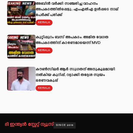
അബിന്‍ വര്‍ക്കി സഞ്ചരിച്ച വാഹനം
അപകടത്തില്‍പ്പെട്ടു; എംഎല്‍എ ഉള്‍പ്പടെ നാല്
പേര്‍ക്ക് പരിക്ക്
KERALA
കുറ്റിപ്പുറം ബസ് അപകടം: അമിത വേഗത
അപകടത്തിന് കാരണമായെന്ന് MVD
KERALA
കൗൺസിലർ ആർ സുഗതന് അനുകൂലമായി
നല്‍കിയ കുറിപ്പ്; റദ്ദാക്കി തദ്ദേശ സ്വയം
ഭരണവകുപ്പ്
KERALA
ദി ഇന്ത്യൻ സ്റ്റേറ്റ് ന്യൂസ്
SINCE 2019