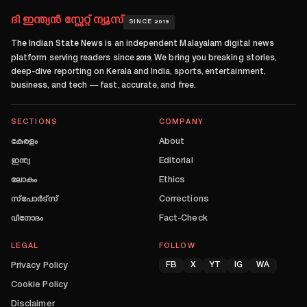
ദി ഇന്ത്യൻ സ്റ്റേറ്റ് ന്യൂസ്
SINCE 2019
The Indian State News
is an independent Malayalam digital news
platform serving readers since
2019
. We bring you breaking stories,
deep-dive reporting on Kerala and India, sports, entertainment,
business, and tech — fast, accurate, and free.
SECTIONS
COMPANY
കേരളം
About
ഇന്ത്യ
Editorial
ലോകം
Ethics
സ്പോർട്സ്
Corrections
വിനോദം
Fact-Check
LEGAL
FOLLOW
Privacy Policy
FB
X
YT
IG
WA
Cookie Policy
Disclaimer