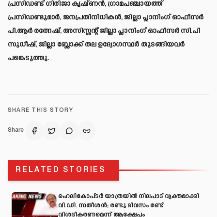
പ്രസിഡണ്ട് ഗിരിജാ കൃഷ്ണന്‍, ഗ്രാമപഞ്ചായത്ത്
പ്രസിഡണ്ടുമാര്‍, ജനപ്രതിനിധികള്‍, ജില്ലാ പ്ലാനിംഗ് ഓഫീസര്‍
പി.ആര്‍ രത്നേഷ്, അസിസ്റ്റന്റ് ജില്ലാ പ്ലാനിംഗ് ഓഫീസര്‍ സി.പി
സുധീഷ്, ജില്ലാ ബ്ലോക്ക് തല ഉദ്യോഗസ്ഥര്‍ തുടങ്ങിയവര്‍
പങ്കെടുത്തു.
SHARE THIS STORY
Share
RELATED STORIES
ഹെലികോപ്ടർ യാത്രയിൽ നിലപാട് വ്യക്തമാക്കി
വി.ഡി. സതീശൻ; രണ്ടു ദിവസം രണ്ട്
വിശദീകരണമെന്ന് ആക്ഷേപം