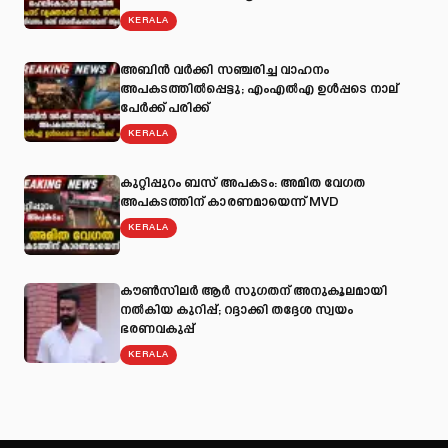
KERALA
അബിന്‍ വര്‍ക്കി സഞ്ചരിച്ച വാഹനം
അപകടത്തില്‍പ്പെട്ടു; എംഎല്‍എ ഉള്‍പ്പടെ നാല്
പേര്‍ക്ക് പരിക്ക്
KERALA
കുറ്റിപ്പുറം ബസ് അപകടം: അമിത വേഗത
അപകടത്തിന് കാരണമായെന്ന് MVD
KERALA
കൗൺസിലർ ആർ സുഗതന് അനുകൂലമായി
നല്‍കിയ കുറിപ്പ്; റദ്ദാക്കി തദ്ദേശ സ്വയം
ഭരണവകുപ്പ്
KERALA