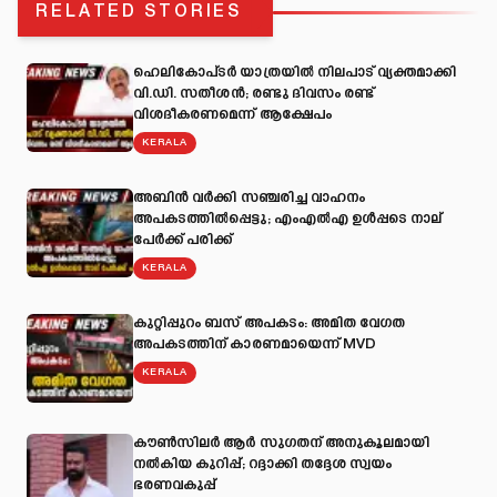
RELATED STORIES
ഹെലികോപ്ടർ യാത്രയിൽ നിലപാട് വ്യക്തമാക്കി
വി.ഡി. സതീശൻ; രണ്ടു ദിവസം രണ്ട്
വിശദീകരണമെന്ന് ആക്ഷേപം
KERALA
അബിന്‍ വര്‍ക്കി സഞ്ചരിച്ച വാഹനം
അപകടത്തില്‍പ്പെട്ടു; എംഎല്‍എ ഉള്‍പ്പടെ നാല്
പേര്‍ക്ക് പരിക്ക്
KERALA
കുറ്റിപ്പുറം ബസ് അപകടം: അമിത വേഗത
അപകടത്തിന് കാരണമായെന്ന് MVD
KERALA
കൗൺസിലർ ആർ സുഗതന് അനുകൂലമായി
നല്‍കിയ കുറിപ്പ്; റദ്ദാക്കി തദ്ദേശ സ്വയം
ഭരണവകുപ്പ്