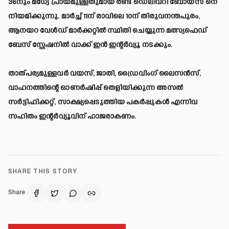
36നും മധ്യേ പ്രായമുള്ളതുമായ രണ്ട് ഡെലിവറി ബോയ്സ് നെ
നിയമിക്കുന്നു. മാർച്ച് 11ന് രാവിലെ 10ന് തിരുവനന്തപുരം,
ആനയറ വേൾഡ് മാർക്കറ്റിൽ സ്ഥിതി ചെയ്യുന്ന മത്സ്യഫെഡ്
ബേസ് സ്റ്റേഷനിൽ വാക്ക് ഇൻ ഇന്റർവ്യൂ നടക്കും.
താത്പര്യമുള്ളവർ വയസ്, ജാതി, ഡ്രൈവിംഗ് ലൈസൻസ്,
വാഹനത്തിന്റെ ഓണർഷിപ്പ് തെളിയിക്കുന്ന അസൽ
സർട്ടിഫിക്കറ്റ്, സാക്ഷ്യപ്പെടുത്തിയ പകർപ്പുകൾ എന്നിവ
സഹിതം ഇന്റർവ്യൂവിന് ഹാജരാകണം.
SHARE THIS STORY
Share