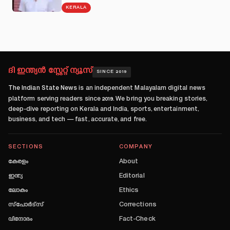
KERALA
ദി ഇന്ത്യൻ സ്റ്റേറ്റ് ന്യൂസ്
SINCE 2019
The Indian State News
is an independent Malayalam digital news
platform serving readers since
2019
. We bring you breaking stories,
deep-dive reporting on Kerala and India, sports, entertainment,
business, and tech — fast, accurate, and free.
SECTIONS
COMPANY
കേരളം
About
ഇന്ത്യ
Editorial
ലോകം
Ethics
സ്പോർട്സ്
Corrections
വിനോദം
Fact-Check