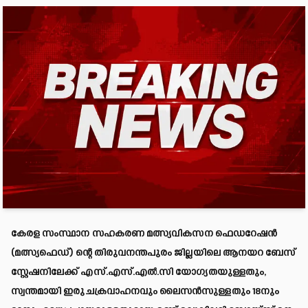
കേരള സംസ്ഥാന സഹകരണ മത്സ്യവികസന ഫെഡറേഷൻ
(മത്സ്യഫെഡ്) ന്റെ തിരുവനന്തപുരം ജില്ലയിലെ ആനയറ ബേസ്
സ്റ്റേഷനിലേക്ക് എസ്.എസ്.എൽ.സി യോഗ്യതയുള്ളതും,
സ്വന്തമായി ഇരുചക്രവാഹനവും ലൈസൻസുള്ളതും 18നും