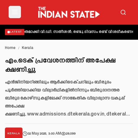
് വ്യക്തമാക്കി വി.ഡി. സതീശൻ; രണ്ടു ദിവസം രണ്ട് വിശദീകരണമെന്ന് 
LATEST
Home
/
Kerala
എം.ടെക് പ്രവേശനത്തിന് അപേക്ഷ
ക്ഷണിച്ചു
എൻജിനിയറിങ്ങിലും ആർക്കിടെക്ചറിലും ബിരുദം
പൂർത്തിയാക്കിയ വിദ്യാർഥികളിൽനിന്നും ബിരുദാനന്തര
ബിരുദ കോഴ്സുകളിലേക്ക് സാങ്കേതിക വിദ്യാഭ്യാസ വകുപ്പ്
അപേക്ഷ
ക്ഷണിച്ചു. www.admissions.dtekerala.gov.in, dtekeral…
02 May 2025, 3:00 AM
29,099
KERALA