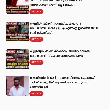
വി.ഡി. സതീശൻ; രണ്ടു ദിവസം രണ്ട്
വിശദീകരണമെന്ന് ആക്ഷേപം
KERALA
അബിന്‍ വര്‍ക്കി സഞ്ചരിച്ച വാഹനം
അപകടത്തില്‍പ്പെട്ടു; എംഎല്‍എ ഉള്‍പ്പടെ നാല്
പേര്‍ക്ക് പരിക്ക്
KERALA
കുറ്റിപ്പുറം ബസ് അപകടം: അമിത വേഗത
അപകടത്തിന് കാരണമായെന്ന് MVD
KERALA
കൗൺസിലർ ആർ സുഗതന് അനുകൂലമായി
നല്‍കിയ കുറിപ്പ്; റദ്ദാക്കി തദ്ദേശ സ്വയം
ഭരണവകുപ്പ്
KERALA