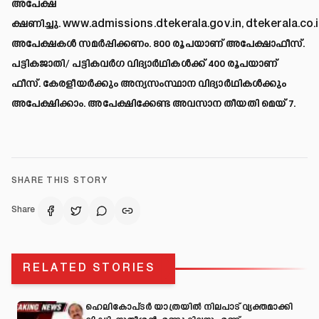
അപേക്ഷ
ക്ഷണിച്ചു.
www.admissions.dtekerala.gov.in
,
dtekerala.co.i
അപേക്ഷകൾ സമർപ്പിക്കണം. 800 രൂപയാണ് അപേക്ഷാഫീസ്.
പട്ടികജാതി/ പട്ടികവർഗ വിദ്യാർഥികൾക്ക് 400 രൂപയാണ്
ഫീസ്. കേരളീയർക്കും അന്യസംസ്ഥാന വിദ്യാർഥികൾക്കും
അപേക്ഷിക്കാം. അപേക്ഷിക്കേണ്ട അവസാന തീയതി മെയ് 7.
SHARE THIS STORY
Share
RELATED STORIES
ഹെലികോപ്ടർ യാത്രയിൽ നിലപാട് വ്യക്തമാക്കി