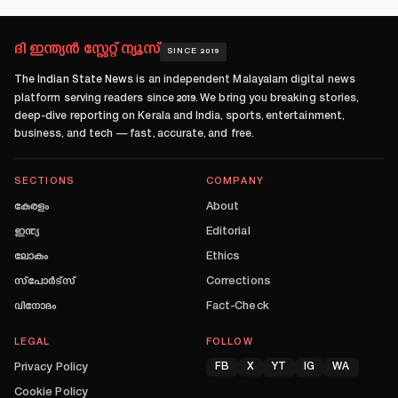
ദി ഇന്ത്യൻ സ്റ്റേറ്റ് ന്യൂസ്
SINCE 2019
The Indian State News
is an independent Malayalam digital news
platform serving readers since
2019
. We bring you breaking stories,
deep-dive reporting on Kerala and India, sports, entertainment,
business, and tech — fast, accurate, and free.
SECTIONS
COMPANY
കേരളം
About
ഇന്ത്യ
Editorial
ലോകം
Ethics
സ്പോർട്സ്
Corrections
വിനോദം
Fact-Check
LEGAL
FOLLOW
Privacy Policy
FB
X
YT
IG
WA
Cookie Policy