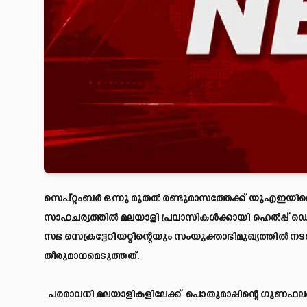
സെപ്റ്റംബർ ഒന്നു മുതൽ രണ്ടുമാസത്തേക്ക് യുഎഇയിലെ 
സാഹചര്യത്തിൽ മലയാളി പ്രവാസികൾക്കായി ഹെൽപ്പ് ഡെസ
സഭ സെക്രട്ടേറിയറ്റിന്റെയും സംയുക്താഭിമുഖ്യത്ത
തീരുമാനമെടുത്തത്.
പരമാവധി മലയാളികളിലേക്ക് പൊതുമാപ്പിന്റെ ഗുണഫലങ