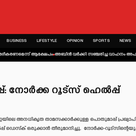
BUSINESS
LIFESTYLE
OPINION
SPORTS
NEWS
ന്ന് ആക്ഷേപം
അബിന്‍ വര്‍ക്കി സഞ്ചരിച്ച വാഹനം അപകടത്തില്‍പ്പെട്
നോർക്ക റൂട്‌സ് ഹെൽപ്പ്
യിലെ അനധികൃത താമസക്കാർക്കുള്ള പൊതുമാപ്പ് പ്രഖ്യാപി
 ഡെസ്‌ക് ഒരുക്കാൻ തീരുമാനിച്ചു. നോർക്ക-റൂട്‌സിന്റെയു