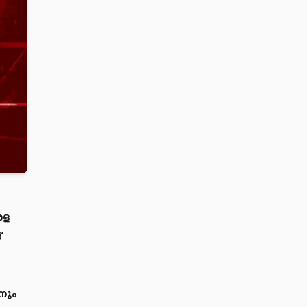
രള
്
നും