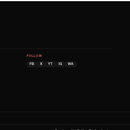
FOLLOW
FB
X
YT
IG
WA