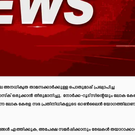
അനധികൃത താമസക്കാർക്കുള്ള പൊതുമാപ്പ് പ്രഖ്യാപിച്ച
്‌ക് ഒരുക്കാൻ തീരുമാനിച്ചു. നോർക്ക-റൂട്‌സിന്റെയും ലോക കേ
ിൽ നടന്ന ലോക കേരള സഭ പ്രതിനിധികളുടെ ഓൺലൈൻ യോഗത്തിലാണ
്ങൾ എത്തിക്കുക, അപേക്ഷ സമർപ്പിക്കാനും രേഖകൾ തയാറാക്കാ