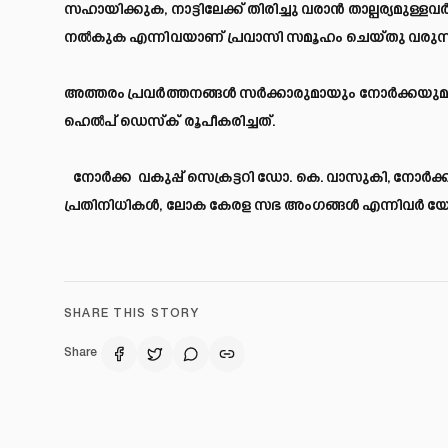
സഹായിക്കുക, നാട്ടിലേക്ക് തിരിച്ചു വരാൻ താല്പര്യമ
നൽകുക എന്നിവയാണ് പ്രവാസി സമൂഹം ചെയ്തു വരുന്ന
അത്തരം പ്രവർത്തനങ്ങൾ സർക്കാരുമായും നോർക്കയുമ
ഹെൽപ് ഡെസ്‌ക് രൂപീകരിച്ചത്.
നോർക്ക വകുപ്പ്‌ സെക്രട്ടറി ഡോ. കെ. വാസുകി, നോർക്
പ്രതിനിധികൾ, ലോക കേരള സഭ അംഗങ്ങൾ എന്നിവർ യോഗ
SHARE THIS STORY
Share