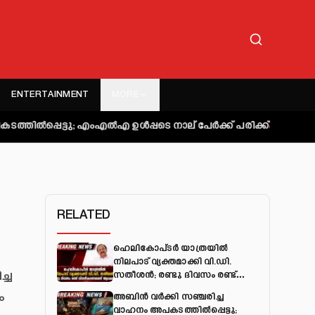
ENTERTAINMENT
MORE
ടു; എംഎല്‍എ ഉള്‍പ്പടെ നാല് പേര്‍ക്ക് പരിക്ക്
കുറ്റിപ്പുറം ബസ്
RELATED
ഹെലികോപ്ടർ യാത്രയിൽ
നിലപാട് വ്യക്തമാക്കി വി.ഡി.
ച്ച
സതീശൻ; രണ്ടു ദിവസം രണ്ട്
വിശദീകരണമെന്ന് ആക്ഷേപം
ം
അബിന്‍ വര്‍ക്കി സഞ്ചരിച്ച
വാഹനം അപകടത്തില്‍പ്പെട്ടു;