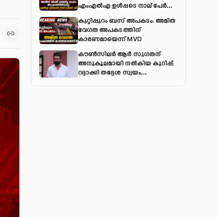
എംഎല്‍എ ഉള്‍പ്പടെ നാല് പേര്‍ക്ക്
പരിക്ക്
കുറ്റിപ്പുറം ബസ് അപകടം: അമിത
വേഗത അപകടത്തിന്
കാരണമായെന്ന് MVD
കൗൺസിലർ ആർ സുഗതന്
അനുകൂലമായി നല്‍കിയ കുറിപ്പ്;
റദ്ദാക്കി തദ്ദേശ സ്വയം
ഭരണവകുപ്പ്