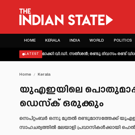
HOME
KERALA
INDIA
WORLD
POLITICS
 വ്യക്തമാക്കി വി.ഡി. സതീശൻ; രണ്ടു ദിവസം രണ്ട് വിശദീകരണമെ
LATEST
Home
/
Kerala
യുഎഇയിലെ പൊതുമാപ്പ്: 
ഡെസ്‌ക് ഒരുക്കും
സെപ്റ്റംബർ ഒന്നു മുതൽ രണ്ടുമാസത്തേക്ക് യുഎഇ
സാഹചര്യത്തിൽ മലയാളി പ്രവാസികൾക്കായി ഹെൽപ്പ്