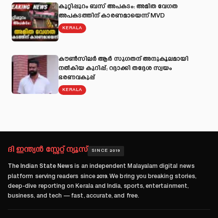
കുറ്റിപ്പുറം ബസ് അപകടം: അമിത വേഗത
അപകടത്തിന് കാരണമായെന്ന് MVD
KERALA
കൗൺസിലർ ആർ സുഗതന് അനുകൂലമായി
നല്‍കിയ കുറിപ്പ്; റദ്ദാക്കി തദ്ദേശ സ്വയം
ഭരണവകുപ്പ്
KERALA
ദി ഇന്ത്യൻ സ്റ്റേറ്റ് ന്യൂസ്
SINCE 2019
The Indian State News
is an independent Malayalam digital news
platform serving readers since
2019
. We bring you breaking stories,
deep-dive reporting on Kerala and India, sports, entertainment,
business, and tech — fast, accurate, and free.