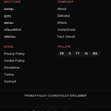
SECTIONS
COMPANY
കേരളം
About
ഇന്ത്യ
Editorial
ലോകം
Ethics
സ്പോർട്സ്
Corrections
വിനോദം
Fact-Check
LEGAL
FOLLOW
Privacy Policy
FB
X
YT
IG
WA
Cookie Policy
Disclaimer
Terms
Contact
PRIVACY POLICY
COOKIE POLICY
DISCLAIMER
|
|