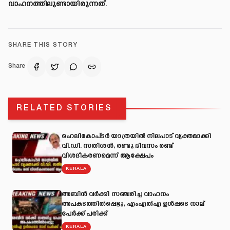
വാഹനത്തിലുണ്ടായിരുന്നത്.
SHARE THIS STORY
Share
RELATED STORIES
ഹെലികോപ്ടർ യാത്രയിൽ നിലപാട് വ്യക്തമാക്കി
വി.ഡി. സതീശൻ; രണ്ടു ദിവസം രണ്ട്
വിശദീകരണമെന്ന് ആക്ഷേപം
KERALA
അബിന്‍ വര്‍ക്കി സഞ്ചരിച്ച വാഹനം
അപകടത്തില്‍പ്പെട്ടു; എംഎല്‍എ ഉള്‍പ്പടെ നാല്
പേര്‍ക്ക് പരിക്ക്
KERALA