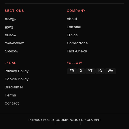
SECTIONS
COMPANY
കേരളം
About
ഇന്ത്യ
Editorial
ലോകം
Ethics
സ്പോർട്സ്
Corrections
വിനോദം
Fact-Check
LEGAL
FOLLOW
Privacy Policy
FB
X
YT
IG
WA
Cookie Policy
Disclaimer
Terms
Contact
PRIVACY POLICY
COOKIE POLICY
DISCLAIMER
|
|