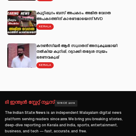
കുറ്റിപ്പുറം ബസ് അപകടം: അമിത വേഗത
അപകടത്തിന് കാരണമായെന്ന് MVD
KERALA
കൗൺസിലർ ആർ സുഗതന് അനുകൂലമായി
നല്‍കിയ കുറിപ്പ്; റദ്ദാക്കി തദ്ദേശ സ്വയം
ഭരണവകുപ്പ്
KERALA
ദി ഇന്ത്യൻ സ്റ്റേറ്റ് ന്യൂസ്
SINCE 2019
The Indian State News
is an independent Malayalam digital news
platform serving readers since
2019
. We bring you breaking stories,
deep-dive reporting on Kerala and India, sports, entertainment,
business, and tech — fast, accurate, and free.