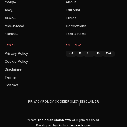
കേരളം
About
ഇന്ത്യ
Editorial
ലോകം
Ethics
സ്പോർട്സ്
Corrections
വിനോദം
Fact-Check
LEGAL
FOLLOW
Privacy Policy
FB
X
YT
IG
WA
Cookie Policy
Disclaimer
Terms
Contact
PRIVACY POLICY
COOKIE POLICY
DISCLAIMER
|
|
©
2026
The Indian State News
. All rights reserved.
Developed by
Octilus Technologies