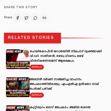
SHARE THIS STORY
Share
RELATED STORIES
ഹെലികോപ്ടർ യാത്രയിൽ നിലപാട് വ്യക്തമാക്കി
വി.ഡി. സതീശൻ; രണ്ടു ദിവസം രണ്ട്
വിശദീകരണമെന്ന് ആക്ഷേപം
KERALA
അബിന്‍ വര്‍ക്കി സഞ്ചരിച്ച വാഹനം
അപകടത്തില്‍പ്പെട്ടു; എംഎല്‍എ ഉള്‍പ്പടെ നാല്
പേര്‍ക്ക് പരിക്ക്
KERALA
കുറ്റിപ്പുറം ബസ് അപകടം: അമിത വേഗത