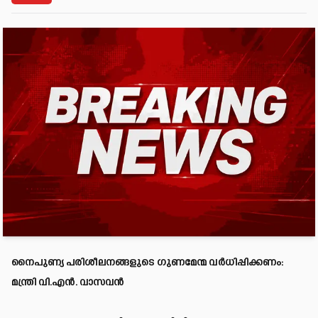
നൈപുണ്യ പരിശീലനങ്ങളുടെ ഗുണമേന്മ വർധിപ്പിക്കണം:
മന്ത്രി വി.എൻ. വാസവൻ