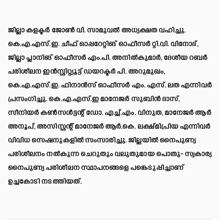
ജില്ലാ കളക്ടർ ജോൺ വി. സാമുവൽ അധ്യക്ഷത വഹിച്ചു.
കെ.എ.എസ്.ഇ. ചീഫ് ഓപ്പറേറ്റിങ് ഓഫീസർ റ്റി.വി. വിനോദ്,
ജില്ലാ പ്ലാനിങ് ഓഫീസർ എം.പി. അനിൽകുമാർ, ദേശീയ റബർ
പരിശീലന ഇൻസ്റ്റിറ്റ്യൂട്ട് ഡയറക്ടർ പി. അറുമുഖം,
കെ.എ.എസ്.ഇ. ഫിനാൻസ് ഓഫീസർ എം. എസ്. ലത എന്നിവർ
പ്രസംഗിച്ചു. കെ.എ.എസ്.ഇ മാനേജർ സുബിൻ ദാസ്,
സീനിയർ കൺസൾട്ടന്റ് ഡോ. എച്ച്.എം. വിനുത, മാനേജർ ആർ
അനൂപ്, അസിസ്റ്റന്റ് മാനേജർ ആർ.കെ. ലക്ഷ്മിപ്രിയ എന്നിവർ
വിവിധ സെഷനുകളിൽ സംസാരിച്ചു. ജില്ലയിൽ നൈപുണ്യ
പരിശീലനം നൽകുന്ന ചെറുതും വലുതുമായ പൊതു- സ്വകാര്യ
നൈപുണ്യ പരിശീലന സ്ഥാപനങ്ങളെ പങ്കെടുപ്പിച്ചാണ്
ഉച്ചകോടി നടത്തിയത്.