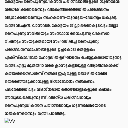
കോട്ടയം: നൈപുണ്യവികസന പരിശീലനങ്ങളുടെ ഗുണമേന്മ
വർധിപ്പിക്കണമെന്നും വികേന്ദ്രീയരീതിയിൽ പരിശീലനം
ലഭ്യമാക്കണമെന്നും സഹകരണ-തുറമുഖ-ദേവസ്വം വകുപ്പു
മന്ത്രി വി.എൻ. വാസവൻ. കോട്ടയം ജില്ലാ ഭരണകൂടവും ജില്ലാ
നൈപുണ്യ സമിതിയും സംസ്ഥാന നൈപുണ്യ വികസന
മിഷനും സംയുക്തമായി സംഘടിപ്പിച്ച നൈപുണ്യ
പരിശീലനസ്ഥാപനങ്ങളുടെ ഉച്ചകോടി തെള്ളകം
എക്‌സ്‌കാലിബർ ഹോട്ടലിൽ ഉദ്ഘാടനം ചെയ്യുകയായിരുന്നു
മന്ത്രി. എട്ടു മുതൽ 10 വരെ ക്ലാസുകളിലുള്ള വിദ്യാർഥികൾക്ക്
കരിയർഗൈഡൻസ് നൽകി ഇഷ്ടമുള്ള തൊഴിൽ മേഖല
തെരഞ്ഞെടുക്കാനുള്ള ദിശാബോധം നൽകണം.
പലമേഖലയിലും വിദഗ്ധരായ തൊഴിലാളികളുടെ ക്ഷാമം
അനുഭവപ്പെടുന്നുണ്ട്. വിദഗ്ധ പരിശീലനവും
നൈപുണ്യവികസന പരിശീലനവും ഗുണമേന്മയോടെ
നൽകണമെന്നും മന്ത്രി പറഞ്ഞു.