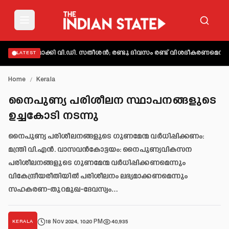
്യക്തമാക്കി വി.ഡി. സതീശൻ; രണ്ടു ദിവസം രണ്ട് വിശദീകരണമെന്ന് ആക
LATEST
Home
/
Kerala
നൈപുണ്യ പരിശീലന സ്ഥാപനങ്ങളുടെ
ഉച്ചകോടി നടന്നു
നൈപുണ്യ പരിശീലനങ്ങളുടെ ഗുണമേന്മ വർധിപ്പിക്കണം:
മന്ത്രി വി.എൻ. വാസവൻകോട്ടയം: നൈപുണ്യവികസന
പരിശീലനങ്ങളുടെ ഗുണമേന്മ വർധിപ്പിക്കണമെന്നും
വികേന്ദ്രീയരീതിയിൽ പരിശീലനം ലഭ്യമാക്കണമെന്നും
സഹകരണ-തുറമുഖ-ദേവസ്വം…
18 Nov 2024, 10:20 PM
40,935
KERALA