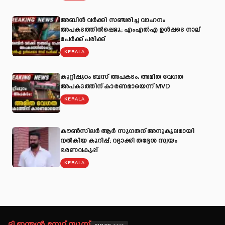
അബിന്‍ വര്‍ക്കി സഞ്ചരിച്ച വാഹനം
അപകടത്തില്‍പ്പെട്ടു; എംഎല്‍എ ഉള്‍പ്പടെ നാല്
പേര്‍ക്ക് പരിക്ക്
KERALA
കുറ്റിപ്പുറം ബസ് അപകടം: അമിത വേഗത
അപകടത്തിന് കാരണമായെന്ന് MVD
KERALA
കൗൺസിലർ ആർ സുഗതന് അനുകൂലമായി
നല്‍കിയ കുറിപ്പ്; റദ്ദാക്കി തദ്ദേശ സ്വയം
ഭരണവകുപ്പ്
KERALA