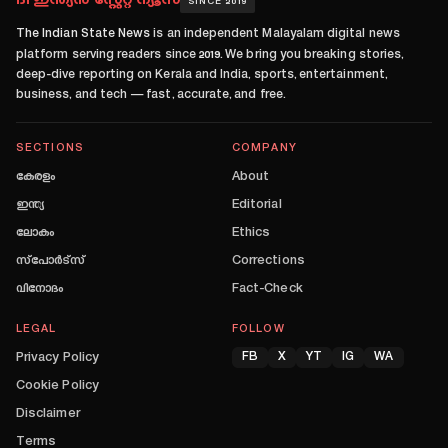
ദി ഇന്ത്യൻ സ്റ്റേറ്റ് ന്യൂസ്
SINCE 2019
The Indian State News
is an independent Malayalam digital news
platform serving readers since
2019
. We bring you breaking stories,
deep-dive reporting on Kerala and India, sports, entertainment,
business, and tech — fast, accurate, and free.
SECTIONS
COMPANY
കേരളം
About
ഇന്ത്യ
Editorial
ലോകം
Ethics
സ്പോർട്സ്
Corrections
വിനോദം
Fact-Check
LEGAL
FOLLOW
Privacy Policy
FB
X
YT
IG
WA
Cookie Policy
Disclaimer
Terms