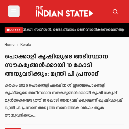
ാക്കി വി.ഡി. സതീശൻ; രണ്ടു ദിവസം രണ്ട് വിശദീകരണമെന്ന് ആക്ഷേപം
അ
LATEST
Home
/
Kerala
പൊക്കാളി കൃഷിയുടെ അടിസ്ഥാന
സൗകര്യങ്ങൾക്കായി 10 കോടി
അനുവദിക്കും: മന്ത്രി പി പ്രസാദ്
കരകം 2025 പൊക്കാളി ഏകദിന ശില്പശാലപൊക്കാളി
കൃഷിയുടെ അടിസ്ഥാന സൗകര്യങ്ങൾക്കായി കൃഷി വകുപ്പ്
മുൻകൈയെടുത്ത് 10 കോടി അനുവദിക്കുമെന്ന് കൃഷിവകുപ്പ്
മന്ത്രി പി. പ്രസാദ്. അടുത്ത സാമ്പത്തിക വർഷം തുക
അനുവദിക്കും…