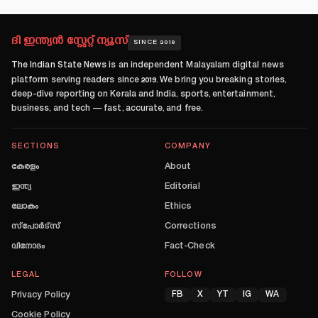
ദി ഇന്ത്യൻ സ്റ്റേറ്റ് ന്യൂസ്
SINCE 2019
The Indian State News
is an independent Malayalam digital news
platform serving readers since
2019
. We bring you breaking stories,
deep-dive reporting on Kerala and India, sports, entertainment,
business, and tech — fast, accurate, and free.
SECTIONS
COMPANY
കേരളം
About
ഇന്ത്യ
Editorial
ലോകം
Ethics
സ്പോർട്സ്
Corrections
വിനോദം
Fact-Check
LEGAL
FOLLOW
Privacy Policy
FB
X
YT
IG
WA
Cookie Policy