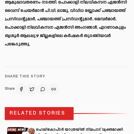
ആമുഖാവതരണം നടത്തി. പൊക്കാളി നിലവികസന ഏജൻസി
വൈസ് ചെയർമാൻ പി.വി. ലാജു, വിവിധ ബ്ലോക്ക് പഞ്ചായത്ത്
പ്രസിഡന്റുമാർ, പഞ്ചായത്ത് പ്രസിഡന്റുമാർ, മെമ്പർമാർ,
പൊക്കാളി നിലവികസന ഏജൻസി അംഗങ്ങൾ, എറണാകുളം
തൃശൂർ ആലപ്പുഴ ജില്ലകളിലെ കർഷകർ തുടങ്ങിയവർ
പങ്കെടുത്തു.
SHARE THIS STORY
Share
RELATED STORIES
ഹെലികോപ്ടർ യാത്രയിൽ നിലപാട് വ്യക്തമാക്കി