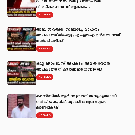
വി.ഡി. സതീശൻ; രണ്ടു ദിവസം രണ്ട്
വിശദീകരണമെന്ന് ആക്ഷേപം
KERALA
അബിന്‍ വര്‍ക്കി സഞ്ചരിച്ച വാഹനം
അപകടത്തില്‍പ്പെട്ടു; എംഎല്‍എ ഉള്‍പ്പടെ നാല്
പേര്‍ക്ക് പരിക്ക്
KERALA
കുറ്റിപ്പുറം ബസ് അപകടം: അമിത വേഗത
അപകടത്തിന് കാരണമായെന്ന് MVD
KERALA
കൗൺസിലർ ആർ സുഗതന് അനുകൂലമായി
നല്‍കിയ കുറിപ്പ്; റദ്ദാക്കി തദ്ദേശ സ്വയം
ഭരണവകുപ്പ്
KERALA