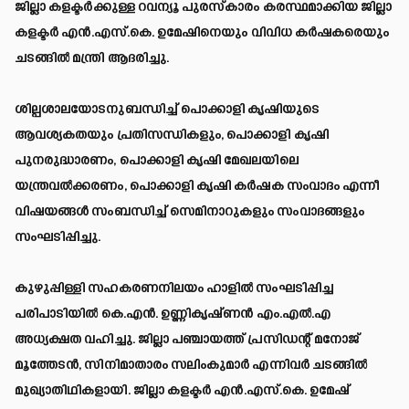
ജില്ലാ കളക്ടർക്കുള്ള റവന്യൂ പുരസ്കാരം കരസ്ഥമാക്കിയ ജില്ലാ
കളക്ടർ എൻ.എസ്.കെ. ഉമേഷിനെയും വിവിധ കർഷകരെയും
ചടങ്ങിൽ മന്ത്രി ആദരിച്ചു.
ശില്പശാലയോടനുബന്ധിച്ച് പൊക്കാളി കൃഷിയുടെ
ആവശ്യകതയും പ്രതിസന്ധികളും, പൊക്കാളി കൃഷി
പുനരുദ്ധാരണം, പൊക്കാളി കൃഷി മേഖലയിലെ
യന്ത്രവൽക്കരണം, പൊക്കാളി കൃഷി കർഷക സംവാദം എന്നീ
വിഷയങ്ങൾ സംബന്ധിച്ച് സെമിനാറുകളും സംവാദങ്ങളും
സംഘടിപ്പിച്ചു.
കുഴുപ്പിള്ളി സഹകരണനിലയം ഹാളിൽ സംഘടിപ്പിച്ച
പരിപാടിയിൽ കെ.എൻ. ഉണ്ണികൃഷ്ണൻ എം.എൽ.എ
അധ്യക്ഷത വഹിച്ചു. ജില്ലാ പഞ്ചായത്ത് പ്രസിഡന്റ് മനോജ്
മൂത്തേടൻ, സിനിമാതാരം സലിംകുമാർ എന്നിവർ ചടങ്ങിൽ
മുഖ്യാതിഥികളായി. ജില്ലാ കളക്ടർ എൻ.എസ്.കെ. ഉമേഷ്