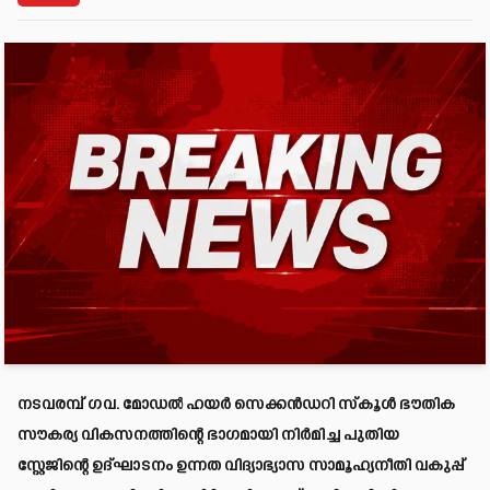
നടവരമ്പ് ഗവ. മോഡൽ ഹയർ സെക്കൻഡറി സ്കൂൾ ഭൗതിക
സൗകര്യ വികസനത്തിന്റെ ഭാഗമായി നിർമിച്ച പുതിയ
സ്റ്റേജിന്റെ ഉദ്ഘാടനം ഉന്നത വിദ്യാഭ്യാസ സാമൂഹ്യനീതി വകുപ്പ്