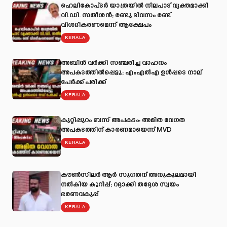
ഹെലികോപ്ടർ യാത്രയിൽ നിലപാട് വ്യക്തമാക്കി
വി.ഡി. സതീശൻ; രണ്ടു ദിവസം രണ്ട്
വിശദീകരണമെന്ന് ആക്ഷേപം
KERALA
അബിന്‍ വര്‍ക്കി സഞ്ചരിച്ച വാഹനം
അപകടത്തില്‍പ്പെട്ടു; എംഎല്‍എ ഉള്‍പ്പടെ നാല്
പേര്‍ക്ക് പരിക്ക്
KERALA
കുറ്റിപ്പുറം ബസ് അപകടം: അമിത വേഗത
അപകടത്തിന് കാരണമായെന്ന് MVD
KERALA
കൗൺസിലർ ആർ സുഗതന് അനുകൂലമായി
നല്‍കിയ കുറിപ്പ്; റദ്ദാക്കി തദ്ദേശ സ്വയം
ഭരണവകുപ്പ്
KERALA