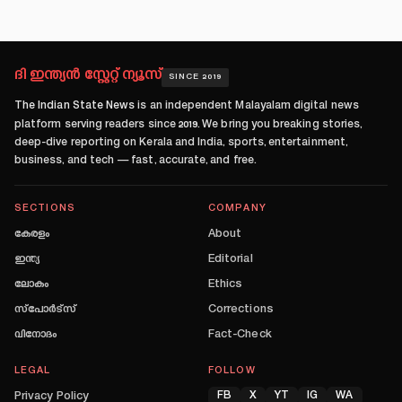
ദി ഇന്ത്യൻ സ്റ്റേറ്റ് ന്യൂസ്
SINCE 2019
The Indian State News
is an independent Malayalam digital news
platform serving readers since
2019
. We bring you breaking stories,
deep-dive reporting on Kerala and India, sports, entertainment,
business, and tech — fast, accurate, and free.
SECTIONS
COMPANY
കേരളം
About
ഇന്ത്യ
Editorial
ലോകം
Ethics
സ്പോർട്സ്
Corrections
വിനോദം
Fact-Check
LEGAL
FOLLOW
Privacy Policy
FB
X
YT
IG
WA