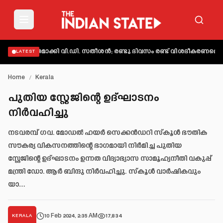
 വ്യക്തമാക്കി വി.ഡി. സതീശൻ; രണ്ടു ദിവസം രണ്ട് വിശദീകരണമെന്ന് 
LATEST
Home
/
Kerala
പുതിയ സ്റ്റേജിന്റെ ഉദ്ഘാടനം
നിർവഹിച്ചു
നടവരമ്പ് ഗവ. മോഡൽ ഹയർ സെക്കൻഡറി സ്കൂൾ ഭൗതിക
സൗകര്യ വികസനത്തിന്റെ ഭാഗമായി നിർമിച്ച പുതിയ
സ്റ്റേജിന്റെ ഉദ്ഘാടനം ഉന്നത വിദ്യാഭ്യാസ സാമൂഹ്യനീതി വകുപ്പ്
മന്ത്രി ഡോ. ആർ ബിന്ദു നിർവഹിച്ചു. സ്കൂൾ വാർഷികവും
യാ…
10 Feb 2024, 2:35 AM
17,834
KERALA