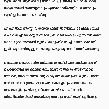
മന്ത്രി ഡോ. ആർ ബിന്ദു നിർവഹിച്ചു. സ്കൂൾ വാർഷികവും
യാത്രയയപ്പ് സമ്മേളനവും എൻഡോവ്മെന്റ് വിതരണവും
മന്ത്രി ഉദ്ഘാടനം ചെയ്തു.
എംഎൽഎ ആസ്തി വികസന ഫണ്ടിൽ നിന്നും 25 ലക്ഷം രൂപ
ചെലവഴിച്ചാണ് സ്റ്റേജ് നിർമിച്ചത്. രണ്ടാംഘട്ടം എന്ന നിലയിൽ
ഓഡിറ്റോറിയത്തിന് മുൻപിൽ റൂഫ് വിരിച്ച് കാണികൾക്ക്
ഇരിക്കുന്നതിനുള്ള സൗകര്യം ഒരുക്കുമെന്ന് മന്ത്രി പറഞ്ഞു.
അടുത്ത അക്കാദമിക വർഷാരംഭത്തിൽ എംഎൽഎ ഫണ്ട്
ഉപയോഗിച്ച് സ്കൂളിന് ഒരു ബസ് നൽകും. അടിസ്ഥാന
സൗകര്യ വികസനത്തിന്റെ കാര്യത്തിൽ ഒരുപടി മുൻപിലാണ്
സർക്കാർ വിദ്യാലയങ്ങൾ. പരീക്ഷകളിലും കലാകായിക
മേഖലകളിലും മികച്ച വിജയം കാഴ്ചവെയ്ക്കാൻ
വിദ്യാർത്ഥികൾക്ക് സാധിക്കുമെന്നും മന്ത്രി കൂട്ടിച്ചേർത്തു.