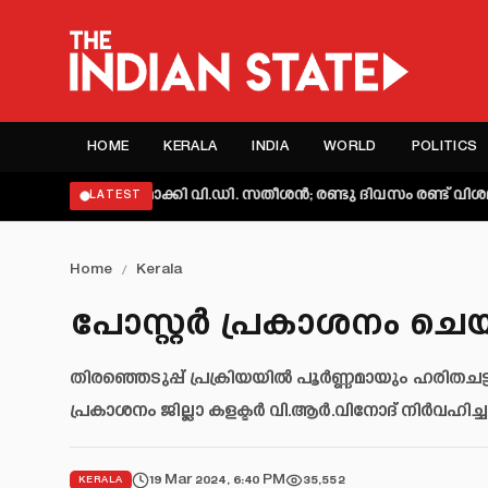
HOME
KERALA
INDIA
WORLD
POLITICS
്യക്തമാക്കി വി.ഡി. സതീശൻ; രണ്ടു ദിവസം രണ്ട് വിശദീകരണമെന
LATEST
Home
/
Kerala
പോസ്റ്റർ പ്രകാശനം ചെ
തിരഞ്ഞെടുപ്പ് പ്രക്രിയയിൽ പൂർണ്ണമായും ഹരിതചട്ടം
പ്രകാശനം ജില്ലാ കളക്ടർ വി.ആർ.വിനോദ് നിർവഹിച്ച
19 Mar 2024, 6:40 PM
35,552
KERALA