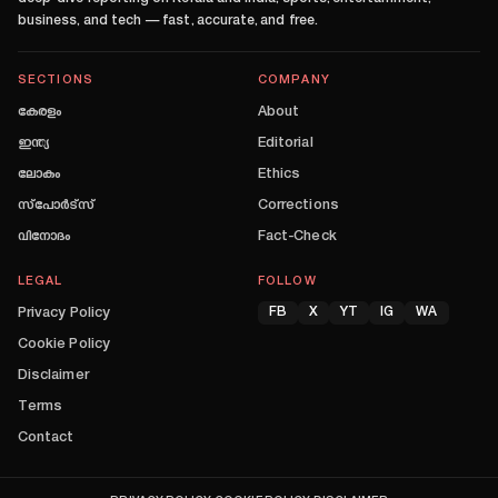
business, and tech — fast, accurate, and free.
SECTIONS
COMPANY
കേരളം
About
ഇന്ത്യ
Editorial
ലോകം
Ethics
സ്പോർട്സ്
Corrections
വിനോദം
Fact-Check
LEGAL
FOLLOW
Privacy Policy
FB
X
YT
IG
WA
Cookie Policy
Disclaimer
Terms
Contact