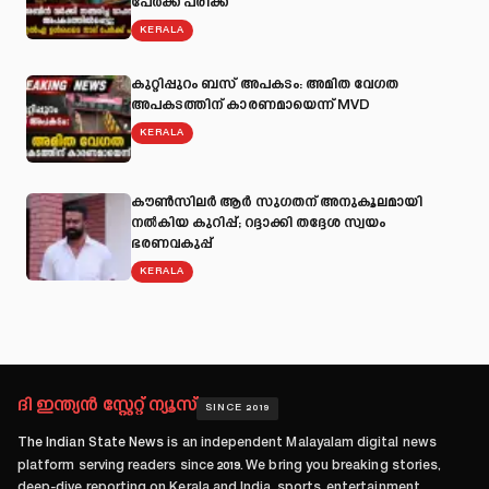
പേര്‍ക്ക് പരിക്ക്
KERALA
കുറ്റിപ്പുറം ബസ് അപകടം: അമിത വേഗത
അപകടത്തിന് കാരണമായെന്ന് MVD
KERALA
കൗൺസിലർ ആർ സുഗതന് അനുകൂലമായി
നല്‍കിയ കുറിപ്പ്; റദ്ദാക്കി തദ്ദേശ സ്വയം
ഭരണവകുപ്പ്
KERALA
ദി ഇന്ത്യൻ സ്റ്റേറ്റ് ന്യൂസ്
SINCE 2019
The Indian State News
is an independent Malayalam digital news
platform serving readers since
2019
. We bring you breaking stories,
deep-dive reporting on Kerala and India, sports, entertainment,