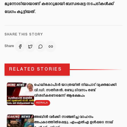
മുന്നോടിയായാണ് കരാറുമായി ബന്ധപ്പെട്ട നടപടികൾക്ക്
വേഗം കൂട്ടിയത്.
SHARE THIS STORY
Share
RELATED STORIES
ഹെലികോപ്ടർ യാത്രയിൽ നിലപാട് വ്യക്തമാക്കി
വി.ഡി. സതീശൻ; രണ്ടു ദിവസം രണ്ട്
വിശദീകരണമെന്ന് ആക്ഷേപം
KERALA
അബിന്‍ വര്‍ക്കി സഞ്ചരിച്ച വാഹനം
അപകടത്തില്‍പ്പെട്ടു; എംഎല്‍എ ഉള്‍പ്പടെ നാല്