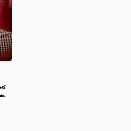
ത്.
മം,