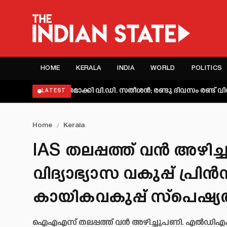
HOME
KERALA
INDIA
WORLD
POLITICS
വ്യക്തമാക്കി വി.ഡി. സതീശൻ; രണ്ടു ദിവസം രണ്ട് വിശദീകരണമെന
LATEST
Home
/
Kerala
IAS തലപ്പത്ത് വൻ അഴി
വിദ്യാഭ്യാസ വകുപ്പ് പ്രി
കായികവകുപ്പ് സ്പെഷ്യൽ
ഐഎഎസ് തലപ്പത്ത് വൻ അഴിച്ചുപണി. എൽഡി