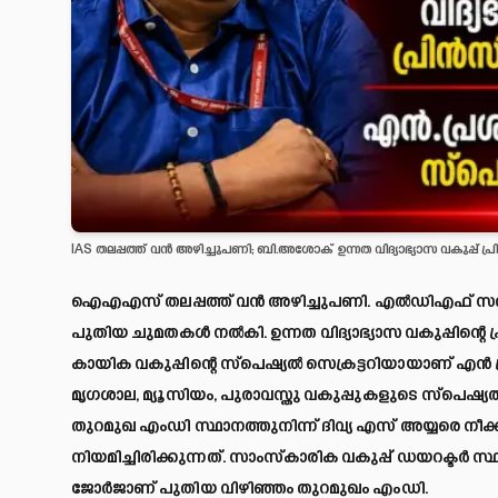
IAS തലപ്പത്ത് വൻ അഴിച്ചുപണി; ബി.അശോക് ഉന്നത വിദ്യാഭ്യാസ വകുപ്പ് പ്രി
ഐഎഎസ് തലപ്പത്ത് വൻ അഴിച്ചുപണി. എൽഡിഎഫ് സർ
പുതിയ ചുമതകൾ നൽകി. ഉന്നത വിദ്യാഭ്യാസ വകുപ്പിന്റെ 
കായിക വകുപ്പിന്റെ സ്പെഷ്യൽ സെക്രട്ടറിയായാണ് എൻ പ്
മൃഗശാല, മ്യൂസിയം, പുരാവസ്തു വകുപ്പുകളുടെ സ്പെഷ്യ
തുറമുഖ എംഡി സ്ഥാനത്തുനിന്ന് ദിവ്യ എസ് അയ്യരെ നീക്ക
നിയമിച്ചിരിക്കുന്നത്. സാംസ്കാരിക വകുപ്പ് ഡയറക്ടർ സ്ഥ
ജോർജാണ് പുതിയ വിഴിഞ്ഞം തുറമുഖം എംഡി.