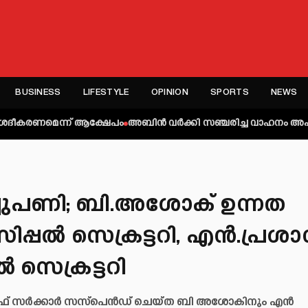
BUSINESS
LIFESTYLE
OPINION
SPORTS
NEWS
്ന് ആക്ഷേപം
അബിന്‍ വര്‍ക്കി സഞ്ചരിച്ച വാഹനം അപകടത്തില്‍പ്പെട്ട
ച്ചുപണി; ബി.അശോക് ഉന്നത
ൻസിപ്പൽ സെക്രട്ടറി, എൻ.പ്രശാന
 സെക്രട്ടറി
എഫ് സർക്കാർ സസ്പെൻഡ് ചെയ്ത ബി അശോകിനും എൻ