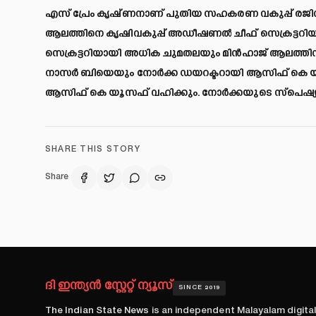
എസ് പ്രേം കൃഷ്ണനാണ് പുതിയ സഹകരണ വകുപ്പ് രജി
ആലത്തിനെ കൃഷിവകുപ്പ് അഡീഷണൽ ചീഫ് സെക്രട്ടറിയാ
സെക്രട്ടറിയായി അധിക ചുമതലയും മിൻഹാജ് ആലത്തിന് ന
നാസർ ബിയെയും നോർക്ക ഡയറക്ടറായി ആസിഫ് കെ യ
ആസിഫ് കെ യൂസഫ് വഹിക്കും. നോർക്കയുടെ സ്പെഷ്യൽ സ
SHARE THIS STORY
Share
ദി ഇന്ത്യൻ സ്റ്റേറ്റ് ന്യൂസ്
SINCE 2019
The Indian State News
is an independent Malayalam digita