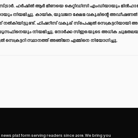
സ്ട്രാർ. ഹർഷിൽ ആർ മീണയെ കെറ്റിഡിസി എംഡിയായും മിൻഹാജ
യും നിയമിച്ചു. കായിക, യുവജന ക്ഷേമ വകുപ്പിന്റെ അഡീഷണൽ
ൽകിയിട്ടുണ്ട്. ഫിഷറീസ് വകുപ്പ് സ്പെഷ്യൽ സെക്രട്ടറിയായി അ
ൂസഫിനെയും നിയമിച്ചു. നോർക്ക സിഇഒയുടെ അധിക ചുമതലയ
െക്രട്ടറി സ്ഥാനത്ത് അഞ്ജന എമ്മിനെ നിയോ​ഗിച്ചു.
l news platform serving readers since
2019
. We bring you