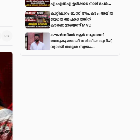
എംഎല്‍എ ഉള്‍പ്പടെ നാല് പേര്‍ക്ക്
പരിക്ക്
കുറ്റിപ്പുറം ബസ് അപകടം: അമിത
വേഗത അപകടത്തിന്
കാരണമായെന്ന് MVD
കൗൺസിലർ ആർ സുഗതന്
അനുകൂലമായി നല്‍കിയ കുറിപ്പ്;
റദ്ദാക്കി തദ്ദേശ സ്വയം
ഭരണവകുപ്പ്