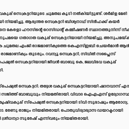
വകുപ്പ് സെക്രട്ടറിയുടെ ചുമതല കൂടി നൽകിയിട്ടുണ്ട്. ശർമിള മേരി
നിയമിച്ചു. ആഭ്യന്തര സെക്രട്ടറി ബിശ്വനാഥ് സിൻഹക്ക് കയർ
റിനെ കേരളാ ഹൗസിന്റെ റെസിഡന്റ് കമ്മീഷണർ സ്ഥാനത്തുനിന്ന് നീക്
 വി അനുപമയെ ഗതാഗത വകുപ്പ് സെക്രട്ടറിയായി നിയമിച്ചു. അനുപമയ്ക്
 അധിക ചുമതല എംജി രാജമാണിക്യത്തെ കെഎസ്ഇബി ചെയർമാൻ ആ
രാജമാണിക്യം തുടരും. റവന്യൂ സെക്രട്ടറി, സിവിൽ സപ്ലൈസ്
്പെഷ്യൽ സെക്രട്ടറിയായി ജീവൻ ബാബു കെ, ജലവിഭവ വകുപ്പ്
ി.
െഷ്യൽ സെക്രട്ടറി. തദ്ദേശ വകുപ്പ് സെക്രട്ടറിയായി ഷാനവാസ്‌ എ
യി ഡി സജിത്ത് ബാബുവും നിയമതിരായി. വിവാദ ഐഎഎസ് ഉദ്യോഗസ്
ൃഷിവകുപ്പ് സ്പെഷ്യൽ സെക്രട്ടറിയായി ടിവി സുഭാഷും ആരോഗ്യ,
. രേണു രാജും നിയമിതരായി. പൊതുവിദ്യാഭ്യാസ ഡയറക്ടറായി
 ശ്രീധന്യാ സുരേഷ് എന്നിവരും നിയമിതരായി.