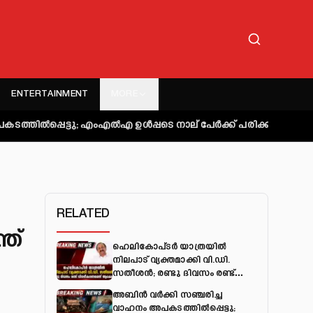
ENTERTAINMENT
MORE
ു; എംഎല്‍എ ഉള്‍പ്പടെ നാല് പേര്‍ക്ക് പരിക്ക്
കുറ്റിപ്പുറം ബസ് 
RELATED
്ത്
ഹെലികോപ്ടർ യാത്രയിൽ
നിലപാട് വ്യക്തമാക്കി വി.ഡി.
സതീശൻ; രണ്ടു ദിവസം രണ്ട്
വിശദീകരണമെന്ന് ആക്ഷേപം
അബിന്‍ വര്‍ക്കി സഞ്ചരിച്ച
വാഹനം അപകടത്തില്‍പ്പെട്ടു;