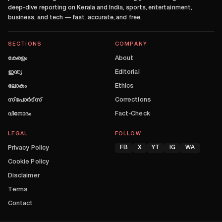
deep-dive reporting on Kerala and India, sports, entertainment,
business, and tech — fast, accurate, and free.
SECTIONS
COMPANY
കേരളം
About
ഇന്ത്യ
Editorial
ലോകം
Ethics
സ്പോർട്സ്
Corrections
വിനോദം
Fact-Check
LEGAL
FOLLOW
Privacy Policy
FB
X
YT
IG
WA
Cookie Policy
Disclaimer
Terms
Contact