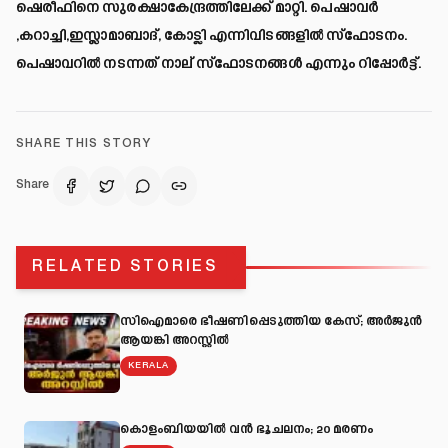
ഷെരീഫിനെ സുരക്ഷാകേന്ദ്രത്തിലേക്ക് മാറ്റി. പെഷാവർ
,കറാച്ചി,ഇസ്ലാമാബാദ്, കോട്ലി എന്നിവിടങ്ങളില്‍ സ്ഫോടനം.
പെഷാവറിൽ നടന്നത് നാല് സ്ഫോടനങ്ങൾ എന്നും റിപ്പോര്‍ട്ട്.
SHARE THIS STORY
Share
RELATED STORIES
സിഐമാരെ ഭീഷണിപ്പെടുത്തിയ കേസ്; അർജുൻ
ആയങ്കി അറസ്റ്റിൽ
KERALA
കൊളംബിയയിൽ വൻ ഭൂചലനം; 20 മരണം