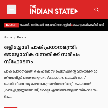
ുത്തിയ കേസ്; അർജുൻ ആയങ്കി അറസ്റ്റിൽ
കൊളംബിയയിൽ വൻ ഭൂചലന
LATEST
Home
/
Kerala
ഒളിച്ചോടി പാക് പ്രധാനമന്ത്രി;
ഔദ്യോഗിക വസതിക്ക് സമീപം
സ്ഫോടനം
പാക് പ്രധാനമന്ത്രി ഷെഹ്ബാസ് ഷെരീഫിന്റെ വസതിക്ക് 20
കിലോമീറ്റര്‍ അകലെ ഉഗ്ര സ്‌ഫോടനം. ഷെഹ്ബാസ്
ഷെരീഫിനെ സുരക്ഷാകേന്ദ്രത്തിലേക്ക് മാറ്റി. പെഷാവർ
,കറാച്ചി,ഇസ്ലാമാബാദ്, കോട്ലി എന്നിവിടങ്ങളില്‍ സ്ഫോടനം.
പെ…