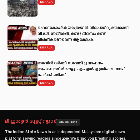
KERALA
ഹെലികോപ്ടർ യാത്രയിൽ നിലപാട് വ്യക്തമാക്കി
വി.ഡി. സതീശൻ; രണ്ടു ദിവസം രണ്ട്
വിശദീകരണമെന്ന് ആക്ഷേപം
KERALA
അബിന്‍ വര്‍ക്കി സഞ്ചരിച്ച വാഹനം
അപകടത്തില്‍പ്പെട്ടു; എംഎല്‍എ ഉള്‍പ്പടെ നാല്
പേര്‍ക്ക് പരിക്ക്
KERALA
ദി ഇന്ത്യൻ സ്റ്റേറ്റ് ന്യൂസ്
SINCE 2019
The Indian State News
is an independent Malayalam digital news
platform serving readers since
2019
. We bring you breaking stories,