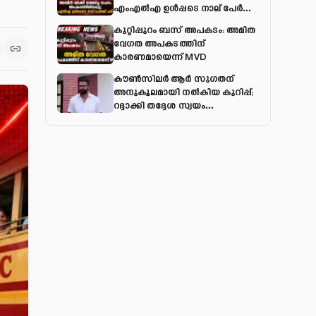
എംഎല്‍എ ഉള്‍പ്പടെ നാല് പേര്‍ക്ക്
പരിക്ക്
കുറ്റിപ്പുറം ബസ് അപകടം: അമിത
വേഗത അപകടത്തിന്
കാരണമായെന്ന് MVD
കൗൺസിലർ ആർ സുഗതന്
അനുകൂലമായി നല്‍കിയ കുറിപ്പ്;
റദ്ദാക്കി തദ്ദേശ സ്വയം
ഭരണവകുപ്പ്