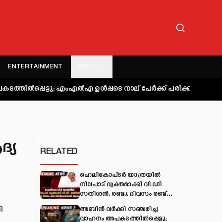
ENTERTAINMENT
MORE
ു; എംഎല്‍എ ഉള്‍പ്പടെ നാല് പേര്‍ക്ക് പരിക്ക്
കുറ്റിപ്പുറം ബസ്
ദ്യ
RELATED
ഹെലികോപ്ടർ യാത്രയിൽ
നിലപാട് വ്യക്തമാക്കി വി.ഡി.
സതീശൻ; രണ്ടു ദിവസം രണ്ട്
വിശദീകരണമെന്ന് ആക്ഷേപം
ി
അബിന്‍ വര്‍ക്കി സഞ്ചരിച്ച
വാഹനം അപകടത്തില്‍പ്പെട്ടു;