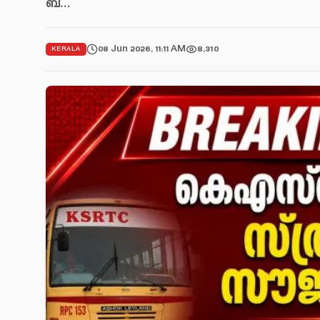
ബ…
08 Jun 2026, 11:11 AM
8,310
KERALA