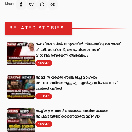
Share
RELATED STORIES
ഹെലികോപ്ടർ യാത്രയിൽ നിലപാട് വ്യക്തമാക്കി
വി.ഡി. സതീശൻ; രണ്ടു ദിവസം രണ്ട്
വിശദീകരണമെന്ന് ആക്ഷേപം
KERALA
അബിന്‍ വര്‍ക്കി സഞ്ചരിച്ച വാഹനം
അപകടത്തില്‍പ്പെട്ടു; എംഎല്‍എ ഉള്‍പ്പടെ നാല്
പേര്‍ക്ക് പരിക്ക്
KERALA
കുറ്റിപ്പുറം ബസ് അപകടം: അമിത വേഗത
അപകടത്തിന് കാരണമായെന്ന് MVD
KERALA