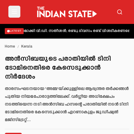
വ്യക്തമാക്കി വി.ഡി. സതീശൻ; രണ്ടു ദിവസം രണ്ട് വിശദീകരണമെന്ന് ആ
LATEST
Home
/
Kerala
അന്‍സിബയുടെ പരാതിയില്‍ ടിനി
ടോമിനെതിരെ കേസെടുക്കാന്‍
നിര്‍ദേശം
താരസംഘടനയായ 'അമ്മ'യ്ക്കുള്ളിലെ ആഭ്യന്തര തർക്കങ്ങൾ
പുതിയ നിയമപോരാട്ടത്തിലേക്ക്. വർഗ്ഗീയ അധിക്ഷേപം
നടത്തിയെന്ന നടി അൻസിബ ഹസന്റെ പരാതിയിൽ നടൻ ടിനി
ടോമിനെതിരെ കേസെടുക്കാൻ എറണാകുളം ജുഡീഷ്യൽ
മജിസ്‌ട്രേറ്റ്…