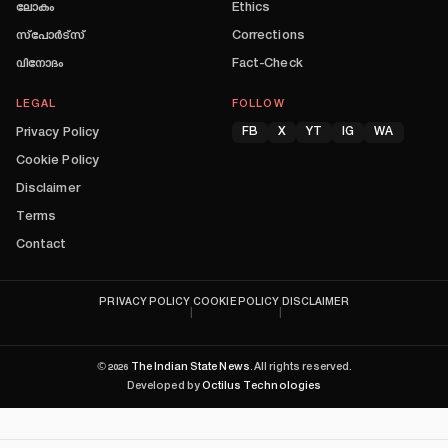
ലോകം
Ethics
സ്പോർട്സ്
Corrections
വിനോദം
Fact-Check
LEGAL
FOLLOW
Privacy Policy
FB
X
YT
IG
WA
Cookie Policy
Disclaimer
Terms
Contact
PRIVACY POLICY
COOKIE POLICY
DISCLAIMER
|
|
©
2026
The Indian State News
. All rights reserved.
Developed by
Octilus Technologies