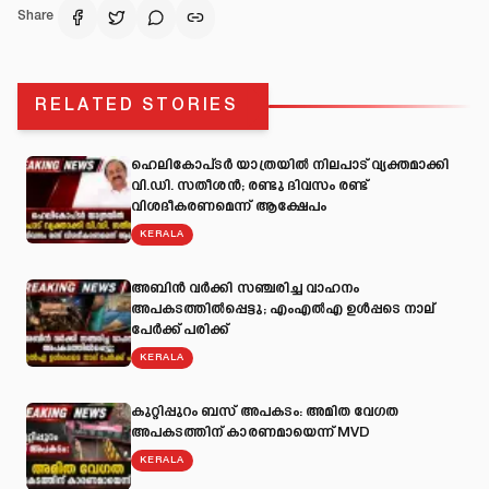
Share
RELATED STORIES
ഹെലികോപ്ടർ യാത്രയിൽ നിലപാട് വ്യക്തമാക്കി
വി.ഡി. സതീശൻ; രണ്ടു ദിവസം രണ്ട്
വിശദീകരണമെന്ന് ആക്ഷേപം
KERALA
അബിന്‍ വര്‍ക്കി സഞ്ചരിച്ച വാഹനം
അപകടത്തില്‍പ്പെട്ടു; എംഎല്‍എ ഉള്‍പ്പടെ നാല്
പേര്‍ക്ക് പരിക്ക്
KERALA
കുറ്റിപ്പുറം ബസ് അപകടം: അമിത വേഗത
അപകടത്തിന് കാരണമായെന്ന് MVD
KERALA