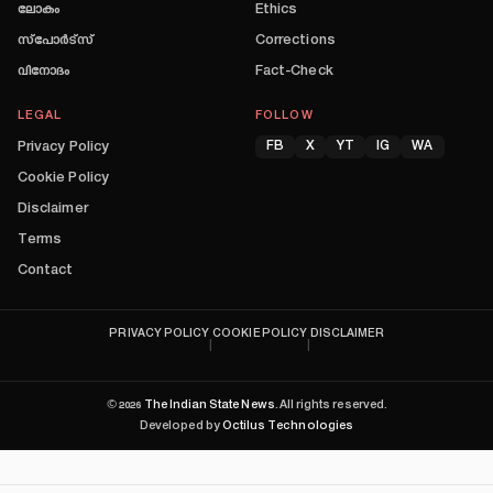
ലോകം
Ethics
സ്പോർട്സ്
Corrections
വിനോദം
Fact-Check
LEGAL
FOLLOW
Privacy Policy
FB
X
YT
IG
WA
Cookie Policy
Disclaimer
Terms
Contact
PRIVACY POLICY
COOKIE POLICY
DISCLAIMER
|
|
©
2026
The Indian State News
. All rights reserved.
Developed by
Octilus Technologies