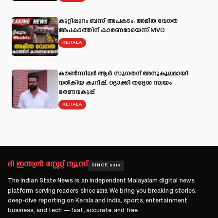
കുറ്റിപ്പുറം ബസ് അപകടം: അമിത വേഗത
അപകടത്തിന് കാരണമായെന്ന് MVD
KERALA
കൗൺസിലർ ആർ സുഗതന് അനുകൂലമായി
നല്‍കിയ കുറിപ്പ്; റദ്ദാക്കി തദ്ദേശ സ്വയം
ഭരണവകുപ്പ്
KERALA
ദി ഇന്ത്യൻ സ്റ്റേറ്റ് ന്യൂസ്
SINCE 2019
The Indian State News
is an independent Malayalam digital news
platform serving readers since
2019
. We bring you breaking stories,
deep-dive reporting on Kerala and India, sports, entertainment,
business, and tech — fast, accurate, and free.