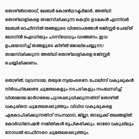
തൊഴിൽദാതാവ്, ലേബർ കോൺട്രാക്ടർമാർ, അതിഥി
തൊഴിലാളികളെ താമസിപ്പിക്കുന്ന കെട്ടിട ഉടമകൾ എന്നിവർ
ലേബർ ഓഫീസിൽ തങ്ങളുടെ വിശദാംശങ്ങൾ രജിസ്റ്റർ ചെയ്ത്
ലോഗിൻ ഐഡിയും പാസ്‌വേഡും വാങ്ങണം. ഇവ
ഉപയോഗിച്ച് തങ്ങളുടെ കീഴിൽ ജോലിചെയ്യുന്ന/
താമസിപ്പിക്കുന്ന അതിഥി തൊഴിലാളികളെ രജിസ്റ്റർ
ചെയ്യിപ്പിക്കണം.
തൊഴിൽ, വ്യവസായ, തദ്ദേശ സ്വയംഭരണ, പോലീസ് വകുപ്പുകൾ
നിർവഹിക്കേണ്ട ചുമതലകളും നടപടികളും സംബന്ധിച്ച്
വിശദമായ മാർഗരേഖ പുറപ്പെടുവിക്കുന്നതിന് തൊഴിൽ
വകുപ്പിനെ ചുമതലപ്പെടുത്തും. വിവിധ വകുപ്പുകളെ
ഏകോപിപ്പിക്കുന്നതിന് സംസ്ഥാന, ജില്ലാ, താലൂക്ക് തലങ്ങളിൽ
കോർഡിനേഷൻ സമിതികൾ രൂപീകരിക്കും. ഓരോ വകുപ്പിലും
നോഡൽ ഓഫീസറെ ചുമതലപ്പെടുത്തും.