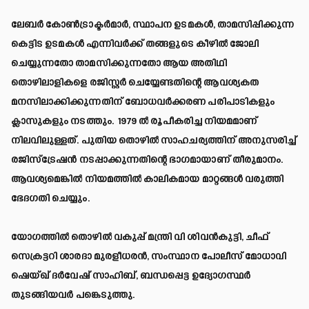
ലേബർ കോൺട്രാക്ടർമാർ, സ്ഥാപന ഉടമകൾ, താമസിപ്പിക്കുന്ന
കെട്ടിട ഉടമകൾ എന്നിവർക്ക് തങ്ങളുടെ കീഴിൽ ജോലി
ചെയ്യുന്നതോ താമസിക്കുന്നതോ ആയ അതിഥി
തൊഴിലാളികളെ രജിസ്റ്റർ ചെയ്യേണ്ടതിന്റെ ആവശ്യകത
മനസിലാക്കിക്കുന്നതിന് ബോധവർക്കരണ പരിപാടികളും
ക്ലാസുകളും നടത്തും. 1979 ൽ രൂപീകരിച്ച നിയമമാണ്
നിലവിലുള്ളത്. പുതിയ തൊഴിൽ സാഹചര്യത്തിന് അനുസരിച്ച്
രജിസ്‌ട്രേഷൻ നടപ്പാക്കുന്നതിന്റെ ഭാഗമായാണ് തീരുമാനം.
ആവശ്യമെങ്കിൽ നിയമത്തിൽ കാലികമായ മാറ്റങ്ങൾ വരുത്തി
ഭേദഗതി ചെയ്യും.
യോഗത്തിൽ തൊഴിൽ വകുപ്പ് മന്ത്രി വി ശിവൻകുട്ടി, ചീഫ്
സെക്രട്ടറി ശാരദാ മുരളീധരൻ, സംസ്ഥാന പോലീസ് മോധാവി
ഷെയ്ഖ് ദർവേഷ് സാഹിബ്, ബന്ധപ്പെട്ട ഉദ്യോഗസ്ഥർ
തുടങ്ങിയവർ പങ്കെടുത്തു.