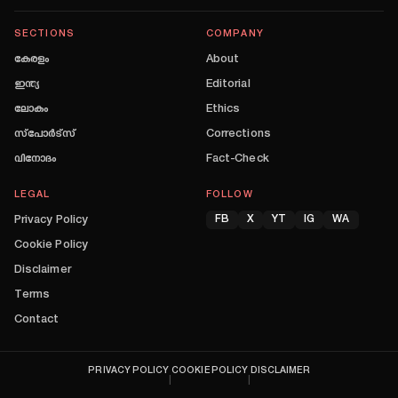
SECTIONS
COMPANY
കേരളം
About
ഇന്ത്യ
Editorial
ലോകം
Ethics
സ്പോർട്സ്
Corrections
വിനോദം
Fact-Check
LEGAL
FOLLOW
Privacy Policy
FB
X
YT
IG
WA
Cookie Policy
Disclaimer
Terms
Contact
PRIVACY POLICY
COOKIE POLICY
DISCLAIMER
|
|