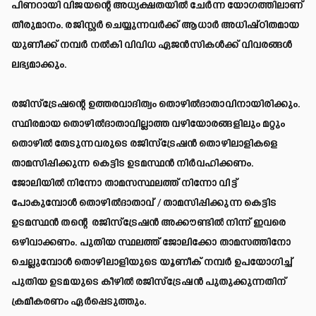
പിണറായി വിജയന്റെ അധ്യക്ഷതയിൽ ചേർന്ന യോഗത്തിലാണ്
തീരുമാനം. രജിസ്റ്റർ ചെയ്യുന്നവർക്ക് ആധാർ അധിഷ്ഠിതമായ
യുണീക്ക് നമ്പർ നൽകി വിവിധ ഏജൻസികൾക്ക് വിവരങ്ങൾ
ലഭ്യമാക്കും.
രജിസ്‌ട്രേഷന്റെ ഉത്തരവാദിത്വം തൊഴിൽദാതാവിനായിരിക്കും.
സ്ഥിരമായ തൊഴിൽദാതാവില്ലാത്ത വഴിയോരങ്ങളിലും മറ്റും
തൊഴിൽ തേടുന്നവരുടെ രജിസ്‌ട്രേഷൻ തൊഴിലാളികളെ
താമസിപ്പിക്കുന്ന കെട്ടിട ഉടമസ്ഥൻ നിർവഹിക്കണം.
ജോലിയിൽ നിന്നോ താമസസ്ഥലത്ത് നിന്നോ വിട്ട്
പോകുമ്പോൾ തൊഴിൽദാതാവ് / താമസിപ്പിക്കുന്ന കെട്ടിട
ഉടമസ്ഥൻ തന്റെ രജിസ്‌ട്രേഷൻ അക്കൗണ്ടിൽ നിന്ന് ഇവരെ
ഒഴിവാക്കണം. പുതിയ സ്ഥലത്ത് ജോലിക്കോ താമസത്തിനോ
ചെല്ലുമ്പോൾ തൊഴിലാളിയുടെ യൂണീക് നമ്പർ ഉപയോഗിച്ച്
പുതിയ ഉടമയുടെ കീഴിൽ രജിസ്‌ട്രേഷൻ പുതുക്കുന്നതിന്
ക്രമീകരണം ഏർപ്പെടുത്തും.