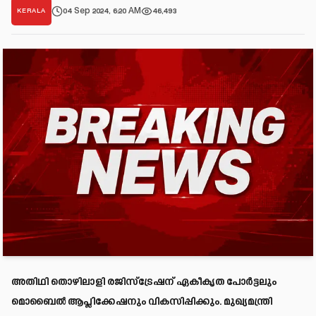
04 Sep 2024, 6:20 AM
46,493
KERALA
അതിഥി തൊഴിലാളി രജിസ്‌ട്രേഷന് ഏകീകൃത പോർട്ടലും
മൊബൈൽ ആപ്ലിക്കേഷനും വികസിപ്പിക്കും. മുഖ്യമന്ത്രി