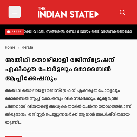
യക്തമാക്കി വി.ഡി. സതീശൻ; രണ്ടു ദിവസം രണ്ട് വിശദീകരണമെന്ന് ആക്
LATEST
Home
/
Kerala
അതിഥി തൊഴിലാളി രജിസ്‌ട്രേഷന്
ഏകീകൃത പോർട്ടലും മൊബൈൽ
ആപ്ലിക്കേഷനും
അതിഥി തൊഴിലാളി രജിസ്‌ട്രേഷന് ഏകീകൃത പോർട്ടലും
മൊബൈൽ ആപ്ലിക്കേഷനും വികസിപ്പിക്കും. മുഖ്യമന്ത്രി
പിണറായി വിജയന്റെ അധ്യക്ഷതയിൽ ചേർന്ന യോഗത്തിലാണ്
തീരുമാനം. രജിസ്റ്റർ ചെയ്യുന്നവർക്ക് ആധാർ അധിഷ്ഠിതമായ
യുണീ…