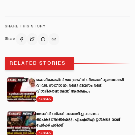
SHARE THIS STORY
Share
RELATED STORIES
ഹെലികോപ്ടർ യാത്രയിൽ നിലപാട് വ്യക്തമാക്കി
വി.ഡി. സതീശൻ; രണ്ടു ദിവസം രണ്ട്
വിശദീകരണമെന്ന് ആക്ഷേപം
KERALA
അബിന്‍ വര്‍ക്കി സഞ്ചരിച്ച വാഹനം
അപകടത്തില്‍പ്പെട്ടു; എംഎല്‍എ ഉള്‍പ്പടെ നാല്
പേര്‍ക്ക് പരിക്ക്
KERALA