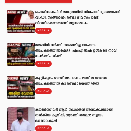
ഹെലികോപ്ടർ യാത്രയിൽ നിലപാട് വ്യക്തമാക്കി
വി.ഡി. സതീശൻ; രണ്ടു ദിവസം രണ്ട്
വിശദീകരണമെന്ന് ആക്ഷേപം
KERALA
അബിന്‍ വര്‍ക്കി സഞ്ചരിച്ച വാഹനം
അപകടത്തില്‍പ്പെട്ടു; എംഎല്‍എ ഉള്‍പ്പടെ നാല്
പേര്‍ക്ക് പരിക്ക്
KERALA
കുറ്റിപ്പുറം ബസ് അപകടം: അമിത വേഗത
അപകടത്തിന് കാരണമായെന്ന് MVD
KERALA
കൗൺസിലർ ആർ സുഗതന് അനുകൂലമായി
നല്‍കിയ കുറിപ്പ്; റദ്ദാക്കി തദ്ദേശ സ്വയം
ഭരണവകുപ്പ്
KERALA