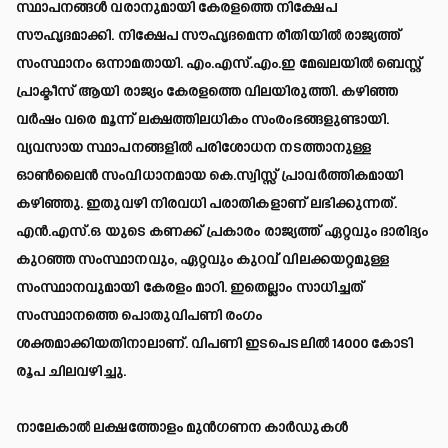
സ്ഥാപനങ്ങൾ വരാനുമായി കേരളത്തെ നിക്ഷേപ
സൗഹൃദമാക്കി. നിക്ഷേപ സൗഹൃദമെന്ന രീതിയിൽ രാജ്യത്ത്
സംസ്ഥാനം ഒന്നാമതായി. എം.എസ്.എം.ഇ മേഖലയിൽ ബെസ്റ്റ്
പ്രാക്ടീസ് ആയി രാജ്യം കേരളത്തെ വിലയിരുത്തി. കഴിഞ്ഞ
വർഷം വരെ മൂന്ന് ലക്ഷത്തിലധികം സംരംഭങ്ങളുണ്ടായി.
വ്യവസായ സ്ഥാപനങ്ങളിൽ പരിശോധന നടത്താനുള്ള
ഓൺലൈൻ സംവിധാനമായ കെ.സ്വിസ്സ് പ്രാവർത്തികമായി
കഴിഞ്ഞു. ഇതുവഴി നിരവധി പരാതികളാണ് ലഭിക്കുന്നത്.
എൻ.എസ്.ഒ യുടെ കണക്ക് പ്രകാരം രാജ്യത്ത് ഏറ്റവും ദാരിദ്യം
കുറഞ്ഞ സംസ്ഥാനവും, ഏറ്റവും കുറവ് വിലക്കയറ്റമുള്ള
സംസ്ഥാനവുമായി കേരളം മാറി. ഇതെല്ലാം സാധിച്ചത്
സംസ്ഥാനത്തെ പൊതുവിപണി രംഗം
ശക്തമാക്കിയതിനാലാണ്. വിപണി ഇടപെടലിൽ 14000 കോടി
രൂപ ചിലവഴിച്ചു.
നാലേകാൽ ലക്ഷത്തോളം മുൻഗണന കാർഡുകൾ