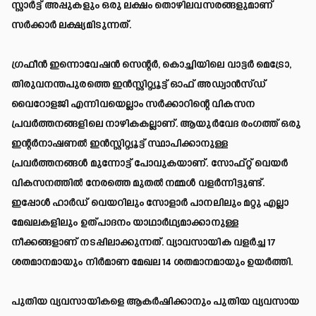
സ്റ്റാർട്ട് അപ്പുകളും ഒരു ലക്ഷം തൊഴിലവസരങ്ങളുമാണ്
സർക്കാർ ലക്ഷ്യമിടുന്നത്.
ഗ്രഫീൻ ഇന്നൊവേഷൻ സെന്റർ, കൊച്ചിയിലെ വാട്ടർ മെട്രോ,
തിരുവനന്തപുരത്തെ ഇൻസ്റ്റിറ്റ്യൂട്ട് ഓഫ് അഡ്വാൻസ്ഡ്
വൈറോളജി എന്നിവയെല്ലാം സർക്കാറിന്റെ വികസന
പ്രവർത്തനങ്ങളിലെ നാഴികകല്ലാണ്. ആയുർവേദ രംഗത്ത് ഒരു
ഇന്റർനാഷണൽ ഇൻസ്റ്റിറ്റ്യൂട്ട് സ്ഥാപിക്കാനുള്ള
പ്രവർത്തനങ്ങൾ മുന്നോട്ട് പോവുകയാണ്. സോഫ്റ്റ് വെയർ
വികസനത്തിൽ നേരത്തെ മുതൽ നമ്മൾ വളർന്നിട്ടുണ്ട്.
ഇപ്പോൾ ഹാർഡ് വെയറിലും സോളാർ പാനലിലും മറ്റു എല്ലാ
മേഖലകളിലും ഉത്പാദനം യാഥാർഥ്യമാക്കാനുള്ള
നീക്കങ്ങളാണ് നടപ്പിലാക്കുന്നത്. വ്യാവസായിക വളർച്ച 17
ശതമാനമായും നിർമാണ മേഖല 14 ശതമാനമായും ഉയർത്തി.
പുതിയ വ്യവസായികളെ ആകർഷിക്കാനും പുതിയ വ്യവസായ