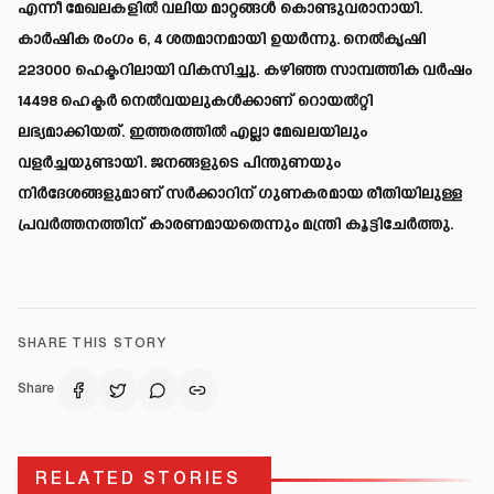
എന്നീ മേഖലകളിൽ വലിയ മാറ്റങ്ങൾ കൊണ്ടുവരാനായി.
കാർഷിക രംഗം 6, 4 ശതമാനമായി ഉയർന്നു. നെൽകൃഷി
223000 ഹെക്ടറിലായി വികസിച്ചു. കഴിഞ്ഞ സാമ്പത്തിക വർഷം
14498 ഹെക്ടർ നെൽവയലുകൾക്കാണ് റൊയൽറ്റി
ലഭ്യമാക്കിയത്. ഇത്തരത്തിൽ എല്ലാ മേഖലയിലും
വളർച്ചയുണ്ടായി. ജനങ്ങളുടെ പിന്തുണയും
നിർദേശങ്ങളുമാണ് സർക്കാറിന് ഗുണകരമായ രീതിയിലുള്ള
പ്രവർത്തനത്തിന് കാരണമായതെന്നും മന്ത്രി കൂട്ടിചേർത്തു.
SHARE THIS STORY
Share
RELATED STORIES