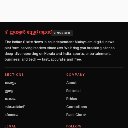
ദി ഇന്ത്യൻ സ്റ്റേറ്റ് ന്യൂസ്
SINCE 2019
The Indian State News
is an independent Malayalam digital news
platform serving readers since
2019
. We bring you breaking stories,
deep-dive reporting on Kerala and India, sports, entertainment,
business, and tech — fast, accurate, and free.
SECTIONS
COMPANY
കേരളം
About
ഇന്ത്യ
Editorial
ലോകം
Ethics
സ്പോർട്സ്
Corrections
വിനോദം
Fact-Check
LEGAL
FOLLOW