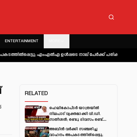
ENTERTAINMENT
MORE
; എംഎല്‍എ ഉള്‍പ്പടെ നാല് പേര്‍ക്ക് പരിക്ക്
കുറ്റിപ്പുറം ബസ് 
്
RELATED
യ
ഹെലികോപ്ടർ യാത്രയിൽ
നിലപാട് വ്യക്തമാക്കി വി.ഡി.
സതീശൻ; രണ്ടു ദിവസം രണ്ട്
വിശദീകരണമെന്ന് ആക്ഷേപം
അബിന്‍ വര്‍ക്കി സഞ്ചരിച്ച
വാഹനം അപകടത്തില്‍പ്പെട്ടു;