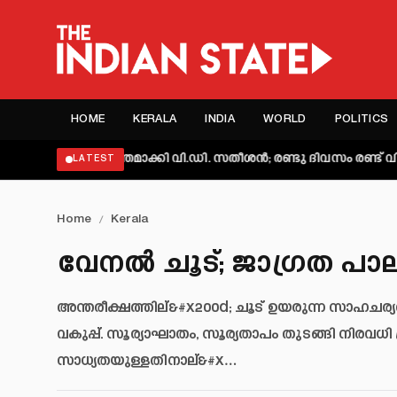
HOME
KERALA
INDIA
WORLD
POLITICS
്യക്തമാക്കി വി.ഡി. സതീശൻ; രണ്ടു ദിവസം രണ്ട് വിശദീകരണമെന
LATEST
Home
/
Kerala
വേനല്‍ ചൂട്; ജാഗ്രത പാ
അന്തരീക്ഷത്തില്&#x200d; ചൂട് ഉയരുന്ന സാഹചര്
വകുപ്പ്. സൂര്യാഘാതം, സൂര്യതാപം തുടങ്ങി നിരവധി 
സാധ്യതയുള്ളതിനാല്&#x…