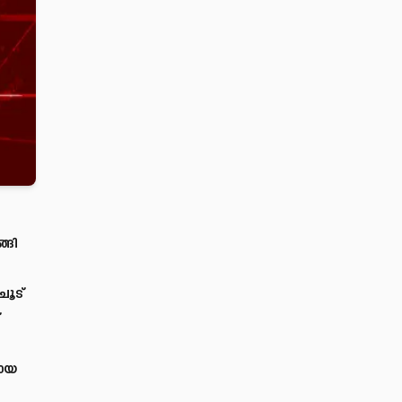
്ങി
ൂട്
്
മായ