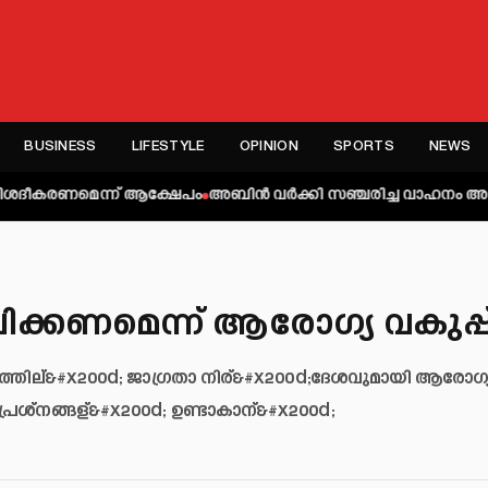
BUSINESS
LIFESTYLE
OPINION
SPORTS
NEWS
്ന് ആക്ഷേപം
അബിന്‍ വര്‍ക്കി സഞ്ചരിച്ച വാഹനം അപകടത്തില്‍പ്പെട്ടു
ലിക്കണമെന്ന് ആരോഗ്യ വകുപ്പ
യത്തില്&#x200d; ജാഗ്രതാ നിര്&#x200d;ദേശവുമായി ആരോഗ്
പ്രശ്നങ്ങള്&#x200d; ഉണ്ടാകാന്&#x200d;