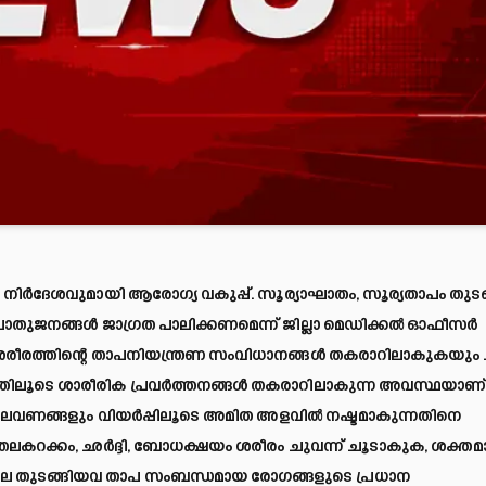
 നിര്
ദേശവുമായി ആരോഗ്യ വകുപ്പ്. സൂര്യാഘാതം, സൂര്യതാപം തുടങ
തുജനങ്ങള്
ജാഗ്രത പാലിക്കണമെന്ന് ജില്ലാ മെഡിക്കല്
ഓഫീസര്
രീരത്തിന്റെ താപനിയന്ത്രണ സംവിധാനങ്ങള്
തകരാറിലാകുകയും ച
തിലൂടെ ശാരീരിക പ്രവര്
ത്തനങ്ങള്
തകരാറിലാകുന്ന അവസ്ഥയാണ
ം ലവണങ്ങളും വിയര്
പ്പിലൂടെ അമിത അളവില്
നഷ്ടമാകുന്നതിനെ
 തലകറക്കം, ഛര്
ദ്ദി, ബോധക്ഷയം ശരീരം ചുവന്ന് ചൂടാകുക, ശക്ത
ില തുടങ്ങിയവ താപ സംബന്ധമായ രോഗങ്ങളുടെ പ്രധാന