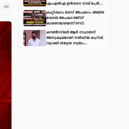
എംഎല്‍എ ഉള്‍പ്പടെ നാല് പേര്‍ക്ക്
പരിക്ക്
കുറ്റിപ്പുറം ബസ് അപകടം: അമിത
വേഗത അപകടത്തിന്
കാരണമായെന്ന് MVD
കൗൺസിലർ ആർ സുഗതന്
അനുകൂലമായി നല്‍കിയ കുറിപ്പ്;
റദ്ദാക്കി തദ്ദേശ സ്വയം
ഭരണവകുപ്പ്