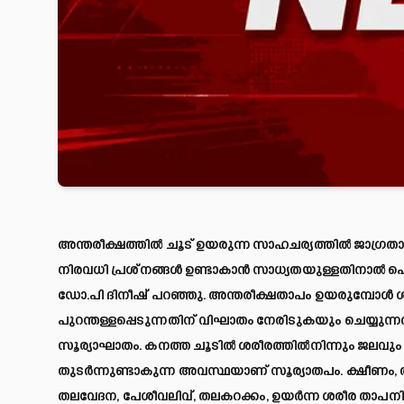
അന്തരീക്ഷത്തില്
ചൂട് ഉയരുന്ന സാഹചര്യത്തില്
ജാഗ്രതാ
നിരവധി പ്രശ്നങ്ങള്
ഉണ്ടാകാന്
സാധ്യതയുള്ളതിനാല്
പൊ
ഡോ.പി ദിനീഷ് പറഞ്ഞു. അന്തരീക്ഷതാപം ഉയരുമ്പോള്
ശ
പുറന്തള്ളപ്പെടുന്നതിന് വിഘാതം നേരിടുകയും ചെയ്യുന്ന
സൂര്യാഘാതം. കനത്ത ചൂടില്
ശരീരത്തില്
നിന്നും ജലവു
തുടര്
ന്നുണ്ടാകുന്ന അവസ്ഥയാണ് സൂര്യാതപം. ക്ഷീണം,
തലവേദന, പേശീവലിവ്, തലകറക്കം, ഉയര്
ന്ന ശരീര താപന