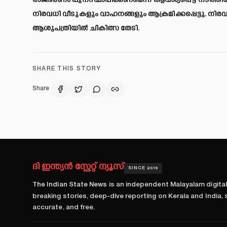
രാജഭരണം പുനസ്ഥാപിക്കണമെന്ന് ആവശ്യപ്പെട്ട് നട
നിരവധി വീടുകളും വാഹനങ്ങളും ആക്രമിക്കപ്പെട്ടു. നിരവധ
ആശുപത്രിയിൽ ചികിത്സ തേടി.
SHARE THIS STORY
Share
ദി ഇന്ത്യൻ സ്റ്റേറ്റ് ന്യൂസ്
SINCE 2019
The Indian State News
is an independent Malayalam digita
breaking stories, deep-dive reporting on Kerala and India,
accurate, and free.