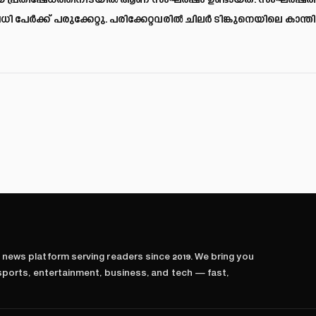
ത്തിയ പ്രതിഷേധത്തിനിടയിൽ ആണ് സംഘർഷം ഉണ്ടായത്. സംഘർഷത
ി പേർക്ക് പരുക്കേറ്റു. പരിക്കേറ്റവരിൽ ചിലർ ടിങ്കുനെയിലെ കാന്ത
l news platform serving readers since
2019
. We bring you
 sports, entertainment, business, and tech — fast,