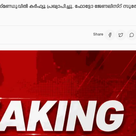
കാഠ്മണ്ഡുവിൽ കർഫ്യൂ പ്രഖ്യാപിച്ചു. ഫോട്ടോ ജേണലിസ്റ് സുര
Share