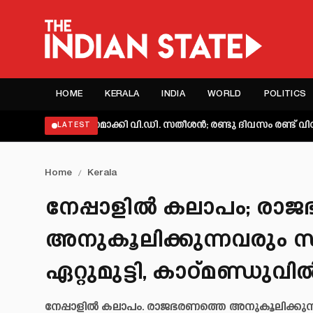
HOME
KERALA
INDIA
WORLD
POLITICS
് വ്യക്തമാക്കി വി.ഡി. സതീശൻ; രണ്ടു ദിവസം രണ്ട് വിശദീകരണമ
LATEST
Home
/
Kerala
നേപ്പാളിൽ കലാപം; രാ
അനുകൂലിക്കുന്നവരും സ
ഏറ്റുമുട്ടി, കാഠ്മണ്ഡുവ
നേപ്പാളിൽ കലാപം. രാജഭരണത്തെ അനുകൂലിക്കുന്നവര