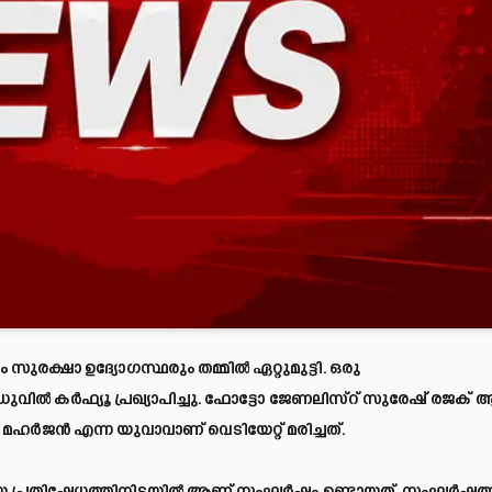
രക്ഷാ ഉദ്യോഗസ്ഥരും തമ്മിൽ ഏറ്റുമുട്ടി. ഒരു
്മണ്ഡുവിൽ കർഫ്യൂ പ്രഖ്യാപിച്ചു. ഫോട്ടോ ജേണലിസ്റ് സുരേഷ് രജക്
ിൻ മഹർജൻ എന്ന യുവാവാണ് വെടിയേറ്റ് മരിച്ചത്.