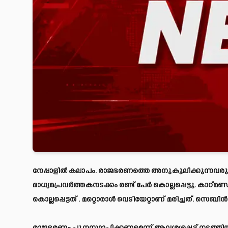
നേപ്പാളിൽ കലാപം. രാജഭരണത്തെ അനുകൂലിക്കുന്നവരും സു
മാധ്യമപ്രവർത്തകനടക്കം രണ്ട് പേർ കൊല്ലപ്പെട്ടു. കാഠ
കൊല്ലപ്പെട്ടത് . മറ്റൊരാൾ വെടിയേറ്റാണ് മരിച്ചത്. സെബ