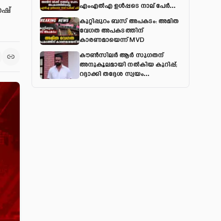
എംഎല്‍എ ഉള്‍പ്പടെ നാല് പേര്‍ക്ക്
േഷ്
പരിക്ക്
കുറ്റിപ്പുറം ബസ് അപകടം: അമിത
വേഗത അപകടത്തിന്
കാരണമായെന്ന് MVD
കൗൺസിലർ ആർ സുഗതന്
അനുകൂലമായി നല്‍കിയ കുറിപ്പ്;
റദ്ദാക്കി തദ്ദേശ സ്വയം
ഭരണവകുപ്പ്