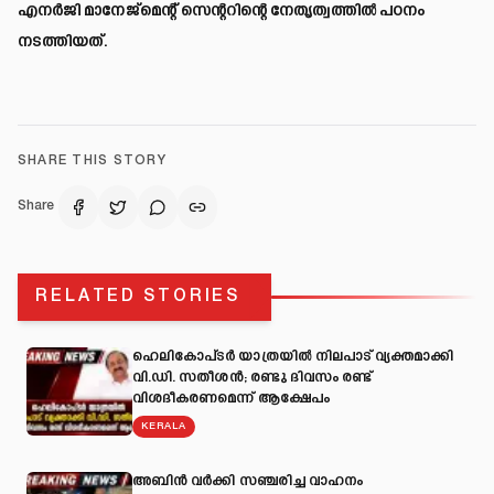
എനർജി മാനേജ്മെന്റ് സെന്ററിന്റെ നേതൃത്വത്തിൽ പഠനം
നടത്തിയത്.
SHARE THIS STORY
Share
RELATED STORIES
ഹെലികോപ്ടർ യാത്രയിൽ നിലപാട് വ്യക്തമാക്കി
വി.ഡി. സതീശൻ; രണ്ടു ദിവസം രണ്ട്
വിശദീകരണമെന്ന് ആക്ഷേപം
KERALA
അബിന്‍ വര്‍ക്കി സഞ്ചരിച്ച വാഹനം