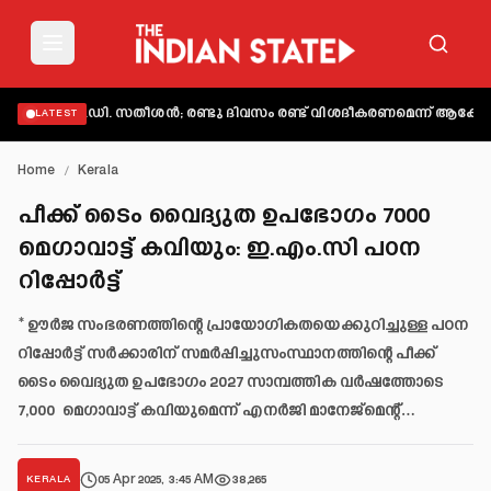
ക്കി വി.ഡി. സതീശൻ; രണ്ടു ദിവസം രണ്ട് വിശദീകരണമെന്ന് ആക്ഷേപം
അബ
LATEST
Home
/
Kerala
പീക്ക് ടൈം വൈദ്യുത ഉപഭോഗം 7000
മെഗാവാട്ട് കവിയും: ഇ.എം.സി പഠന
റിപ്പോർട്ട്
* ഊർജ സംഭരണത്തിന്റെ പ്രായോഗികതയെക്കുറിച്ചുള്ള പഠന
റിപ്പോർട്ട് സർക്കാരിന് സമർപ്പിച്ചുസംസ്ഥാനത്തിന്റെ പീക്ക്
ടൈം വൈദ്യുത ഉപഭോഗം 2027 സാമ്പത്തിക വർഷത്തോടെ
7,000 മെഗാവാട്ട് കവിയുമെന്ന് എനർജി മാനേജ്മെന്റ്…
05 Apr 2025, 3:45 AM
38,265
KERALA