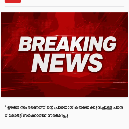
*
ഊർജ സംഭരണത്തിന്റെ പ്രായോഗികതയെക്കുറിച്ചുള്ള പഠന
റിപ്പോർട്ട് സർക്കാരിന് സമർപ്പിച്ചു