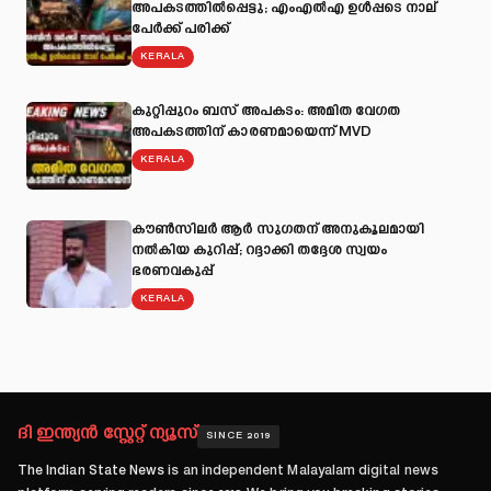
അപകടത്തില്‍പ്പെട്ടു; എംഎല്‍എ ഉള്‍പ്പടെ നാല്
പേര്‍ക്ക് പരിക്ക്
KERALA
കുറ്റിപ്പുറം ബസ് അപകടം: അമിത വേഗത
അപകടത്തിന് കാരണമായെന്ന് MVD
KERALA
കൗൺസിലർ ആർ സുഗതന് അനുകൂലമായി
നല്‍കിയ കുറിപ്പ്; റദ്ദാക്കി തദ്ദേശ സ്വയം
ഭരണവകുപ്പ്
KERALA
ദി ഇന്ത്യൻ സ്റ്റേറ്റ് ന്യൂസ്
SINCE 2019
The Indian State News
is an independent Malayalam digital news