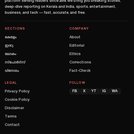
platform serving readers since
2019
. We bring you breaking stories,
deep-dive reporting on Kerala and India, sports, entertainment,
business, and tech — fast, accurate, and free.
SECTIONS
COMPANY
കേരളം
About
ഇന്ത്യ
Editorial
ലോകം
Ethics
സ്പോർട്സ്
Corrections
വിനോദം
Fact-Check
LEGAL
FOLLOW
Privacy Policy
FB
X
YT
IG
WA
Cookie Policy
Disclaimer
Terms
Contact