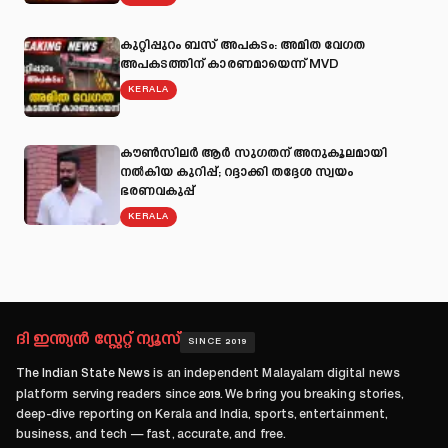
കുറ്റിപ്പുറം ബസ് അപകടം: അമിത വേഗത
അപകടത്തിന് കാരണമായെന്ന് MVD
KERALA
കൗൺസിലർ ആർ സുഗതന് അനുകൂലമായി
നല്‍കിയ കുറിപ്പ്; റദ്ദാക്കി തദ്ദേശ സ്വയം
ഭരണവകുപ്പ്
KERALA
ദി ഇന്ത്യൻ സ്റ്റേറ്റ് ന്യൂസ്
SINCE 2019
The Indian State News
is an independent Malayalam digital news
platform serving readers since
2019
. We bring you breaking stories,
deep-dive reporting on Kerala and India, sports, entertainment,
business, and tech — fast, accurate, and free.