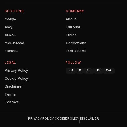
SECTIONS
COMPANY
കേരളം
About
ഇന്ത്യ
Editorial
ലോകം
Ethics
സ്പോർട്സ്
Corrections
വിനോദം
Fact-Check
LEGAL
FOLLOW
Privacy Policy
FB
X
YT
IG
WA
Cookie Policy
Disclaimer
Terms
Contact
PRIVACY POLICY
COOKIE POLICY
DISCLAIMER
|
|