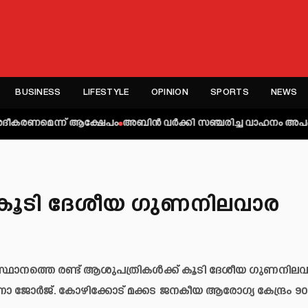
BUSINESS
LIFESTYLE
OPINION
SPORTS
NEWS
്ന് ആക്ഷേപം
അബിന്‍ വര്‍ക്കി സഞ്ചരിച്ച വാഹനം അപകടത്തില്‍പ്പെട്ടു
് കൂടി ദേശീയ ഗുണനിലവാര
്ഥാനത്തെ രണ്ട് ആശുപത്രികൾക്ക് കൂടി ദേശീയ ഗുണനില
ീണാ ജോർജ്. കോഴിക്കോട് മക്കട ജനകീയ ആരോഗ്യ കേന്ദ്രം 90