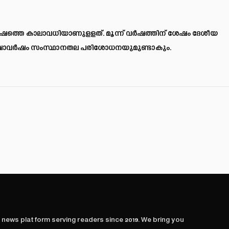
വർഷത്തെ കാലാവധിയാണുളളത്. മൂന്ന് വർഷത്തിന് ശേഷം ദേശീയ
ർഷാവർഷം സംസ്ഥാനതല പരിശോധനയുമുണ്ടാകും.
l news platform serving readers since
2019
. We bring you