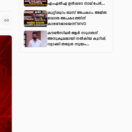
എംഎല്‍എ ഉള്‍പ്പടെ നാല് പേര്‍ക്ക്
പരിക്ക്
കുറ്റിപ്പുറം ബസ് അപകടം: അമിത
വേഗത അപകടത്തിന്
കാരണമായെന്ന് MVD
കൗൺസിലർ ആർ സുഗതന്
അനുകൂലമായി നല്‍കിയ കുറിപ്പ്;
റദ്ദാക്കി തദ്ദേശ സ്വയം
ഭരണവകുപ്പ്