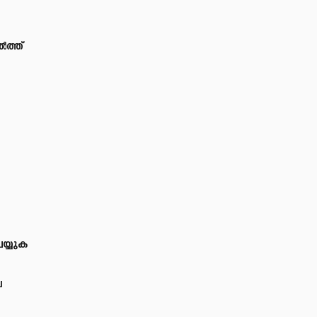
ൽത്ത്
യ്യുക
ര