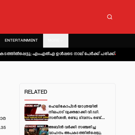
ENTERTAINMENT
MORE
; എംഎല്‍എ ഉള്‍പ്പടെ നാല് പേര്‍ക്ക് പരിക്ക്
കുറ്റിപ്പുറം ബസ് 
RELATED
ഹെലികോപ്ടർ യാത്രയിൽ
നിലപാട് വ്യക്തമാക്കി വി.ഡി.
വാര
സതീശൻ; രണ്ടു ദിവസം രണ്ട്
വിശദീകരണമെന്ന് ആക്ഷേപം
.35
അബിന്‍ വര്‍ക്കി സഞ്ചരിച്ച
വാഹനം അപകടത്തില്‍പ്പെട്ടു;