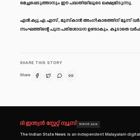
മെച്ചപ്പെടുത്താനും ഈ പദ്ധതിയിലൂടെ ലക്ഷ്യമിടുന്നു.
എൻ.ക്യു.എ.എസ്., മുസ്‌കാൻ അംഗീകാരത്തിന് മൂന്ന് 
സംഘത്തിന്റെ പുന:പരിശോധന ഉണ്ടാകും. കൂടാതെ വ
SHARE THIS STORY
Share
ദി ഇന്ത്യൻ സ്റ്റേറ്റ് ന്യൂസ്
SINCE 2019
The Indian State News
is an independent Malayalam digita