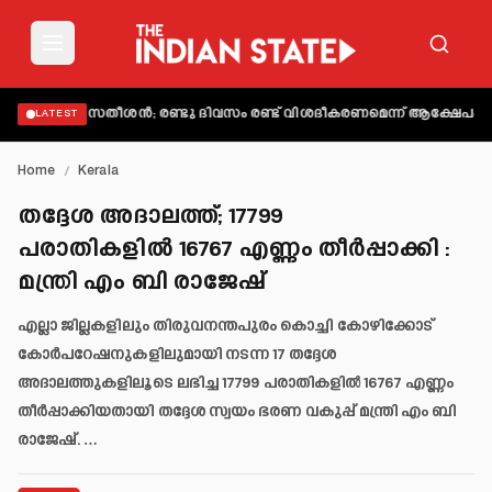
 വി.ഡി. സതീശൻ; രണ്ടു ദിവസം രണ്ട് വിശദീകരണമെന്ന് ആക്ഷേപം
അബിന്‍
LATEST
Home
/
Kerala
തദ്ദേശ അദാലത്ത്; 17799
പരാതികളിൽ 16767 എണ്ണം തീർപ്പാക്കി :
മന്ത്രി എം ബി രാജേഷ്
എല്ലാ ജില്ലകളിലും തിരുവനന്തപുരം കൊച്ചി കോഴിക്കോട്
കോർപറേഷനുകളിലുമായി നടന്ന 17 തദ്ദേശ
അദാലത്തുകളിലൂടെ ലഭിച്ച 17799 പരാതികളിൽ 16767 എണ്ണം
തീർപ്പാക്കിയതായി തദ്ദേശ സ്വയം ഭരണ വകുപ്പ് മന്ത്രി എം ബി
രാജേഷ്. …