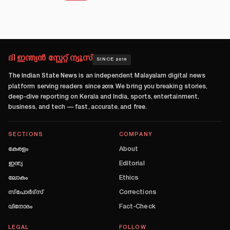
ദി ഇന്ത്യൻ സ്റ്റേറ്റ് ന്യൂസ്
SINCE 2019
The Indian State News
is an independent Malayalam digital news
platform serving readers since
2019
. We bring you breaking stories,
deep-dive reporting on Kerala and India, sports, entertainment,
business, and tech — fast, accurate, and free.
SECTIONS
COMPANY
കേരളം
About
ഇന്ത്യ
Editorial
ലോകം
Ethics
സ്പോർട്സ്
Corrections
വിനോദം
Fact-Check
LEGAL
FOLLOW