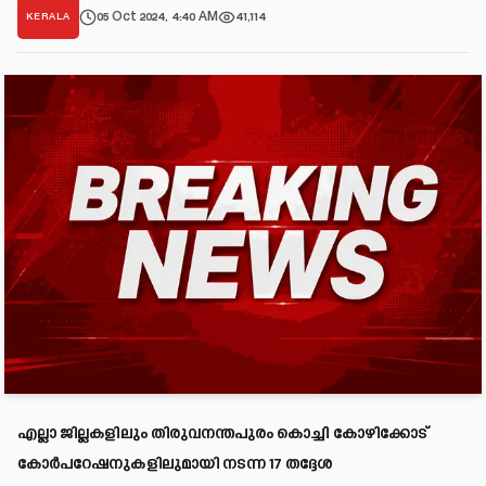
05 Oct 2024, 4:40 AM
41,114
KERALA
എല്ലാ ജില്ലകളിലും തിരുവനന്തപുരം കൊച്ചി കോഴിക്കോട്
കോർപറേഷനുകളിലുമായി നടന്ന 17 തദ്ദേശ