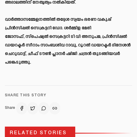
അദാലത്തിന് നേതൃത്വം നൽകിയത്.
വാർത്താസമ്മേളനത്തിൽ തദ്ദേശ സ്വയം ഭരണ വകുപ്പ്
പ്രിൻസിപ്പൽ സെക്രട്ടറി ഡോ. ശർമ്മിള മേരി
ജോസഫ്, സ്പെഷ്യൽ സെക്രട്ടറി ടി വി അനുപമ, പ്രിൻസിപ്പൽ
ഡയറക്ടർ സീറാം സാംബശിവ റാവു, റൂറൽ ഡയറക്ടർ ദിനേശൻ
ചെറുവാട്ട്, ചീഫ് ടൗൺ പ്ലാനർ ഷിജി ചന്ദ്രൻ തുടങ്ങിയവർ
പങ്കെടുത്തു.
SHARE THIS STORY
Share
RELATED STORIES