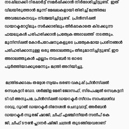
നടപ്പിലാക്കി റിപ്പോർട്ട് സമർപ്പിക്കാൻ നിർദേശിച്ചിട്ടുണ്ട്. ഇത്
വിലയിരുത്താൻ മൂന്ന് മേഖലകളായി തിരിച്ച് മന്ത്രിതല
അവലോകനവും നിശ്ചയിച്ചിട്ടുണ്ട്. പ്രിൻസിപ്പൽ
ഡയറക്ടറേറ്റിലും സർക്കാരിലും തീർപ്പാകാതെ കിടക്കുന്ന
ഫയലുകൾ പരിഹരിക്കാൻ പ്രത്യേക അദാലത്ത് നടത്തും.
മുനിസിപ്പൽ കോർപറേഷനുകളുടെ പ്രത്യേകമായ പ്രശ്നങ്ങൾ
പരിഹരിക്കാനുള്ള ഒരു അദാലത്തും തീരുമാനിച്ചിട്ടുണ്ട്. ഈ
അദാലത്തുകൾ എല്ലാം നവംബർ 15 ഓടെ
പൂർത്തിയാക്കുമെന്നും മന്ത്രി അറിയിച്ചു.
മന്ത്രിക്കൊപ്പം തദ്ദേശ സ്വയം ഭരണ വകുപ്പ് പ്രിൻസിപ്പൽ
സെക്രട്ടറി ഡോ. ശർമ്മിള മേരി ജോസഫ്, സ്പെഷ്യൽ സെക്രട്ടറി
ടി വി അനുപമ, പ്രിൻസിപ്പൽ ഡയറക്ടർ സീറാം സാംബശിവ
റാവു, റൂറൽ ഡയറക്ടർ ദിനേശൻ ചെറുവാട്ട്, അർബൻ
ഡയറക്ടർ സൂരജ് ഷാജി, ചീഫ് എഞ്ചിനീയർ സന്ദീപ് കെ
ജി, ചീഫ് ടൗൺ പ്ലാനർ ഷിജി ചന്ദ്രൻ തുടങ്ങിയവരാണ്