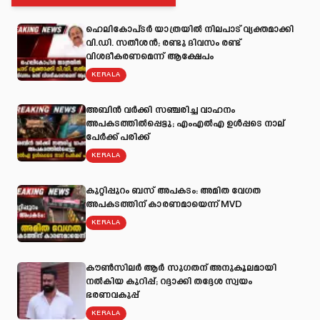
ഹെലികോപ്ടർ യാത്രയിൽ നിലപാട് വ്യക്തമാക്കി
വി.ഡി. സതീശൻ; രണ്ടു ദിവസം രണ്ട്
വിശദീകരണമെന്ന് ആക്ഷേപം
KERALA
അബിന്‍ വര്‍ക്കി സഞ്ചരിച്ച വാഹനം
അപകടത്തില്‍പ്പെട്ടു; എംഎല്‍എ ഉള്‍പ്പടെ നാല്
പേര്‍ക്ക് പരിക്ക്
KERALA
കുറ്റിപ്പുറം ബസ് അപകടം: അമിത വേഗത
അപകടത്തിന് കാരണമായെന്ന് MVD
KERALA
കൗൺസിലർ ആർ സുഗതന് അനുകൂലമായി
നല്‍കിയ കുറിപ്പ്; റദ്ദാക്കി തദ്ദേശ സ്വയം
ഭരണവകുപ്പ്
KERALA