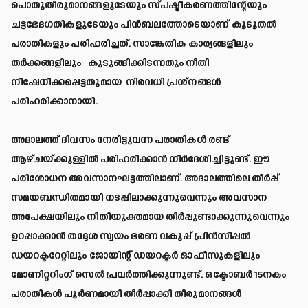
പൊതുതീരുമാനങ്ങളുടേയും സ്പഷ്ടീകരണത്തിന്റേയും
ചട്ടഭേദഗതികളുടേയും പിൻബലത്തോടെയാണ് കൂടൂതൽ
പരാതികളും പരിഹരിച്ചത്. സാങ്കേതിക കാര്യങ്ങളിലും
തർക്കങ്ങളിലും കുടുങ്ങിക്കിടന്നതും നീതി
നിഷേധിക്കപ്പെട്ടതുമായ നിരവധി പ്രശ്നങ്ങൾ
പരിഹരിക്കാനായി.
അദാലത്ത് ദിവസം നേരിട്ടുവന്ന പരാതികൾ രണ്ട്
ആഴ്ചയ്ക്കുള്ളിൽ പരിഹരിക്കാൻ നിർദേശിച്ചിട്ടുണ്ട്. ഈ
പരിശോധന അവസാനഘട്ടത്തിലാണ്. അദാലത്തിലെ തീർപ്പ്
സമയബന്ധിതമായി നടപ്പിലാക്കുന്നുവെന്നും അവസാന
അപേക്ഷയിലും നീതിയുക്തമായ തീർപ്പുണ്ടാക്കുന്നുവെന്നും
ഉറപ്പാക്കാൻ തദ്ദേശ സ്വയം ഭരണ വകുപ്പ് പ്രിൻസിപ്പൽ
ഡയറക്ടറേറ്റിലും ജോയിന്റ് ഡയറക്ടർ ഓഫീസുകളിലും
മോണിറ്ററിംഗ് സെൽ പ്രവർത്തിക്കുന്നുണ്ട്. ഒക്ടോബർ 15നകം
പരാതികൾ പൂർണമായി തീർപ്പാക്കി തീരുമാനങ്ങൾ