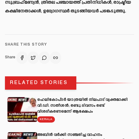
സുബ്രഹ്‌മണ്യന്‍, ത്രിതല പഞ്ചായത്ത് പ്രതിനിധികള്‍, രാഷ്ട്രീയ
കക്ഷിനേതാക്കള്‍, ഉദ്യോഗസ്ഥര്‍ തുടങ്ങിയവര്‍ പങ്കെടുത്തു.
SHARE THIS STORY
Share
RELATED STORIES
ഹെലികോപ്ടർ യാത്രയിൽ നിലപാട് വ്യക്തമാക്കി
വി.ഡി. സതീശൻ; രണ്ടു ദിവസം രണ്ട്
വിശദീകരണമെന്ന് ആക്ഷേപം
KERALA
അബിന്‍ വര്‍ക്കി സഞ്ചരിച്ച വാഹനം