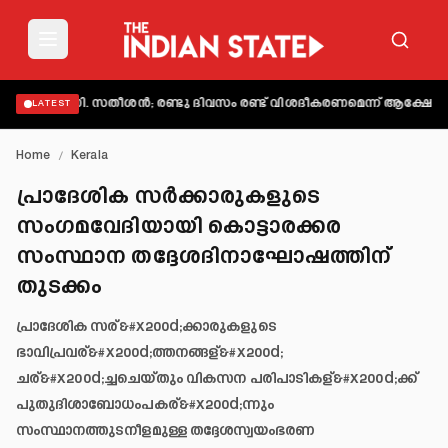
കി വി.ഡി. സതീശൻ; രണ്ടു ദിവസം രണ്ട് വിശദീകരണമെന്ന് ആക്ഷേപം
അബിന
LATEST
Home
/
Kerala
പ്രാദേശിക സര്‍ക്കാരുകളുടെ
സംഗമവേദിയായി കൊട്ടാരക്കര
സംസ്ഥാന തദ്ദേശദിനാഘോഷത്തിന്
തുടക്കം
പ്രാദേശിക സര്&#x200d;ക്കാരുകളുടെ
ഭാവിപ്രവര്&#x200d;ത്തനങ്ങള്&#x200d;
ചര്&#x200d;ച്ചചെയ്തും വികസന പരിപാടികള്&#x200d;ക്ക്
പുതുദിശാബോധംപകര്&#x200d;ന്നും
സംസ്ഥാനത്തുടനീളമുള്ള തദ്ദേശസ്വയംഭരണ