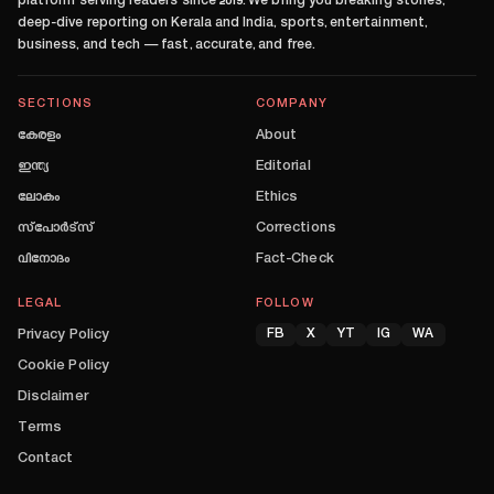
platform serving readers since
2019
. We bring you breaking stories,
deep-dive reporting on Kerala and India, sports, entertainment,
business, and tech — fast, accurate, and free.
SECTIONS
COMPANY
കേരളം
About
ഇന്ത്യ
Editorial
ലോകം
Ethics
സ്പോർട്സ്
Corrections
വിനോദം
Fact-Check
LEGAL
FOLLOW
Privacy Policy
FB
X
YT
IG
WA
Cookie Policy
Disclaimer
Terms
Contact