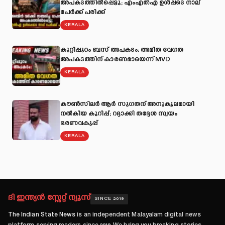
അപകടത്തില്‍പ്പെട്ടു; എംഎല്‍എ ഉള്‍പ്പടെ നാല്
പേര്‍ക്ക് പരിക്ക്
KERALA
കുറ്റിപ്പുറം ബസ് അപകടം: അമിത വേഗത
അപകടത്തിന് കാരണമായെന്ന് MVD
KERALA
കൗൺസിലർ ആർ സുഗതന് അനുകൂലമായി
നല്‍കിയ കുറിപ്പ്; റദ്ദാക്കി തദ്ദേശ സ്വയം
ഭരണവകുപ്പ്
KERALA
ദി ഇന്ത്യൻ സ്റ്റേറ്റ് ന്യൂസ്
SINCE 2019
The Indian State News
is an independent Malayalam digital news