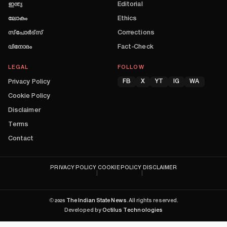
ഇന്ത്യ
Editorial
ലോകം
Ethics
സ്പോർട്സ്
Corrections
വിനോദം
Fact-Check
LEGAL
FOLLOW
Privacy Policy
FB
X
YT
IG
WA
Cookie Policy
Disclaimer
Terms
Contact
PRIVACY POLICY
COOKIE POLICY
DISCLAIMER
|
|
©
2026
The Indian State News
. All rights reserved.
Developed by
Octilus Technologies