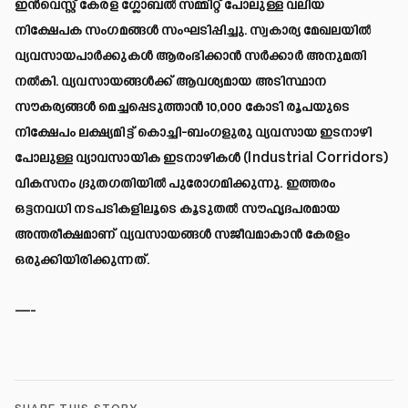
ഇൻവെസ്റ്റ് കേരള ഗ്ലോബൽ സമ്മിറ്റ് പോലുള്ള വലിയ
നിക്ഷേപക സംഗമങ്ങൾ സംഘടിപ്പിച്ചു. സ്വകാര്യ മേഖലയിൽ
വ്യവസായപാർക്കുകൾ ആരംഭിക്കാൻ സർക്കാർ അനുമതി
നൽകി. വ്യവസായങ്ങൾക്ക് ആവശ്യമായ അടിസ്ഥാന
സൗകര്യങ്ങൾ മെച്ചപ്പെടുത്താൻ 10,000 കോടി രൂപയുടെ
നിക്ഷേപം ലക്ഷ്യമിട്ട് കൊച്ചി-ബംഗളുരു വ്യവസായ ഇടനാഴി
പോലുള്ള വ്യാവസായിക ഇടനാഴികൾ (Industrial Corridors)
വികസനം ദ്രുതഗതിയിൽ പുരോഗമിക്കുന്നു. ഇത്തരം
ഒട്ടനവധി നടപടികളിലൂടെ കൂടുതൽ സൗഹൃദപരമായ
അന്തരീക്ഷമാണ് വ്യവസായങ്ങൾ സജീവമാകാൻ കേരളം
ഒരുക്കിയിരിക്കുന്നത്.
—-