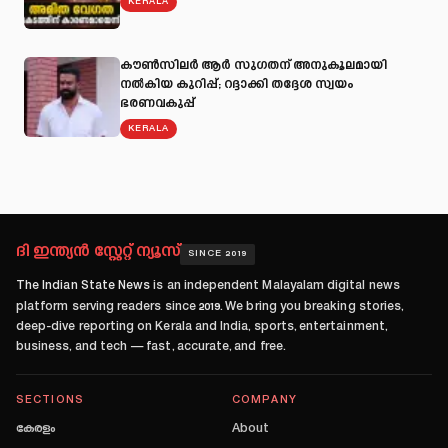
KERALA
കൗൺസിലർ ആർ സുഗതന് അനുകൂലമായി
നല്‍കിയ കുറിപ്പ്; റദ്ദാക്കി തദ്ദേശ സ്വയം
ഭരണവകുപ്പ്
KERALA
ദി ഇന്ത്യൻ സ്റ്റേറ്റ് ന്യൂസ്
SINCE 2019
The Indian State News
is an independent Malayalam digital news
platform serving readers since
2019
. We bring you breaking stories,
deep-dive reporting on Kerala and India, sports, entertainment,
business, and tech — fast, accurate, and free.
SECTIONS
COMPANY
കേരളം
About