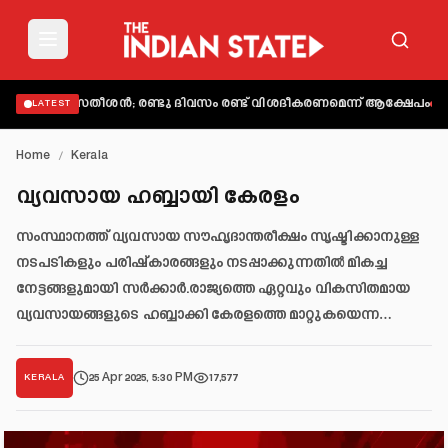
വി.ഡി. സതീശൻ; രണ്ടു ദിവസം രണ്ട് വിശദീകരണമെന്ന് ആക്ഷേപം
അബിന്‍ 
LATEST
Home
/
Kerala
വ്യവസായ ഹബ്ബായി കേരളം
സംസ്ഥാനത്ത് വ്യവസായ സൗഹൃദാന്തരീക്ഷം സൃഷ്ടിക്കാനുള്ള
നടപടികളും പരിഷ്‌കാരങ്ങളും നടപ്പാക്കുന്നതിൽ മികച്ച
നേട്ടങ്ങളുമായി സർക്കാർ.രാജ്യത്തെ ഏറ്റവും വികസിതമായ
വ്യവസായങ്ങളുടെ ഹബ്ബാക്കി കേരളത്തെ മാറ്റുകയെന്ന…
25 Apr 2025, 5:30 PM
17,577
KERALA