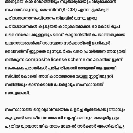
അനുമതികൾ വേഗത്തിലും സുതാര്യമായും ലഭ്യമാക്കാൻ
സഹായിക്കുന്നു. കെ-സിസ് (K-CIS) എന്ന ഏകീകൃത
പരിശോധനാസംവിധാനം നിലവിൽ വന്നു. ഇതു
പരിശോധനകൾ കൂടുതൽ കാര്യക്ഷമമാക്കി. 50 കോടി രൂപ
വരെ നിക്ഷേപമുള്ളതും റെഡ് കാറ്റഗറിയിൽ പെടാത്തതുമായ
വ്യവസായങ്ങൾക്ക് സംസ്ഥാന സർക്കാരിന്റെ മുൻകൂർ
ലൈസൻസ് ഇല്ലാതെ മൂന്നുവർഷം വരെ പ്രവർത്തന അനുമതി
നൽകുന്ന composite license scheme നടപ്പാക്കിയിട്ടുണ്ട്.
സംരംഭക പരാതികൾ പരിഹരിക്കാൻ രാജ്യത്ത് ആദ്യമായി
സിവിൽ കോടതി അധികാരത്തോടെയുള്ള സ്റ്റാറ്റിയൂട്ടറി
സമിതിയും ഓൺലൈൻ പോർട്ടലും സംസ്ഥാനത്ത്
സാധ്യമാക്കി.
സംസ്ഥാനത്തിന്റെ വ്യാവസായിക വളർച്ച ത്വരിതപ്പെടുത്താനും
കൂടുതൽ തൊഴിലവസരങ്ങൾ സൃഷ്ടിക്കാനും ലക്ഷ്യമിട്ടുള്ള
പുതിയ വ്യാവസായിക നയം 2023-ൽ സർക്കാർ അംഗീകരിച്ചു.