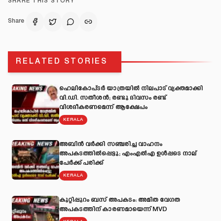
SHARE THIS STORY
Share
RELATED STORIES
ഹെലികോപ്ടർ യാത്രയിൽ നിലപാട് വ്യക്തമാക്കി
വി.ഡി. സതീശൻ; രണ്ടു ദിവസം രണ്ട്
വിശദീകരണമെന്ന് ആക്ഷേപം
KERALA
അബിന്‍ വര്‍ക്കി സഞ്ചരിച്ച വാഹനം
അപകടത്തില്‍പ്പെട്ടു; എംഎല്‍എ ഉള്‍പ്പടെ നാല്
പേര്‍ക്ക് പരിക്ക്
KERALA
കുറ്റിപ്പുറം ബസ് അപകടം: അമിത വേഗത
അപകടത്തിന് കാരണമായെന്ന് MVD