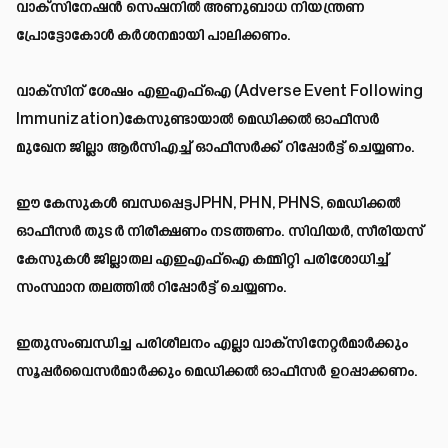
വാക്സിനേഷൻ സെഷനിൽ അണുബാധ നിയന്ത്രണ
പ്രോട്ടോകോൾ കർശനമായി പാലിക്കണം.
വാക്സിന് ശേഷം എഇഎഫ്ഐ (Adverse Event Following
Immunization)കേസുണ്ടായാൽ മെഡിക്കൽ ഓഫീസർ
മുഖേന ജില്ലാ ആർസിഎച്ച് ഓഫീസർക്ക് റിപ്പോർട്ട് ചെയ്യണം.
ഈ കേസുകൾ ബന്ധപ്പെട്ടJPHN, PHN, PHNS, മെഡിക്കൽ
ഓഫീസർ തുടർ നിരീക്ഷണം നടത്തണം. സിവിയർ, സീരിയസ്
കേസുകൾ ജില്ലാതല എഇഎഫ്ഐ കമ്മിറ്റി പരിശോധിച്ച്
സംസ്ഥാന തലത്തിൽ റിപ്പോർട്ട് ചെയ്യണം.
ഇതുസംബന്ധിച്ച പരിശീലനം എല്ലാ വാക്സിനേറ്റർമാർക്കും
സൂപ്പർവൈസർമാർക്കും മെഡിക്കൽ ഓഫീസർ ഉറപ്പാക്കണം.