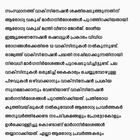
സംസ്ഥാനത്ത് വാക്സിനേഷൻ ശക്തിപ്പെടുത്തുന്നതിന്
ആരോഗ്യ വകുപ്പ് മാർഗനിർദേശങ്ങൾ പുറത്തിറക്കിയതായി
ആരോഗ്യ വകുപ്പ് മന്ത്രി വീണാ ജോർജ്. ദേശീയ
ഇമ്മ്യൂണൈസേഷൻ ഷെഡ്യൂൾ പ്രകാരം വിവിധ
രോഗങ്ങൾക്കെതിരെ 12 വാക്സിനുകൾ നൽകുന്നുണ്ട്.
രാജ്യത്ത് വാക്സിനേഷൻ പദ്ധതി നടപ്പിലാക്കുന്നതിനായി
നിരവധി മാർഗനിർദേശങ്ങൾ പുറപ്പെടുവിച്ചിട്ടുണ്ട്. പല
വാക്സിനുകൾ ഒരുമിച്ച് കൈകാര്യം ചെയ്യുമ്പോഴുള്ള
പിഴവുകൾ ഒഴിവാക്കാനും വാക്സിനേഷൻ പ്രക്രിയ
സുഗമമാക്കാനും വേണ്ടിയാണ് വാക്സിനേഷൻ
മാർഗനിർദേശങ്ങൾ പുറത്തിറക്കിയത്. പ്രതിരോധ
കുത്തിവയ്പ്പുകൾ നൽകുമ്പോൾ ആരോഗ്യ പ്രവർത്തകർ
അനുവർത്തിക്കേണ്ട നടപടിക്രമങ്ങളും പ്രോട്ടോകോളും
ഉൾക്കൊള്ളിച്ചു കൊണ്ടാണ് മാർഗനിർദേശങ്ങൾ
തയ്യാറാക്കിയത്. എല്ലാ ആരോഗ്യ പ്രവർത്തകരും