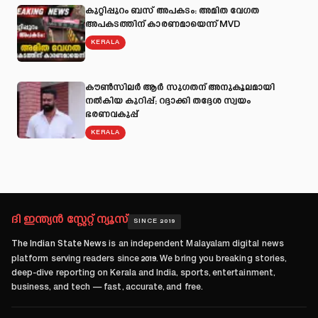
കുറ്റിപ്പുറം ബസ് അപകടം: അമിത വേഗത
അപകടത്തിന് കാരണമായെന്ന് MVD
KERALA
കൗൺസിലർ ആർ സുഗതന് അനുകൂലമായി
നല്‍കിയ കുറിപ്പ്; റദ്ദാക്കി തദ്ദേശ സ്വയം
ഭരണവകുപ്പ്
KERALA
ദി ഇന്ത്യൻ സ്റ്റേറ്റ് ന്യൂസ്
SINCE 2019
The Indian State News
is an independent Malayalam digital news
platform serving readers since
2019
. We bring you breaking stories,
deep-dive reporting on Kerala and India, sports, entertainment,
business, and tech — fast, accurate, and free.