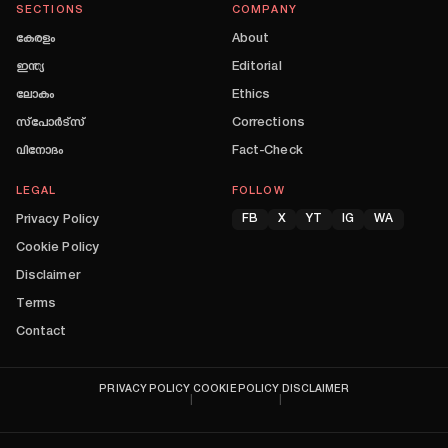
SECTIONS
COMPANY
കേരളം
About
ഇന്ത്യ
Editorial
ലോകം
Ethics
സ്പോർട്സ്
Corrections
വിനോദം
Fact-Check
LEGAL
FOLLOW
Privacy Policy
FB
X
YT
IG
WA
Cookie Policy
Disclaimer
Terms
Contact
PRIVACY POLICY
COOKIE POLICY
DISCLAIMER
|
|