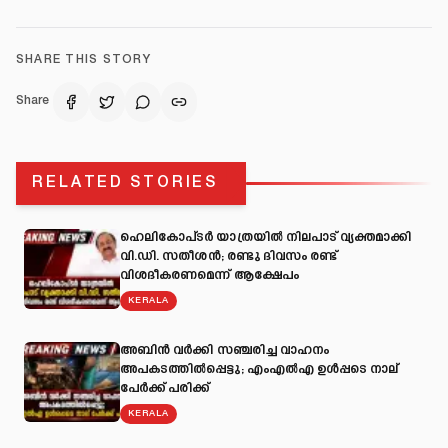
SHARE THIS STORY
Share
RELATED STORIES
ഹെലികോപ്ടർ യാത്രയിൽ നിലപാട് വ്യക്തമാക്കി
വി.ഡി. സതീശൻ; രണ്ടു ദിവസം രണ്ട്
വിശദീകരണമെന്ന് ആക്ഷേപം
KERALA
അബിന്‍ വര്‍ക്കി സഞ്ചരിച്ച വാഹനം
അപകടത്തില്‍പ്പെട്ടു; എംഎല്‍എ ഉള്‍പ്പടെ നാല്
പേര്‍ക്ക് പരിക്ക്
KERALA