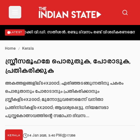
യക്തമാക്കി വി.ഡി. സതീശൻ; രണ്ടു ദിവസം രണ്ട് വിശദീകരണമെന്ന് ആക്ഷ
LATEST
Home
/
Kerala
സ്ത്രീസമൂഹമേ പൊരുതുക, പോരാടുക,
പ്രതികരിക്കുക
അകത്തളങ്ങളില്&#x200d; എരിഞ്ഞടങ്ങുന്നതിനു പകരം
പൊരുതാനും പോരാടാനും പ്രതികരിക്കാനും
സ്ത്രീകള്&#x200d; മുന്നോട്ടുവരണമെന്ന് വനിതാ
പ്രതിനിധികള്&#x200d; ആവശ്യപ്പെട്ടു. നിയമസഭാ
പുസ്തകോത്സവത്തിന്റെ സമാപന ദിവസ…
14 Jan 2025, 3:40 PM
17,556
KERALA