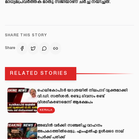
മാധ്യമപ്രവര്‍ത്തക മാതു സജിയാണ് ചര്‍ച്ച നയിച്ചത്.
SHARE THIS STORY
Share
RELATED STORIES
ഹെലികോപ്ടർ യാത്രയിൽ നിലപാട് വ്യക്തമാക്കി
വി.ഡി. സതീശൻ; രണ്ടു ദിവസം രണ്ട്
വിശദീകരണമെന്ന് ആക്ഷേപം
KERALA
അബിന്‍ വര്‍ക്കി സഞ്ചരിച്ച വാഹനം
അപകടത്തില്‍പ്പെട്ടു; എംഎല്‍എ ഉള്‍പ്പടെ നാല്
പേര്‍ക്ക് പരിക്ക്