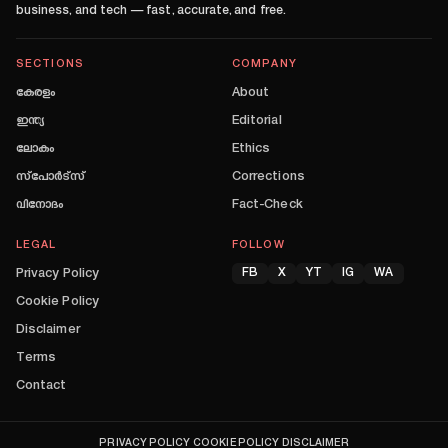
business, and tech — fast, accurate, and free.
SECTIONS
COMPANY
കേരളം
About
ഇന്ത്യ
Editorial
ലോകം
Ethics
സ്പോർട്സ്
Corrections
വിനോദം
Fact-Check
LEGAL
FOLLOW
Privacy Policy
FB
X
YT
IG
WA
Cookie Policy
Disclaimer
Terms
Contact
PRIVACY POLICY
COOKIE POLICY
DISCLAIMER