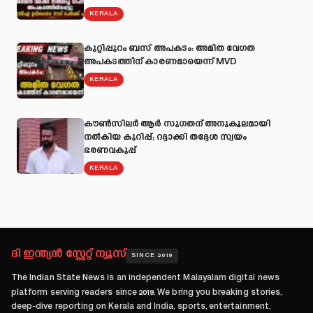
KERALA
കുറ്റിപ്പുറം ബസ് അപകടം: അമിത വേഗത
അപകടത്തിന് കാരണമായെന്ന് MVD
KERALA
കൗൺസിലർ ആർ സുഗതന് അനുകൂലമായി
നല്‍കിയ കുറിപ്പ്; റദ്ദാക്കി തദ്ദേശ സ്വയം
ഭരണവകുപ്പ്
KERALA
ദി ഇന്ത്യൻ സ്റ്റേറ്റ് ന്യൂസ്
SINCE 2019
The Indian State News
is an independent Malayalam digital news
platform serving readers since
2019
. We bring you breaking stories,
deep-dive reporting on Kerala and India, sports, entertainment,