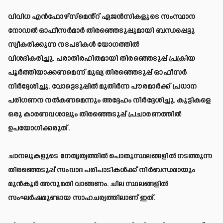
വിവിധ എൻഫോഴ്സ്മെൻ്റ് ഏജൻസികളുടെ സംസ്ഥാന
നോഡൽ ഓഫീസർമാർ തിരഞ്ഞെടുപ്പുമായി ബന്ധപ്പെട്ടു
സ്വീകരിക്കുന്ന നടപടികൾ യോഗത്തിൽ
വിശദികരിച്ചു. പരാതിരഹിതമായി തിരഞ്ഞെടുപ്പ് പ്രക്രിയ
പൂർത്തിയാക്കണമെന്ന് മുഖ്യ തിരഞ്ഞെടുപ്പ് ഓഫീസർ
നിർദ്ദേശിച്ചു. വോട്ടെടുപ്പിൽ മുതിർന്ന പൗരമാർക്ക് പ്രധാന
പരിഗണന നൽകണമെന്നും അദ്ദേഹം നിർദ്ദേശിച്ചു. കുട്ടികളെ
ഒരു കാരണവശാലും തിരഞ്ഞെടുപ്പ് പ്രചാരണത്തിൽ
ഉപയോഗിക്കരുത്.
ചാനലുകളുടെ നേതൃത്വത്തിൽ പൊതുസ്ഥലങ്ങളിൽ നടത്തുന്ന
തിരഞ്ഞെടുപ്പ് സംവാദ പരിപാടികൾക്ക് നിർബന്ധമായും
മുൻകൂർ അനുമതി വാങ്ങണം. ചില സ്ഥലങ്ങളിൽ
സംഘർഷമുണ്ടായ സാഹചര്യത്തിലാണ് ഇത്.