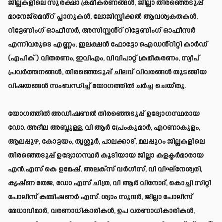
ജില്ലകളിലെ സുരക്ഷാ ക്രമീകരണങ്ങൾ, ജില്ലാ തിരഞ്ഞെടുപ്പ്
മാനേജ്‌മെൻ്റ് പ്ലാനുകൾ, ലോജിസ്റ്റിക്കൽ ആവശ്യകതകൾ,
റിട്ടേണിംഗ് ഓഫീസർ, അസിസ്റ്റൻ്റ് റിട്ടേണിംഗ് ഓഫീസർ
എന്നിവരുടെ എണ്ണം, ഇലക്ഷൻ ഫോട്ടോ ഐഡൻ്റിറ്റി കാർഡ്
(എപിക് ) വിതരണം, ഇവിഎം, വിവിപാറ്റ് ക്രമീകരണം, സ്വീപ്
പ്രവർത്തനങ്ങൾ, തിരഞ്ഞെടുപ്പ് ചിലവ് വിവരങ്ങൾ തുടങ്ങിയ
വിഷയങ്ങൾ സംബന്ധിച്ച് യോഗത്തിൽ ചർച്ച ചെയ്തു.
യോഗത്തിൽ അഡീഷണൽ തിരഞ്ഞെടുപ്പ് ഉദ്യോഗസ്ഥരായ
ഡോ. അദീല അബ്ദുള്ള, വി ആർ പ്രേംകുമാർ, എറണാകുളം,
ആലപ്പുഴ, കോട്ടയം, തൃശ്ശൂർ, പാലക്കാട്, മലപ്പുറം ജില്ലകളിലെ
തിരഞ്ഞെടുപ്പ് ഉദ്യോഗസ്ഥർ കൂടിയായ ജില്ലാ കളക്ടർമാരായ
എൻ.എസ് കെ ഉമേഷ്, അലക്സ് വർഗീസ്, വി വിഘ്നേശ്വരി,
കൃഷ്ണ തേജ, ഡോ എസ് ചിത്ര, വി ആർ വിനോദ്, കൊച്ചി സിറ്റി
പോലീസ് കമ്മീഷണർ എസ്. ശ്യാം സുന്ദർ, ജില്ലാ പോലീസ്
മേധാവിമാർ, വരണാധികാരികൾ, ഉപ വരണാധികാരികൾ,