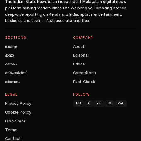
The Indian State News
is an independent Malayalam digital news
platform serving readers since
2019
. We bring you breaking stories,
deep-dive reporting on Kerala and India, sports, entertainment,
business, and tech — fast, accurate, and free.
SECTIONS
COMPANY
കേരളം
About
ഇന്ത്യ
Editorial
ലോകം
Ethics
സ്പോർട്സ്
Corrections
വിനോദം
Fact-Check
LEGAL
FOLLOW
Privacy Policy
FB
X
YT
IG
WA
Cookie Policy
Disclaimer
Terms
Contact