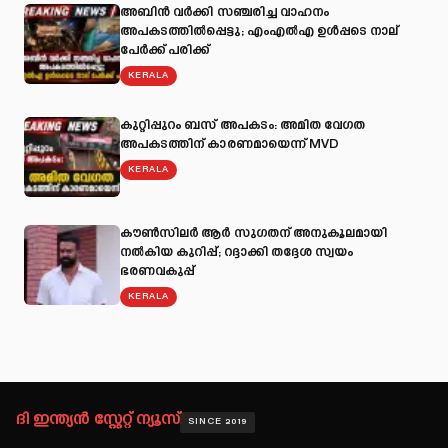
അബിന്‍ വര്‍ക്കി സഞ്ചരിച്ച വാഹനം
അപകടത്തില്‍പ്പെട്ടു; എംഎല്‍എ ഉള്‍പ്പടെ നാല്
പേര്‍ക്ക് പരിക്ക്
KERALA
കുറ്റിപ്പുറം ബസ് അപകടം: അമിത വേഗത
അപകടത്തിന് കാരണമായെന്ന് MVD
KERALA
കൗൺസിലർ ആർ സുഗതന് അനുകൂലമായി
നല്‍കിയ കുറിപ്പ്; റദ്ദാക്കി തദ്ദേശ സ്വയം
ഭരണവകുപ്പ്
KERALA
ദി ഇന്ത്യൻ സ്റ്റേറ്റ് ന്യൂസ്
SINCE 2019