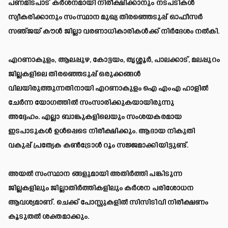
പണമിടപാട് കർശനമായി നിരീക്ഷിക്കാനും നടപടികൾ
സ്വീകരിക്കാനും സംസ്ഥാന മുഖ്യ തിരഞ്ഞെടുപ്പ് ഓഫീസർ
സഞ്ജയ് കൗൾ ജില്ലാ വരണാധികാരികൾക്ക് നിർദേശം നൽകി.
എറണാകുളം, ആലപ്പുഴ, കോട്ടയം, തൃശ്ശൂർ, പാലക്കാട്, മലപ്പുറം
ജില്ലകളിലെ തിരഞ്ഞെടുപ്പ് ഒരുക്കങ്ങൾ
വിലയിരുത്തുന്നതിനായി എറണാകുളം ഐ എംഎ ഹാളിൽ
ചേർന്ന യോഗത്തിൽ സംസാരിക്കുകയായിരുന്നു
അദ്ദേഹം. എല്ലാ ബാങ്കുകളിലെയും സംശയകരമായ
ഇടപാടുകൾ ഉൾപ്പെടെ നിരീക്ഷിക്കും. ആദായ നികുതി
വകുപ്പ് പ്രത്യേക കൺട്രോൾ റൂം സജ്ജമാക്കിയിട്ടുണ്ട്.
അയൽ സംസ്ഥാന ങ്ങളുമായി അതിർത്തി പങ്കിടുന്ന
ജില്ലകളിലും ജില്ലാതിർത്തികളിലും കർശന പരിശോധന
ആവശ്യമാണ്. ചെക്ക് പോസ്റ്റുകളിൽ സിസിടിവി നിരീക്ഷണം
കൂടുതൽ ശക്തമാക്കും.