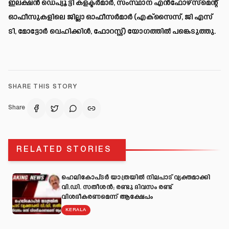
ഇലക്ഷൻ ഡെപ്യൂട്ടി കളക്ടർമാർ, സംസ്ഥാന എൻഫോഴ്സ്മെന്റ്
ഓഫീസുകളിലെ ജില്ലാ ഓഫീസർമാർ (എക്സൈസ്, ജി എസ്
ടി, മോട്ടോർ വെഹിക്കിൾ, ഫോറസ്റ്റ്) യോഗത്തിൽ പങ്കെടുത്തു.
SHARE THIS STORY
Share
RELATED STORIES
ഹെലികോപ്ടർ യാത്രയിൽ നിലപാട് വ്യക്തമാക്കി
വി.ഡി. സതീശൻ; രണ്ടു ദിവസം രണ്ട്
വിശദീകരണമെന്ന് ആക്ഷേപം
KERALA