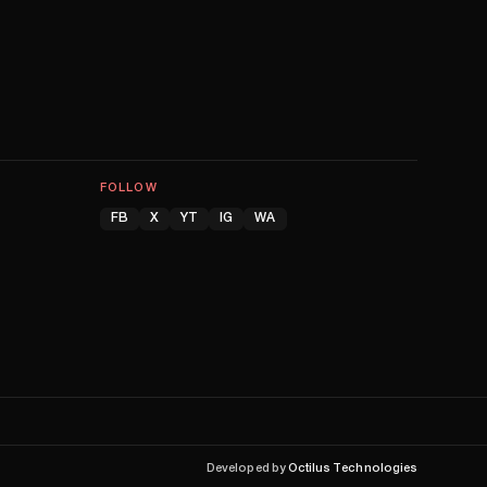
FOLLOW
FB
X
YT
IG
WA
Developed by
Octilus Technologies