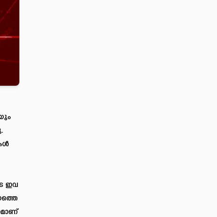
ലയും
.
ള്‍
ടെ ഇവ
യത്തെ
ശമാണ്