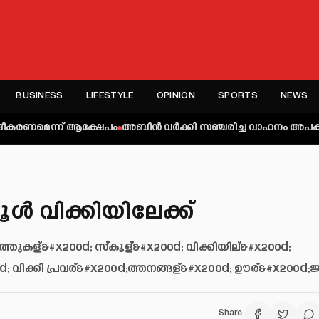
BUSINESS
LIFESTYLE
OPINION
SPORTS
NEWS
 ആക്ഷേപം
അബിന്‍ വര്‍ക്കി സഞ്ചരിച്ച വാഹനം അപകടത്തില്‍പ്പെട്ടു; എ
്‍ വിക്കിയിലേക്ക്
്തുകള്&#x200d; സ്‌കൂള്&#x200d; വിക്കിയില്&#x200d;
00d; വിക്കി പ്രവര്&#x200d;ത്തനങ്ങള്&#x200d; ഊര്&#x200d;
Share