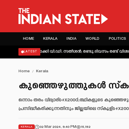
HOME
KERALA
INDIA
WORLD
POLITICS
ക്തമാക്കി വി.ഡി. സതീശൻ; രണ്ടു ദിവസം രണ്ട് വിശദീകരണമെന്ന്
LATEST
Home
/
Kerala
കുഞ്ഞെഴുത്തുകള്‍ സ്‌കൂള
ഒന്നാം തരം വിദ്യാര്&#x200d;ത്ഥികളുടെ കുഞ്ഞെഴുത
പ്രസിദ്ധീകരിക്കുന്നതിനും ജില്ലയിലെ സ്‌കൂള്&#x2
02 Mar 2024, 9:40 PM
15,192
KERALA