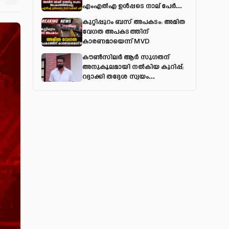
എംഎല്‍എ ഉള്‍പ്പടെ നാല് പേര്‍ക്ക്
പരിക്ക്
കുറ്റിപ്പുറം ബസ് അപകടം: അമിത
വേഗത അപകടത്തിന്
കാരണമായെന്ന് MVD
കൗൺസിലർ ആർ സുഗതന്
അനുകൂലമായി നല്‍കിയ കുറിപ്പ്;
റദ്ദാക്കി തദ്ദേശ സ്വയം
ഭരണവകുപ്പ്