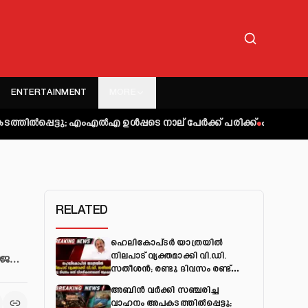
ENTERTAINMENT
MORE
ംഎല്‍എ ഉള്‍പ്പടെ നാല് പേര്‍ക്ക് പരിക്ക്
കുറ്റിപ്പുറം ബസ് അപ
RELATED
ഹെലികോപ്ടർ യാത്രയിൽ
നിലപാട് വ്യക്തമാക്കി വി.ഡി.
ജ്ജ…
സതീശൻ; രണ്ടു ദിവസം രണ്ട്
വിശദീകരണമെന്ന് ആക്ഷേപം
അബിന്‍ വര്‍ക്കി സഞ്ചരിച്ച
വാഹനം അപകടത്തില്‍പ്പെട്ടു;