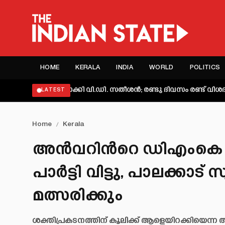
HOME
KERALA
INDIA
WORLD
POLITICS
വ്യക്തമാക്കി വി.ഡി. സതീശൻ; രണ്ടു ദിവസം രണ്ട് വിശദീകരണമെന
LATEST
Home
/
Kerala
അൻവറിന്‍റെ ഡിഎംകെ ജില
പാർട്ടി വിട്ടു, പാലക്കാട്
മത്സരിക്കും
ശക്തിപ്രകടനത്തിന് കൂലിക്ക് ആളെയിറക്കിയെന്ന