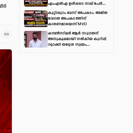
എംഎല്‍എ ഉള്‍പ്പടെ നാല് പേര്‍ക്ക്
മീർ
പരിക്ക്
കുറ്റിപ്പുറം ബസ് അപകടം: അമിത
വേഗത അപകടത്തിന്
കാരണമായെന്ന് MVD
കൗൺസിലർ ആർ സുഗതന്
അനുകൂലമായി നല്‍കിയ കുറിപ്പ്;
റദ്ദാക്കി തദ്ദേശ സ്വയം
ഭരണവകുപ്പ്