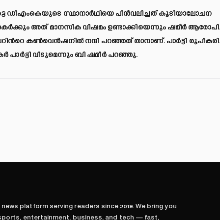
്കാട്ടെ ഡിഎംകെയുടെ സ്ഥാനാർഥിയെ പിൻവലിച്ചത് കൂടിയാലോചന
തകർക്കും അത് മാനസിക വിഷമം ഉണ്ടാക്കിയെന്നും ഷമീര്‍ ആരോപിച്
റിന്‍റെ കൺവെൻഷനിൽ നന്ദി പറഞ്ഞത് താനാണ്. പാർട്ടി രൂപീകരിച
 പാർട്ടി വിടുമെന്നും ബി ഷമീര്‍ പറഞ്ഞു.
l news platform serving readers since
2019
. We bring you
 sports, entertainment, business, and tech — fast,