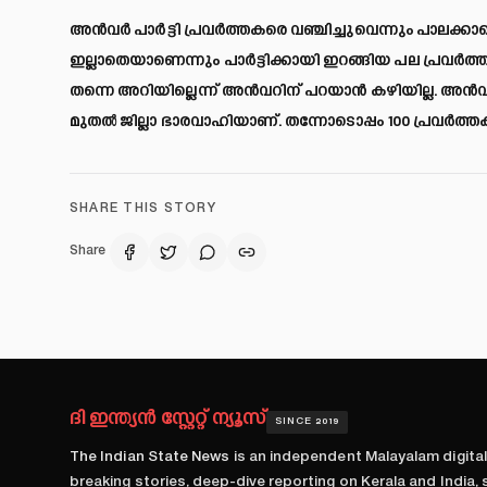
അൻവർ പാർട്ടി പ്രവർത്തകരെ വഞ്ചിച്ചുവെന്നും പാലക
ഇല്ലാതെയാണെന്നും പാർട്ടിക്കായി ഇറങ്ങിയ പല പ്രവർത്
തന്നെ അറിയില്ലെന്ന് അൻവറിന് പറയാൻ കഴിയില്ല. അൻവ
മുതൽ ജില്ലാ ഭാരവാഹിയാണ്. തന്നോടൊപ്പം 100 പ്രവർത്തകർ
SHARE THIS STORY
Share
ദി ഇന്ത്യൻ സ്റ്റേറ്റ് ന്യൂസ്
SINCE 2019
The Indian State News
is an independent Malayalam digita
breaking stories, deep-dive reporting on Kerala and India,