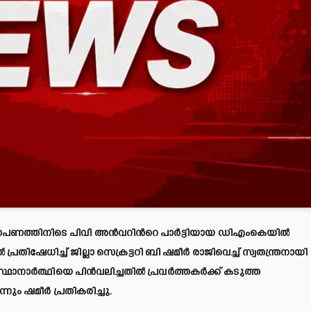
ോപണത്തിനിടെ പിവി അൻവറിന്‍റെ പാ‍ർട്ടിയായ ഡിഎംകെയിൽ
്രതിഷേധിച്ച് ജില്ലാ സെക്രട്ടറി ബി ഷമീർ രാജിവെച്ച് സ്വതന്ത്രനായി
ാനാർത്ഥിയെ പിൻവലിച്ചതിൽ പ്രവർത്തകർക്ക് കടുത്ത
്നും ഷമീർ പ്രതികരിച്ചു.