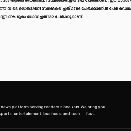
ാസം ആകെ ഡെങ്കിപ്പനി സ്ഥിരീകരിച്ചത് 342 പേര്‍ക്കാണ്. ഈ മാസം ര
ിനിടെ ഡെങ്കിപ്പനി സ്ഥിരീകരിച്ചത് 2796 പേര്‍ക്കാണ്.15 പേര്‍ ഡെങ്കി
ഷ്‌ക ജ്വരം ബാധിച്ചത് 132 പേര്‍ക്കുമാണ്.
l news platform serving readers since
2019
. We bring you
 sports, entertainment, business, and tech — fast,