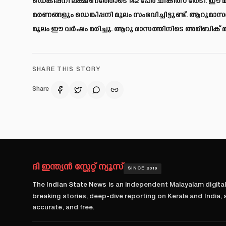
ഡെങ്കിപ്പനി ലക്ഷണത്തോടെ 142 പേര്‍ ചികിത്സ തേടി. ഈ മ
മരണങ്ങളും ഡെങ്കിപ്പനി മൂലം സംഭവിച്ചിട്ടുണ്ട്. ആറുമാസത്ത
മൂലം ഈ വര്‍ഷം മരിച്ചു. ആറു മാസത്തിനിടെ അമീബിക് മസ്തി
SHARE THIS STORY
Share
ദി ഇന്ത്യൻ സ്റ്റേറ്റ് ന്യൂസ്
SINCE 2019
The Indian State News
is an independent Malayalam digita
breaking stories, deep-dive reporting on Kerala and India,
accurate, and free.