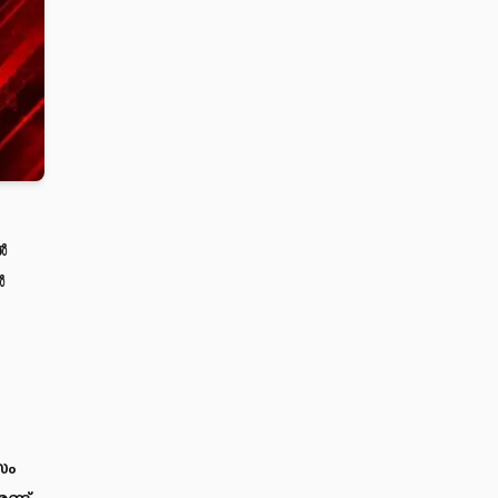
‍
‍
സം