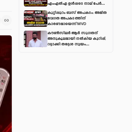
എംഎല്‍എ ഉള്‍പ്പടെ നാല് പേര്‍ക്ക്
പരിക്ക്
കുറ്റിപ്പുറം ബസ് അപകടം: അമിത
വേഗത അപകടത്തിന്
കാരണമായെന്ന് MVD
കൗൺസിലർ ആർ സുഗതന്
അനുകൂലമായി നല്‍കിയ കുറിപ്പ്;
റദ്ദാക്കി തദ്ദേശ സ്വയം
ഭരണവകുപ്പ്