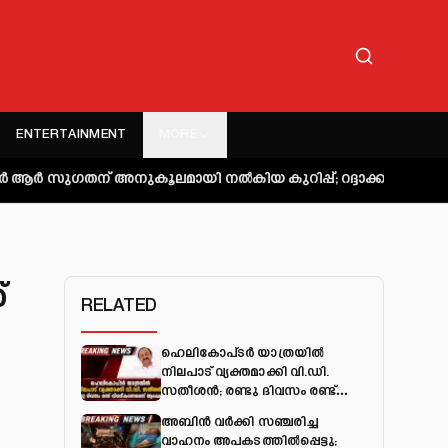
ENTERTAINMENT
MORE
നുകൂലമായി നല്‍കിയ കുറിപ്പ്; റദ്ദാക്കി തദ്ദേശ സ്വയം ഭരണവ
്
RELATED
ഹെലികോപ്ടർ യാത്രയിൽ
നിലപാട് വ്യക്തമാക്കി വി.ഡി.
സതീശൻ; രണ്ടു ദിവസം രണ്ട്
വിശദീകരണമെന്ന് ആക്ഷേപം
അബിന്‍ വര്‍ക്കി സഞ്ചരിച്ച
വാഹനം അപകടത്തില്‍പ്പെട്ടു;