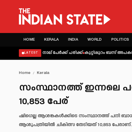
HOME
KERALA
INDIA
WORLD
POLITICS
്‍പ്പടെ നാല് പേര്‍ക്ക് പരിക്ക്
കുറ്റിപ്പുറം ബസ് അപകടം: അമി
LATEST
Home
/
Kerala
സംസ്ഥാനത്ത് ഇന്നലെ പന
10,853 പേര്
ഷിഗെല്ല ആശങ്കകള്‍ക്കിടെ സംസ്ഥാനത്ത് പനി ബാധി
ആശുപത്രിയില്‍ ചികിത്സ തേടിയത് 10,853 പേരാണ്