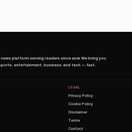
l news platform serving readers since
2019
. We bring you
 sports, entertainment, business, and tech — fast,
LEGAL
Privacy Policy
Cookie Policy
Disclaimer
Terms
Contact