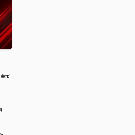
ന്ന്
ി