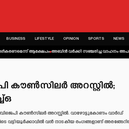
BUSINESS
LIFESTYLE
OPINION
SPORTS
NEWS
്ന് ആക്ഷേപം
അബിന്‍ വര്‍ക്കി സഞ്ചരിച്ച വാഹനം അപകടത്തില്‍പ്പെട്ട
ി കൗൺസിലർ അറസ്റ്റിൽ;
ച്ഒ
ബിജെപി കൗൺസിലർ അറസ്റ്റിൽ. വാഴോട്ടുകോണം വാർഡ്
െ വട്ടിയൂർക്കാവിൽ വൻ നാടകീയ രംഗങ്ങളാണ് അരങ്ങേറിയ