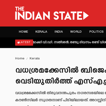
HOME
KERALA
INDIA
WORLD
POLITICS
വ്യക്തമാക്കി വി.ഡി. സതീശൻ; രണ്ടു ദിവസം രണ്ട് വിശദീകരണമെന
LATEST
Home
/
Kerala
വധശ്രമക്കേസിൽ ബിജെപ
വെടിയുതിർത്ത് എസ്എച്
വധശ്രമക്കേസിൽ തിരുവനന്തപുരം നഗരസഭയിലെ 
കൗൺസിലർ സുഗതനാണ് പിടിയിലായത്. അറസ്റ്റിനിട