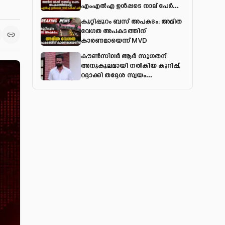
എംഎല്‍എ ഉള്‍പ്പടെ നാല് പേര്‍ക്ക്
പരിക്ക്
കുറ്റിപ്പുറം ബസ് അപകടം: അമിത
വേഗത അപകടത്തിന്
കാരണമായെന്ന് MVD
കൗൺസിലർ ആർ സുഗതന്
അനുകൂലമായി നല്‍കിയ കുറിപ്പ്;
റദ്ദാക്കി തദ്ദേശ സ്വയം
ഭരണവകുപ്പ്