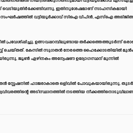
സ്ഥിതിഗതികൾ നിയന്ത്രിക്കുന്നതിനുമായി വട്ടിയൂർക്കാവ് എസ്എച്ച
് വെടിയുതിർക്കേണ്ടിവന്നു. ഇതിനുശേഷമാണ് സാഹസികമായി
ത്. സംഘർഷത്തിൽ വട്ടിയൂർക്കാവ് സിഐ വിപിൻ, എസ്ഐ അഭിജിത്
ശിപ്പിച്ചു. ഉത്സവപ്പറമ്പിലുണ്ടായ തർക്കത്തെത്തുടർന്ന് ഒരാ
സ്റ്റ് ചെയ്തത്. കേസിൽ സുഗതൻ നേരത്തെ ഹൈക്കോടതിയിൽ മു
ള്ളിയിരുന്നു. ജൂൺ ഏഴിനകം അന്വേഷണ ഉദ്യോഗസ്ഥന് മുന്നിൽ
തൻ സ്റ്റേഷനിൽ ഹാജരാകാതെ ഒളിവിൽ പോവുകയായിരുന്നു. തുടർന
സ്യവിവരത്തിന്റെ അടിസ്ഥാനത്തിൽ നടത്തിയ നീക്കത്തിനൊടുവിലാണ